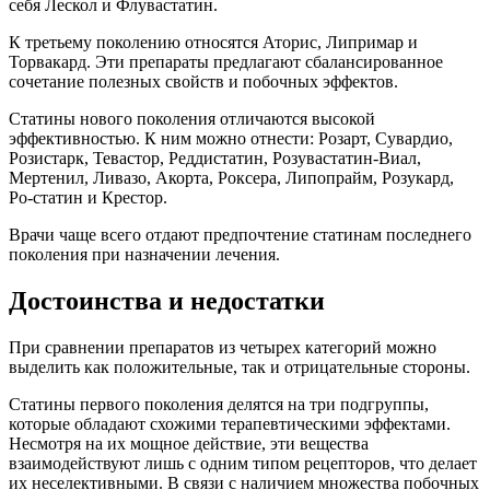
себя Лескол и Флувастатин.
К третьему поколению относятся Аторис, Липримар и
Торвакард. Эти препараты предлагают сбалансированное
сочетание полезных свойств и побочных эффектов.
Статины нового поколения отличаются высокой
эффективностью. К ним можно отнести: Розарт, Сувардио,
Розистарк, Тевастор, Реддистатин, Розувастатин-Виал,
Мертенил, Ливазо, Акорта, Роксера, Липопрайм, Розукард,
Ро-статин и Крестор.
Врачи чаще всего отдают предпочтение статинам последнего
поколения при назначении лечения.
Достоинства и недостатки
При сравнении препаратов из четырех категорий можно
выделить как положительные, так и отрицательные стороны.
Статины первого поколения делятся на три подгруппы,
которые обладают схожими терапевтическими эффектами.
Несмотря на их мощное действие, эти вещества
взаимодействуют лишь с одним типом рецепторов, что делает
их неселективными. В связи с наличием множества побочных