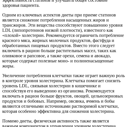
эффективность статинов и улучшить общее состояние
здоровья пациента.
Одним из ключевых аспектов диеты при приеме статинов
является снижение потребления насыщенных жиров и
трансжиров. Эти вещества способствуют повышению уровня
LDL (липопротеинов низкой плотности), известного как
«плохой» холестерин. Рекомендуется ограничить потребление
красного мяса, жирных молочных продуктов, фастфуда и
обработанных пищевых продуктов. Вместо этого следует
включить в рацион больше растительных масел, таких как
оливковое и рапсовое, а также орехи, семена и авокадо,
которые содержат полезные моно- и полиненасыщенные
жиры.
Увеличение потребления клетчатки также играет важную роль
в контроле уровня холестерина. Клетчатка помогает снизить
уровень LDL, связывая холестерин в кишечнике и
способствуя его выведению из организма. Рекомендуется
включать в рацион больше фруктов, овощей, цельнозерновых
продуктов и бобовых. Например, овсянка, ячмень и бобы
являются отличными источниками растворимой клетчатки,
которая особенно эффективна для снижения холестерина.
Помимо диеты, физическая активность также является
важным компонентом в управлении уровнем холестерина.