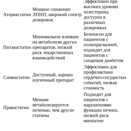
Эффективен при
высоких уровнях
Мощное снижение
холестерина,
Аторвастатин
ЛПНП, широкий спектр
доступен в
дозировок
различных
дозировках
Безопасен для
Минимальное влияние
пациентов с
на метаболизм других
полипрагмазией,
Питавастатин
препаратов, низкий
подходит для
риск лекарственных
пациентов с
взаимодействий
сахарным диабетом
Эффективен для
профилактики
Доступный, хорошо
Симвастатин
сердечно-сосудистых
изученный препарат
событий, низкая
стоимость
Подходит для
Меньше
пациентов с
метаболизируется
нарушениями
Правастатин
печенью, чем другие
функции печени,
статины
низкий риск
миопатии