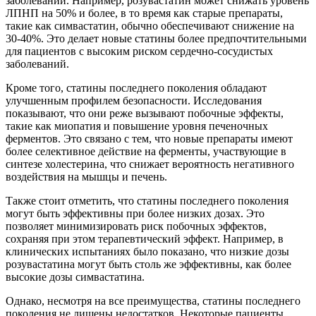
заболеваний. Например, розувастатин может снижать уровень
ЛПНП на 50% и более, в то время как старые препараты,
такие как симвастатин, обычно обеспечивают снижение на
30-40%. Это делает новые статины более предпочтительными
для пациентов с высоким риском сердечно-сосудистых
заболеваний.
Кроме того, статины последнего поколения обладают
улучшенным профилем безопасности. Исследования
показывают, что они реже вызывают побочные эффекты,
такие как миопатия и повышение уровня печеночных
ферментов. Это связано с тем, что новые препараты имеют
более селективное действие на ферменты, участвующие в
синтезе холестерина, что снижает вероятность негативного
воздействия на мышцы и печень.
Также стоит отметить, что статины последнего поколения
могут быть эффективны при более низких дозах. Это
позволяет минимизировать риск побочных эффектов,
сохраняя при этом терапевтический эффект. Например, в
клинических испытаниях было показано, что низкие дозы
розувастатина могут быть столь же эффективны, как более
высокие дозы симвастатина.
Однако, несмотря на все преимущества, статины последнего
поколения не лишены недостатков. Некоторые пациенты