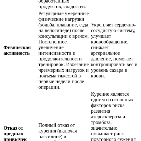
обработанных
продуктов, сладостей.
Регулярные умеренные
физические нагрузки
(ходьба, плавание, езда
Укрепляет сердечно-
на велосипеде) после
сосудистую систему,
консультации с врачом.
улучшает
Постепенное
кровообращение,
Физическая
увеличение
снижает
активность
интенсивности и
артериальное
продолжительности
давление, помогает
тренировок. Избегание
контролировать вес и
чрезмерных нагрузок и
уровень сахара в
подъема тяжестей в
крови.
первые недели после
операции.
Курение является
одним из основных
факторов риска
развития
атеросклероза и
тромбоза,
Полный отказ от
Отказ от
значительно
курения (включая
вредных
повышает риск
пассивное) и
привычек
повторного сужения