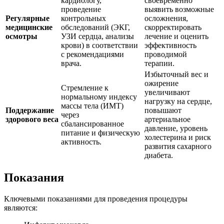
кардиологу,
своевременно
проведение
выявить возможные
Регулярные
контрольных
осложнения,
медицинские
обследований (ЭКГ,
скорректировать
осмотры
УЗИ сердца, анализы
лечение и оценить
крови) в соответствии
эффективность
с рекомендациями
проводимой
врача.
терапии.
Избыточный вес и
ожирение
Стремление к
увеличивают
нормальному индексу
нагрузку на сердце,
массы тела (ИМТ)
Поддержание
повышают
через
здорового веса
артериальное
сбалансированное
давление, уровень
питание и физическую
холестерина и риск
активность.
развития сахарного
диабета.
Показания
Ключевыми показаниями для проведения процедуры
являются: