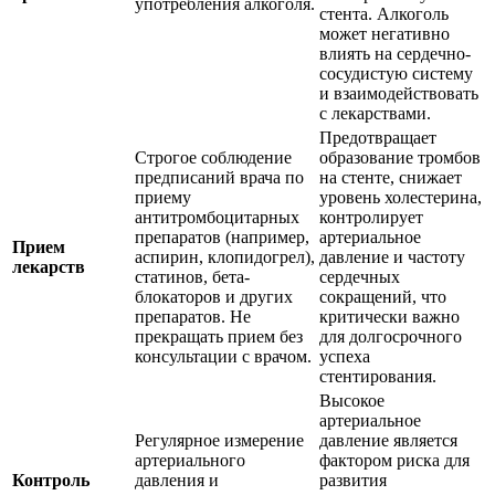
употребления алкоголя.
стента. Алкоголь
может негативно
влиять на сердечно-
сосудистую систему
и взаимодействовать
с лекарствами.
Предотвращает
Строгое соблюдение
образование тромбов
предписаний врача по
на стенте, снижает
приему
уровень холестерина,
антитромбоцитарных
контролирует
препаратов (например,
артериальное
Прием
аспирин, клопидогрел),
давление и частоту
лекарств
статинов, бета-
сердечных
блокаторов и других
сокращений, что
препаратов. Не
критически важно
прекращать прием без
для долгосрочного
консультации с врачом.
успеха
стентирования.
Высокое
артериальное
Регулярное измерение
давление является
артериального
фактором риска для
Контроль
давления и
развития