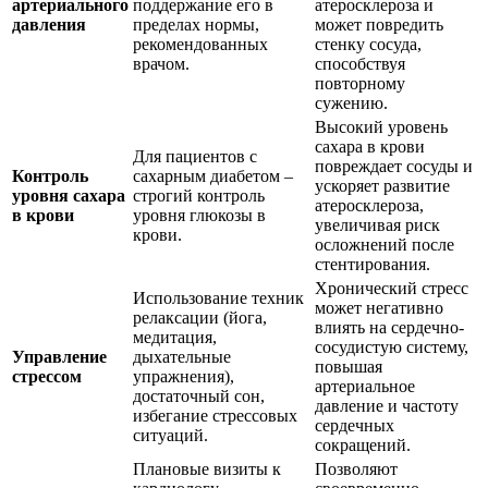
артериального
поддержание его в
атеросклероза и
давления
пределах нормы,
может повредить
рекомендованных
стенку сосуда,
врачом.
способствуя
повторному
сужению.
Высокий уровень
сахара в крови
Для пациентов с
повреждает сосуды и
Контроль
сахарным диабетом –
ускоряет развитие
уровня сахара
строгий контроль
атеросклероза,
в крови
уровня глюкозы в
увеличивая риск
крови.
осложнений после
стентирования.
Хронический стресс
Использование техник
может негативно
релаксации (йога,
влиять на сердечно-
медитация,
сосудистую систему,
Управление
дыхательные
повышая
стрессом
упражнения),
артериальное
достаточный сон,
давление и частоту
избегание стрессовых
сердечных
ситуаций.
сокращений.
Плановые визиты к
Позволяют