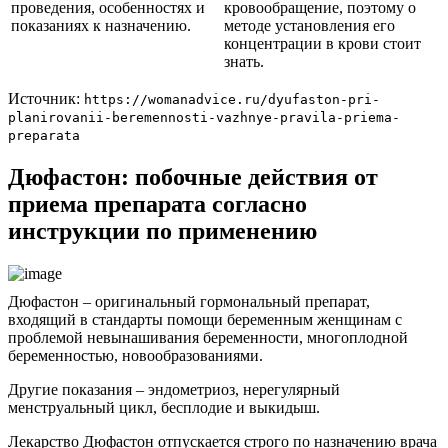
проведения, особенностях и
кровообращение, поэтому о
показаниях к назначению.
методе установления его
концентрации в крови стоит
знать.
Источник:
https://womanadvice.ru/dyufaston-pri-
planirovanii-beremennosti-vazhnye-pravila-priema-
preparata
Дюфастон: побочные действия от
приема препарата согласно
инструкции по применению
Дюфастон – оригинальный гормональный препарат,
входящий в стандарты помощи беременным женщинам с
проблемой невынашивания беременности, многоплодной
беременностью, новообразованиями.
Другие показания – эндометриоз, нерегулярный
менструальный цикл, бесплодие и выкидыш.
Лекарство Дюфастон отпускается строго по назначению врача