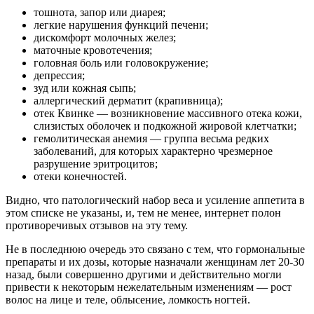
тошнота, запор или диарея;
легкие нарушения функций печени;
дискомфорт молочных желез;
маточные кровотечения;
головная боль или головокружение;
депрессия;
зуд или кожная сыпь;
аллергический дерматит (крапивница);
отек Квинке — возникновение массивного отека кожи,
слизистых оболочек и подкожной жировой клетчатки;
гемолитическая анемия — группа весьма редких
заболеваний, для которых характерно чрезмерное
разрушение эритроцитов;
отеки конечностей.
Видно, что патологический набор веса и усиление аппетита в
этом списке не указаны, и, тем не менее, интернет полон
противоречивых отзывов на эту тему.
Не в последнюю очередь это связано с тем, что гормональные
препараты и их дозы, которые назначали женщинам лет 20-30
назад, были совершенно другими и действительно могли
привести к некоторым нежелательным изменениям — рост
волос на лице и теле, облысение, ломкость ногтей.