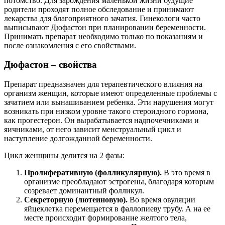
потомство. Для зарождения маленькой жизни будущие
родители проходят полное обследование и принимают
лекарства для благоприятного зачатия. Гинекологи часто
выписывают Дюфастон при планировании беременности.
Принимать препарат необходимо только по показаниям и
после ознакомления с его свойствами.
Дюфастон – свойства
Препарат предназначен для терапевтического влияния на
организм женщин, которые имеют определенные проблемы с
зачатием или вынашиванием ребенка. Эти нарушения могут
возникать при низком уровне такого стероидного гормона,
как прогестерон. Он вырабатывается надпочечниками и
яичниками, от него зависит менструальный цикл и
наступление долгожданной беременности.
Цикл женщины делится на 2 фазы:
Пролиферативную (фолликулярную).
В это время в
организме преобладают эстрогены, благодаря которым
созревает доминантный фолликул.
Секреторную (лютеиновую).
Во время овуляции
яйцеклетка перемещается в фаллопиеву трубу. А на ее
месте происходит формирование желтого тела,