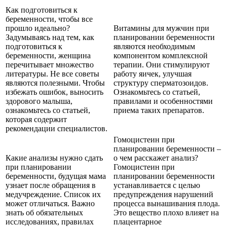
Как подготовиться к
беременности, чтобы все
прошло идеально?
Витамины для мужчин при
Задумываясь над тем, как
планировании беременности
подготовиться к
являются необходимым
беременности, женщина
компонентом комплексной
перечитывает множество
терапии. Они стимулируют
литературы. Не все советы
работу яичек, улучшая
являются полезными. Чтобы
структуру сперматозоидов.
избежать ошибок, выносить
Ознакомьтесь со статьей,
здорового малыша,
правилами и особенностями
ознакомьтесь со статьей,
приема таких препаратов.
которая содержит
рекомендации специалистов.
Гомоцистеин при
планировании беременности –
Какие анализы нужно сдать
о чем расскажет анализ?
при планировании
Гомоцистеин при
беременности, будущая мама
планировании беременности
узнает после обращения в
устанавливается с целью
медучреждение. Список их
предупреждения нарушений
может отличаться. Важно
процесса вынашивания плода.
знать об обязательных
Это вещество плохо влияет на
исследованиях, правилах
плацентарное