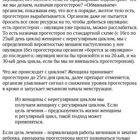
же мы делаем, назначая прогестерон? «Обманываем»
организм, показывая ему, что все в порядке, желтое тело есть,
прогестерон вырабатывается. Организм даже не пытается
бросить все свои ресурсы на то, чтобы добиться овуляции:
есть прогестерон – овуляция уже прошла, можно расслабиться.
То есть назначая прогестерон по стандартной схеме (с 16го по
25ый день цикла) женщине с нерегулярным циклом, мы с
определенной вероятностью мешаем наступлению у нее
овуляции (без прогестерона организм «борется за овуляцию»
до последнего; овуляция могла бы произойти и на 20-ый, и на
30-ый день цикла, если бы мы не вмешались прогестероном).
Что же происходит с циклом? Женщина принимает
прогестерон до 25го дня цикла, далее препарат отменяется,
организм улавливает сигнал о снижении уровня прогестерона
в крови и запускает механизм начала менструации.
Из женщины с нерегулярным циклом мы
получаем женщину с регулярным циклом. Если
цель лечения – предсказуемость жизни женщины
и регулярный цикл, такой подход может
применяться.
Если цель лечения – нормализация работы яичников и зачатие
ребенка, препараты прогестерона могут назначаться только