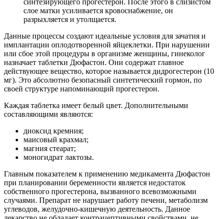
синтезирующего прогестерон. После этого в слизистом
слое матки усиливается кровоснабжение, он
разрыхляется и утолщается.
Данные процессы создают идеальные условия для зачатия и
имплантации оплодотворенной яйцеклетки. При нарушении
или сбое этой процедуры в организме женщины, гинеколог
назначает таблетки Дюфастон. Они содержат главное
действующее вещество, которое называется дидрогестерон (10
мг). Это абсолютно безопасный синтетический гормон, по
своей структуре напоминающий прогестерон.
Каждая таблетка имеет белый цвет. Дополнительными
составляющими являются:
диоксид кремния;
маисовый крахмал;
магния стеарат;
моногидрат лактозы.
Главным показателем к применению медикамента Дюфастон
при планировании беременности является недостаток
собственного прогестерона, вызванного всевозможными
случаями. Препарат не нарушает работу печени, метаболизм
углеводов, желудочно-кишечную деятельность. Данное
лекарство не обладает контрацептивными свойствами, не