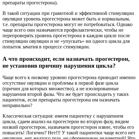
препараты прогестерона).
В такой ситуации при грамотной и эффективной стимуляции
овуляции уровень прогестерона может быть и нормальным,
т.е. препараты прогестерона могут не потребоваться. Однако
чаще всего они назначаются профилактически, чтобы не
перепроверять уровень прогестерона в каждом цикле после
стимуляции овуляции и не «упускать» ни одного цикла для
попыток зачатия в процессе стимуляции.
А что происходит, если назначать прогестерон,
не установив причину нарушения цикла?
Чаще всего к низкому уровню прогестерона приводит именно
отсутствие овуляции и проблемы в первой фазе цикла
(причин для которых множество), а не изолированные
нарушения второй фазы. Что же будет происходить у таких
пациенток, если препараты прогестерона им назначать
неправильно?
Классическая ситуация: имеем пациентку с нарушением
цикла, сдаем анализ на прогестерон во вторую фазу, видим
низкий прогестерон, назначаем прогестерон извне, чтобы его
повысить! Логично? Нет!!! У такой пациентки чаще всего нет
овуляции, нет желтого тела, не сформирован эндометрий! Что