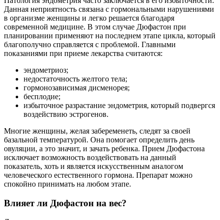
Патология эндометрия часто заключается в его избыточности.
Данная неприятность связана с гормональными нарушениями
в организме женщины и легко решается благодаря
современной медицине. В этом случае Дюфастон при
планировании применяют на последнем этапе цикла, который
благополучно справляется с проблемой. Главными
показаниями при приеме лекарства считаются:
эндометриоз;
недостаточность желтого тела;
гормонозависимая дисменорея;
бесплодие;
избыточное разрастание эндометрия, который подвергся
воздействию эстрогенов.
Многие женщины, желая забеременеть, следят за своей
базальной температурой. Она помогает определить день
овуляции, а это значит, и зачать ребенка. Прием Дюфастона
исключает возможность воздействовать на данный
показатель, хоть и является искусственным аналогом
человеческого естественного гормона. Препарат можно
спокойно принимать на любом этапе.
Влияет ли Дюфастон на вес?