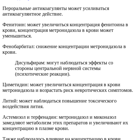
Пероральные антикоагулянты может усиливаться
антикоагулянтное действие.
Фенитоин: может увеличиться концентрация фенитоина в
крови, концентрация метронидазола в крови может
уменьшиться.
Фенобарбитал: снижение концентрации метронидазола в
крови.
Дисульфирам: могут наблюдаться эффекты со
стороны центральной нервной системы
(психотические реакции).
Циметидин: может увеличиться концентрация в крови
метронидазола и возрастать риск невротических симптомов.
Литий: может наблюдаться повышение токсического
воздействия лития.
Астемизол и терфенадин: метронидазол и миконазол
замедляют метаболизм этих препаратов и увеличивают их
концентрацию в плазме крови.
Также наблюдалось влияние на концентрацию в крови