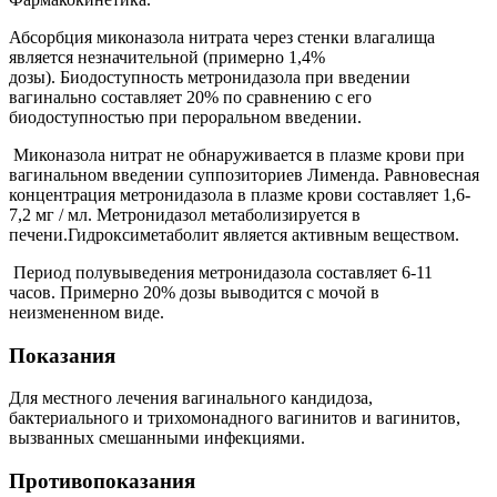
Абсорбция миконазола нитрата через стенки влагалища
является незначительной (примерно 1,4%
дозы). Биодоступность метронидазола при введении
вагинально составляет 20% по сравнению с его
биодоступностью при пероральном введении.
Миконазола нитрат не обнаруживается в плазме крови при
вагинальном введении суппозиториев Лименда. Равновесная
концентрация метронидазола в плазме крови составляет 1,6-
7,2 мг / мл. Метронидазол метаболизируется в
печени.Гидроксиметаболит является активным веществом.
Период полувыведения метронидазола составляет 6-11
часов. Примерно 20% дозы выводится с мочой в
неизмененном виде.
Показания
Для местного лечения вагинального кандидоза,
бактериального и трихомонадного вагинитов и вагинитов,
вызванных смешанными инфекциями.
Противопоказания