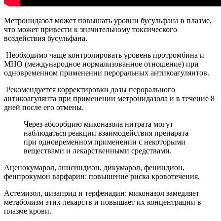
Метронидазол может повышать уровни бусульфана в плазме,
что может привести к значительному токсического
воздействия бусульфана.
Необходимо чаще контролировать уровень протромбина и
МНО (международное нормализованное отношение) при
одновременном применении пероральных антикоагулянтов.
Рекомендуется корректировки дозы перорального
антикоагулянта при применении метронидазола и в течение 8
дней после его отмены.
Через абсорбцию миконазола нитрата могут
наблюдаться реакции взаимодействия препарата
при одновременном применении с некоторыми
веществами и лекарственными средствами.
Аценокумарол, анисиндион, дикумарол, фениндион,
фенпрокумон варфарин: повышение риска кровотечения.
Астемизол, цизаприд и терфенадин: миконазол замедляет
метаболизм этих лекарств и повышает их концентрации в
плазме крови.