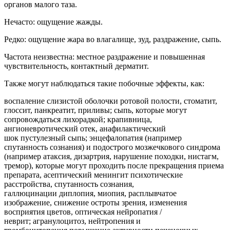
органов малого таза.
Нечасто: ощущение жажды.
Редко: ощущение жара во влагалище, зуд, раздражение, сыпь.
Частота неизвестна: местное раздражение и повышенная
чувствительность, контактный дерматит.
Также могут наблюдаться такие побочные эффекты, как:
воспаление слизистой оболочки ротовой полости, стоматит,
глоссит, панкреатит, приливы; сыпь, которые могут
сопровождаться лихорадкой; крапивница,
ангионевротический отек, анафилактический
шок пустулезный сыпь; энцефалопатия (например
спутанность сознания) и подострого мозжечкового синдрома
(например атаксия, дизартрия, нарушение походки, нистагм,
тремор), которые могут проходить после прекращения приема
препарата, асептический менингит психотические
расстройства, спутанность сознания,
галлюцинации диплопия, миопия, расплывчатое
изображение, снижение остроты зрения, изменения
восприятия цветов, оптическая нейропатия /
неврит; агранулоцитоз, нейтропения и