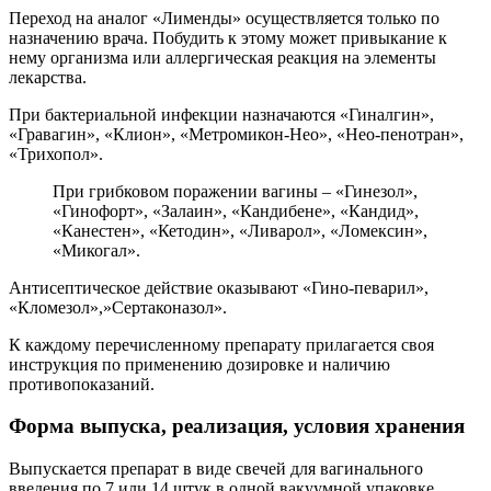
Переход на аналог «Лименды» осуществляется только по
назначению врача. Побудить к этому может привыкание к
нему организма или аллергическая реакция на элементы
лекарства.
При бактериальной инфекции назначаются «Гиналгин»,
«Гравагин», «Клион», «Метромикон-Нео», «Нео-пенотран»,
«Трихопол».
При грибковом поражении вагины – «Гинезол»,
«Гинофорт», «Залаин», «Кандибене», «Кандид»,
«Канестен», «Кетодин», «Ливарол», «Ломексин»,
«Микогал».
Антисептическое действие оказывают «Гино-певарил»,
«Кломезол»,»Сертаконазол».
К каждому перечисленному препарату прилагается своя
инструкция по применению дозировке и наличию
противопоказаний.
Форма выпуска, реализация, условия хранения
Выпускается препарат в виде свечей для вагинального
введения по 7 или 14 штук в одной вакуумной упаковке.