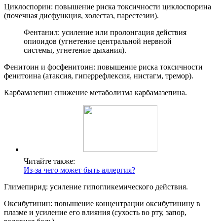
Циклоспорин: повышение риска токсичности циклоспорина
(почечная дисфункция, холестаз, парестезии).
Фентанил: усиление или пролонгация действия
опиоидов (угнетение центральной нервной
системы, угнетение дыхания).
Фенитоин и фосфенитоин: повышение риска токсичности
фенитоина (атаксия, гиперрефлексия, нистагм, тремор).
Карбамазепин снижение метаболизма карбамазепина.
Читайте также:
Из-за чего может быть аллергия?
Глимепирид: усиление гипогликемического действия.
Оксибутинин: повышение концентрации оксибутинину в
плазме и усиление его влияния (сухость во рту, запор,