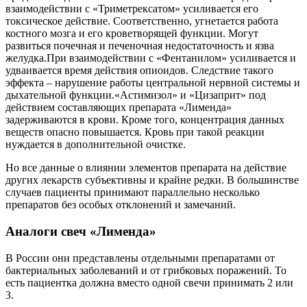
взаимодействии с «Триметрексатом» усиливается его
токсическое действие. Соответственно, угнетается работа
костного мозга и его кроветворящей функции. Могут
развиться почечная и печеночная недостаточность и язва
желудка.При взаимодействии с «Фентанилом» усиливается и
удваивается время действия опиоидов. Следствие такого
эффекта – нарушение работы центральной нервной системы и
дыхательной функции.«Астимизол» и «Цизаприт» под
действием составляющих препарата «Лименда»
задерживаются в крови. Кроме того, концентрация данных
веществ опасно повышается. Кровь при такой реакции
нуждается в дополнительной очистке.
Но все данные о влиянии элементов препарата на действие
других лекарств субъективны и крайне редки. В большинстве
случаев пациенты принимают параллельно несколько
препаратов без особых отклонений и замечаний.
Аналоги свеч «Лименда»
В России они представлены отдельными препаратами от
бактериальных заболеваний и от грибковых поражений. То
есть пациентка должна вместо одной свечи принимать 2 или
3.