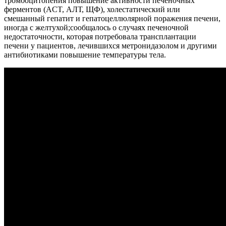
тромбоцитопения повышение активности печеночных
ферментов (ACT, АЛТ, ЩФ), холестатический или
смешанный гепатит и гепатоцеллюлярной поражения печени,
иногда с желтухой;сообщалось о случаях печеночной
недостаточности, которая потребовала трансплантации
печени у пациентов, лечившихся метронидазолом и другими
антибиотиками повышение температуры тела.