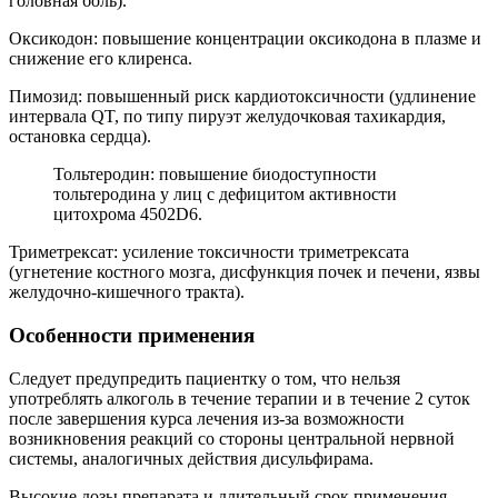
головная боль).
Оксикодон: повышение концентрации оксикодона в плазме и
снижение его клиренса.
Пимозид: повышенный риск кардиотоксичности (удлинение
интервала QT, по типу пируэт желудочковая тахикардия,
остановка сердца).
Тольтеродин: повышение биодоступности
тольтеродина у лиц с дефицитом активности
цитохрома 4502D6.
Триметрексат: усиление токсичности триметрексата
(угнетение костного мозга, дисфункция почек и печени, язвы
желудочно-кишечного тракта).
Особенности применения
Следует предупредить пациентку о том, что нельзя
употреблять алкоголь в течение терапии и в течение 2 суток
после завершения курса лечения из-за возможности
возникновения реакций со стороны центральной нервной
системы, аналогичных действия дисульфирама.
Высокие дозы препарата и длительный срок применения