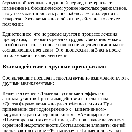
беременной женщины в данный период претерпевает
изменение на биохимическом уровне настолько радикальное,
что у нее может пропасть ранее наблюдаемая аллергия на
лекарство. Хотя возможно и обратное действие, то есть ее
появление.
Единственное, что не рекомендуется в процессе лечения
препаратом, — кормить ребенка грудью. Лактацию можно
возобновлять только после полного очищения организма от
составляющих препарата. Это происходит на 3 день после
использования последней свечи.
Взаимодействие с другими препаратами
Составляющие препарат вещества активно взаимодействуют с
другими медикаментами:
Вещества свечей «Лименда» усиливают эффект от
антикоагулянтов.При взаимодействии с препаратом
«Дисульфирам» возможно расстройство психики.При
применении свеч одновременно с «Циметидином»
нарушается работа нервной системы.«Амиодарон» и
«Пимозид» в контакте с «Лимендой» повышают вероятность
сердечной недостаточности.Составляющие элементы свечей
продлевают действие «Фентанила» и «Глимепирида».При