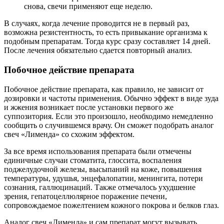
снова, свечи применяют еще неделю.
В случаях, когда лечение проводится не в первый раз,
возможна резистентность, то есть привыкание организма к
подобным препаратам. Тогда курс сразу составляет 14 дней.
После лечения обязательно сдается повторный анализ.
Побочное действие препарата
Побочное действие препарата, как правило, не зависит от
дозировки и частоты применения. Обычно эффект в виде зуда
и жжения возникает после установки первого же
суппозитория. Если это произошло, необходимо немедленно
сообщить о случившемся врачу. Он сможет подобрать аналог
свеч «Лименда» со схожим эффектом.
За все время использования препарата были отмечены
единичные случаи стоматита, глоссита, воспаления
поджелудочной железы, высыпаний на коже, повышения
температуры, удушья, энцефалопатии, менингита, потери
сознания, галлюцинаций. Также отмечалось ухудшение
зрения, гепатоцеллюлярное поражение печени,
сопровождаемое пожелтением кожного покрова и белков глаз.
Аналог свеч «Лименда» и сам препарат могут вызывать