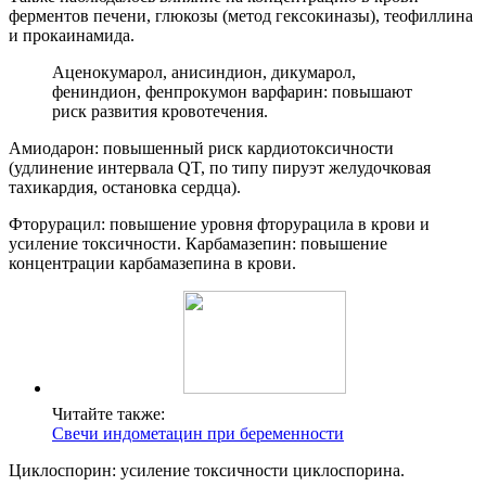
ферментов печени, глюкозы (метод гексокиназы), теофиллина
и прокаинамида.
Аценокумарол, анисиндион, дикумарол,
фениндион, фенпрокумон варфарин: повышают
риск развития кровотечения.
Амиодарон: повышенный риск кардиотоксичности
(удлинение интервала QT, по типу пируэт желудочковая
тахикардия, остановка сердца).
Фторурацил: повышение уровня фторурацила в крови и
усиление токсичности. Карбамазепин: повышение
концентрации карбамазепина в крови.
Читайте также:
Свечи индометацин при беременности
Циклоспорин: усиление токсичности циклоспорина.