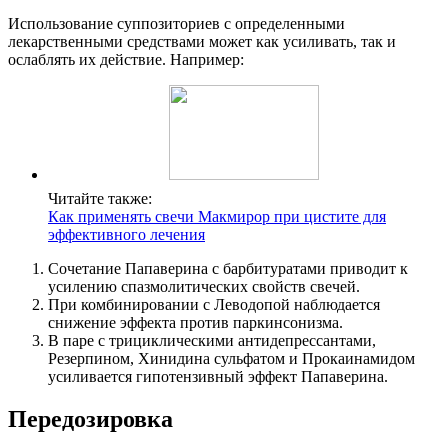
Использование суппозиториев с определенными
лекарственными средствами может как усиливать, так и
ослаблять их действие. Например:
Читайте также:
Как применять свечи Макмирор при цистите для
эффективного лечения
Сочетание Папаверина с барбитуратами приводит к
усилению спазмолитических свойств свечей.
При комбинировании с Леводопой наблюдается
снижение эффекта против паркинсонизма.
В паре с трициклическими антидепрессантами,
Резерпином, Хинидина сульфатом и Прокаинамидом
усиливается гипотензивный эффект Папаверина.
Передозировка