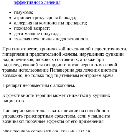
эффективного лечения
глаукома;
атриовентрикулярная блокада;
аллергия на компоненты препарата;
пожилой возраст;
дети младше полугода;
тяжелая печеночная недостаточность.
При гипотиреозе, хронической печеночной недостаточности,
гиперплазии предстательной железы, нарушениях функции
надпочечников, шоковых состояниях, а также при
наджелудочковой тахикардии и после черепно-мозговой
травмы использование Папаверина для лечения цистита
возможно, но только под тщательным контролем врача.
Препарат несовместим с алкоголем.
Эффективность терапии может снижаться у курящих
пациентов.
Папаверин может оказывать влияние на способность
управлять транспортным средством, если у пациента
возникают побочные эффекты от его применения.
https://youtube.com/watch?v=_xpTGKTDZ7A