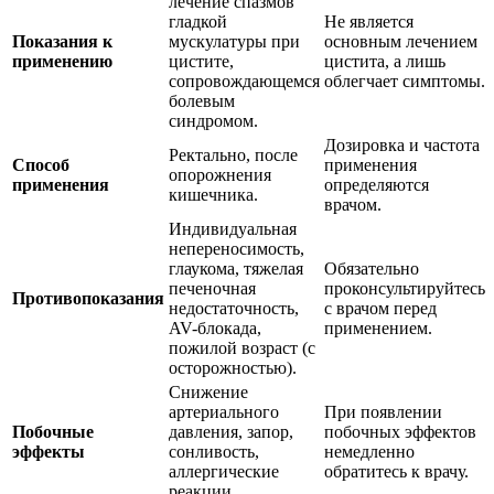
лечение спазмов
гладкой
Не является
Показания к
мускулатуры при
основным лечением
применению
цистите,
цистита, а лишь
сопровождающемся
облегчает симптомы.
болевым
синдромом.
Дозировка и частота
Ректально, после
Способ
применения
опорожнения
применения
определяются
кишечника.
врачом.
Индивидуальная
непереносимость,
глаукома, тяжелая
Обязательно
печеночная
проконсультируйтесь
Противопоказания
недостаточность,
с врачом перед
AV-блокада,
применением.
пожилой возраст (с
осторожностью).
Снижение
артериального
При появлении
Побочные
давления, запор,
побочных эффектов
эффекты
сонливость,
немедленно
аллергические
обратитесь к врачу.
реакции.