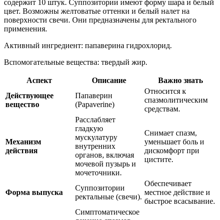
содержит 10 штук. Суппозитории имеют форму шара и белый
цвет. Возможны желтоватые оттенки и белый налет на
поверхности свечи. Они предназначены для ректального
применения.
Активный ингредиент: папаверина гидрохлорид.
Вспомогательные вещества: твердый жир.
Аспект
Описание
Важно знать
Относится к
Действующее
Папаверин
спазмолитическим
вещество
(Papaverine)
средствам.
Расслабляет
гладкую
Снимает спазм,
мускулатуру
Механизм
уменьшает боль и
внутренних
действия
дискомфорт при
органов, включая
цистите.
мочевой пузырь и
мочеточники.
Обеспечивает
Суппозитории
Форма выпуска
местное действие и
ректальные (свечи).
быстрое всасывание.
Симптоматическое