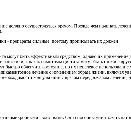
е должно осуществляться врачом. Прежде чем начинать лечение
м.
стита могут быть эффективным средством, однако их применение
иагностики, так как симптомы цистита могут быть схожи с др
ут быстро облегчить состояние, но их нецелевое использование
едикаментозное лечение с изменением образа жизни, включая у
 необходимости консультации с врачом перед началом лечения, 
противомикробными свойствами. Они способны уничтожать пато