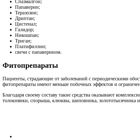
Спазмалгон;
Папаверин;
Теразозин;
Дриптан;
Цистенал;
Галидор;
Никошпан;
Триган;
Платифиллин;
свечи с папаверином.
Фитопрепараты
Пациенты, страдающие от заболеваний с периодическими обост
фитопрепараты имеют меньше побочных эффектов и ограниче
Благодаря своему составу такие средства оказывают комплексн
толокнянки, спорыша, клюквы, шиповника, золототысячника 