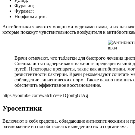
Рулид;
Фурагин;
Фурамаг;
Норфлоксацин.
Антибиотики являются мощными медикаментами, и их назначени
которые покажут чувствительность возбудителя к антибиотика
Врачи отмечают, что таблетки для быстрого лечения ци
Специалисты подчеркивают важность предварительной д
путей. Некоторые препараты, такие как антибиотики, мог
резистентности бактерий. Врачи рекомендуют сочетать м
соблюдение гигиенических норм. Также важно помнить о
обеспечить эффективное восстановление.
https://youtube.com/watch?v=eTQonbjGfAg
Уросептики
Включают в себя средства, обладающие антисептическими и 
размножение и способствовать выведению их из организма.