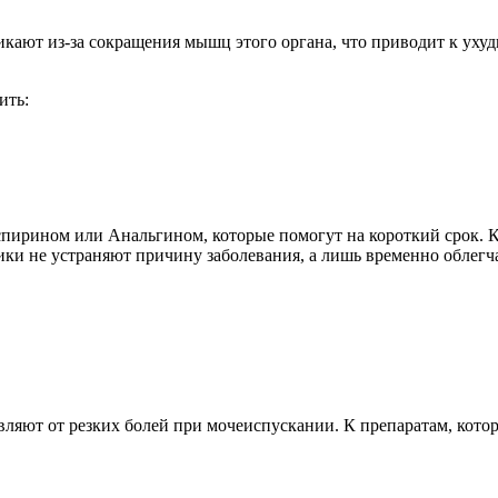
кают из-за сокращения мышц этого органа, что приводит к ухуд
ить:
спирином или Анальгином, которые помогут на короткий срок.
етики не устраняют причину заболевания, а лишь временно облег
вляют от резких болей при мочеиспускании. К препаратам, кото