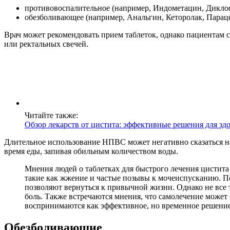
противовоспалительное (например, Индометацин, Дикло
обезболивающее (например, Анальгин, Кеторолак, Парац
Врач может рекомендовать прием таблеток, однако пациентам 
или ректальных свечей.
Читайте также:
Обзор лекарств от цистита: эффективные решения для зд
Длительное использование НПВС может негативно сказаться н
время еды, запивая обильным количеством воды.
Мнения людей о таблетках для быстрого лечения цистита
такие как жжение и частые позывы к мочеиспусканию. П
позволяют вернуться к привычной жизни. Однако не все 
боль. Также встречаются мнения, что самолечение может 
воспринимаются как эффективное, но временное решение
Обезболивающие