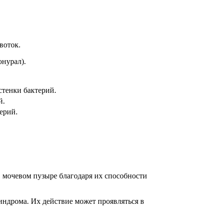
воток.
нурал).
стенки бактерий.
й.
ерий.
мочевом пузыре благодаря их способности
ндрома. Их действие может проявляться в