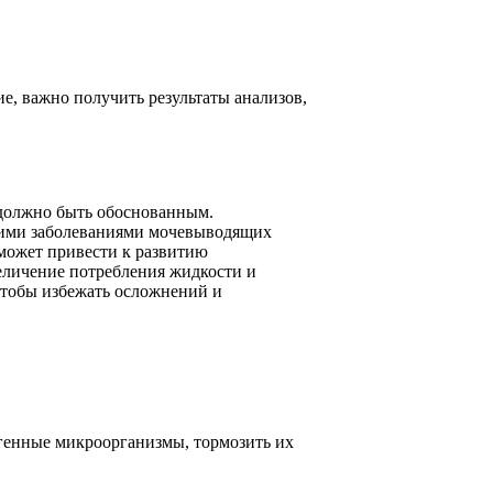
, важно получить результаты анализов,
 должно быть обоснованным.
угими заболеваниями мочевыводящих
 может привести к развитию
величение потребления жидкости и
чтобы избежать осложнений и
генные микроорганизмы, тормозить их