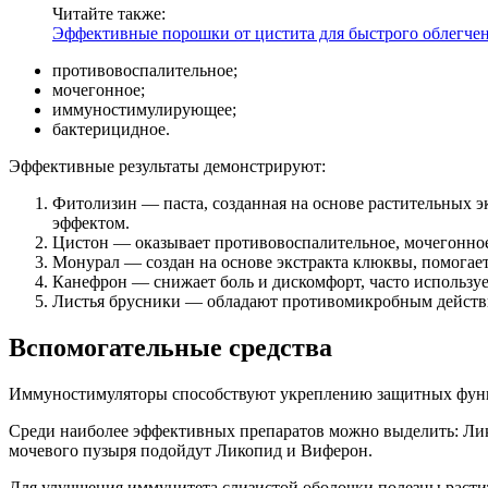
Читайте также:
Эффективные порошки от цистита для быстрого облегче
противовоспалительное;
мочегонное;
иммуностимулирующее;
бактерицидное.
Эффективные результаты демонстрируют:
Фитолизин — паста, созданная на основе растительных 
эффектом.
Цистон — оказывает противовоспалительное, мочегонное
Монурал — создан на основе экстракта клюквы, помогает
Канефрон — снижает боль и дискомфорт, часто используе
Листья брусники — обладают противомикробным действие
Вспомогательные средства
Иммуностимуляторы способствуют укреплению защитных функц
Среди наиболее эффективных препаратов можно выделить: Ли
мочевого пузыря подойдут Ликопид и Виферон.
Для улучшения иммунитета слизистой оболочки полезны расти