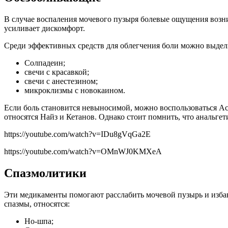
В случае воспаления мочевого пузыря болевые ощущения возни
усиливает дискомфорт.
Среди эффективных средств для облегчения боли можно выдел
Солпадеин;
свечи с красавкой;
свечи с анестезином;
микроклизмы с новокаином.
Если боль становится невыносимой, можно воспользоваться А
относятся Найз и Кетанов. Однако стоит помнить, что анальг
https://youtube.com/watch?v=IDu8gVqGa2E
https://youtube.com/watch?v=OMnWJ0KMXeA
Спазмолитики
Эти медикаменты помогают расслабить мочевой пузырь и изба
спазмы, относятся:
Но-шпа;