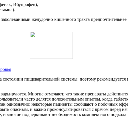
фенак, Ибупрофен);
етамол).
с заболеваниями желудочно-кишечного тракта предпочтительнее
оровья
а состоянии пищеварительной системы, поэтому рекомендуется 
 варьируются. Многие отмечают, что такие препараты действит
ользователи часто делятся положительным опытом, когда табле
так однозначно: некоторые пациенты сообщают о побочных эффе
быть опасным, и важно проконсультироваться с врачом перед на
, и многие подчеркивают необходимость комплексного подхода 