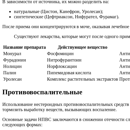
В зависимости от источника, их можно разделить на:
натуральные (Цистон, Канефрон, Уролесан);
синтетические (Цефтриаксон, Нифурател, Фурамаг).
После приема они концентрируются в моче, оказывая лечебное 
Существуют лекарства, которые могут после одного при
Название препарата
Действующее вещество
Монурал
Фосфомицин
Анти
Фурадонин
Нитрофурантоин
Анти
Нолицин
Норфлоксацин
Анти
Палин
Пипемидовая кислота
Анти
Уролесан
Комплекс растительных экстрактов
Прот
Противовоспалительные
Использование нестероидных противовоспалительных средств
тормозить выработку веществ, вызывающих воспаление.
Основные задачи НПВС заключаются в снижении отечности сли
следующих формах: