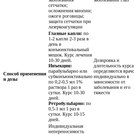
сетчатки;
осложнения миопии;
ожоги роговицы;
защита сетчатки при
лазеркоагуляции
Глазные капли:
по
1-2 капли 2-3 раза в
день в
конъюнктивальный
мешок. Курс лечения
10-30 дней.
Дозировка и
Инъекции:
длительность курса
парабульбарно или
определяются врач
Способ применения
субконъюнктивально
индивидуально в
и дозы
по 0,2-0,5 мл 1%
зависимости от
раствора 1 раз в
заболевания и его
сутки. Курс 10-30
тяжести
дней.
Ретробульбарно:
по
0,5-1 мл 1 раз в
сутки. Курс 10-15
дней.
Индивидуальная
непереносимость