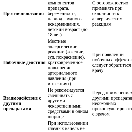
компонентов
С осторожностью
препарата,
применять при
Противопоказания
беременность,
склонности к
период грудного
аллергическим
вскармливания,
реакциям
детский возраст (до
18 лет)
Местные
аллергические
реакции (жжение,
При появлении
зуд, покраснение),
побочных эффекто
Побочные действия
кратковременное
следует обратиться
повышение
врачу
артериального
давления (при
инъекциях)
Не рекомендуется
Перед применение
смешивать с
Взаимодействие с
другими препарат
другими
другими
необходимо
лекарственными
препаратами
проконсультироват
средствами в одном
с врачом
шприце
При использовании
глазных капель не