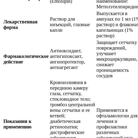
(Emoxipin)
наименование:
Метилэтилпириди
Выпускается в
Раствор для
ампулах по 1 мл (1
Лекарственная
инъекций, глазные
раствор) и флакона
форма
капли
капельницах (1%
раствор)
Защищает сетчатку
повреждений,
Антиоксидант,
улучшает
Фармакологическое
антигипоксант,
микроциркуляцию,
действие
ангиопротектор,
снижает
антиагрегант
проницаемость
сосудов
Кровоизлияния в
переднюю камеру
глаза, сетчатку,
стекловидное тело;
тромбоз центральной
вены сетчатки и ее
Применяется в
ветвей;
офтальмологии для
Показания к
диабетическая
лечения и
применению
ретинопатия;
профилактики
дистрофические
различных
заболевания
заболеваний глаз