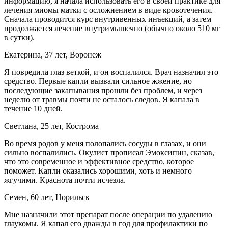
информацию, я начала использовать его в своей практике для
лечения миомы матки с осложнением в виде кровотечения.
Сначала проводится курс внутривенных инъекций, а затем
продолжается лечение внутримышечно (обычно около 510 мг
в сутки).
Екатерина, 37 лет, Воронеж
Я повредила глаз веткой, и он воспалился. Врач назначил это
средство. Первые капли вызвали сильное жжение, но
последующие закапывания прошли без проблем, и через
неделю от травмы почти не осталось следов. Я капала в
течение 10 дней.
Светлана, 25 лет, Кострома
Во время родов у меня полопались сосуды в глазах, и они
сильно воспалились. Окулист прописал Эмоксипин, сказав,
что это современное и эффективное средство, которое
поможет. Капли оказались хорошими, хоть и немного
жгучими. Краснота почти исчезла.
Семен, 60 лет, Норильск
Мне назначили этот препарат после операции по удалению
глаукомы. Я капал его дважды в год для профилактики по