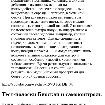
показателей в домашних условиях. Принцип
действия этих полосок основан на
взаимодействии реагентов с определенными
веществами в образце, например, в моче или
слюне. При контакте с целевым веществом
происходит изменение цвета, которое можно
сопоставить с контрольной шкалой. Это позволяет
пользователю быстро получить информацию о
состоянии своего здоровья, например, уровне
глюкозы или кетонов. Однако специалисты
подчеркивают, что такие тесты не заменяют
полноценные медицинские обследования и
консультации с врачом. Они могут служить лишь
вспомогательным средством для контроля
состояния, особенно у людей с хроническими
заболеваниями. Врачи рекомендуют использовать
тест-полоски «Биоскан» в сочетании с
регулярными медицинскими проверками для
более точной оценки здоровья.
https://youtube.com/watch?v=RWUTGH3E-jM
Тест-полоски Биоскан и самоконтроль
Людям с диабетом приходится регулярно проходить