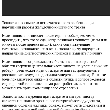
Тошнота как симптом встречается часто особенно при
нарушении работы желудочно-кишечного тракта
Если тошнота возникает после еды – необходимо четко
проследить, что это за еда, когда возникает тошнота (часы или
минуты после приема пищи), какие сопутствующие
симптомы возникают – это все позволит врачу определить
направление диагностических поисков и выявить причину.
Если тошнота сопровождается болями в эпигастральной
области (верхняя центральная часть живота на уровне нижних
ребер) – речь может идти о гастрите или гастродуодените
(воспаление желудка и двенадцатиперстной кишки). Если же
боль локализуется ниже – в области пупка и сопровождается
еще и рвотой или кишечными расстройствами, часто это
может быть признаком пищевого отравления.
Тошнота после курения при гастрите и сигарет иногда
является признаком эрозивного гастрита/гастродуоденита,
язвенной болезни желудка, однако, может быть следствием и
гастроэзофагеальной рефлюксной болезни (выброса