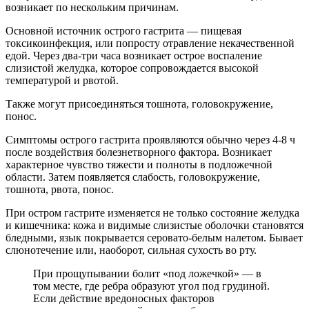
возникает по нескольким причинам.
Основной источник острого гастрита — пищевая
токсикоинфекция, или попросту отравление некачественной
едой. Через два-три часа возникает острое воспаление
слизистой желудка, которое сопровождается высокой
температурой и рвотой.
Также могут присоединяться тошнота, головокружение,
понос.
Симптомы острого гастрита проявляются обычно через 4-8 ч
после воздействия болезнетворного фактора. Возникает
характерное чувство тяжести и полноты в подложечной
области. Затем появляется слабость, головокружение,
тошнота, рвота, понос.
При остром гастрите изменяется не только состояние желудка
и кишечника: кожа и видимые слизистые оболочки становятся
бледными, язык покрывается серовато-белым налетом. Бывает
слюнотечение или, наоборот, сильная сухость во рту.
При прощупывании болит «под ложечкой» — в
том месте, где ребра образуют угол под грудиной.
Если действие вредоносных факторов