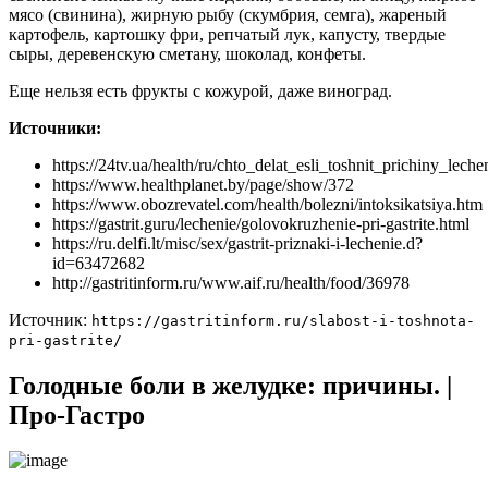
мясо (свинина), жирную рыбу (скумбрия, семга), жареный
картофель, картошку фри, репчатый лук, капусту, твердые
сыры, деревенскую сметану, шоколад, конфеты.
Еще нельзя есть фрукты с кожурой, даже виноград.
Источники:
https://24tv.ua/health/ru/chto_delat_esli_toshnit_prichiny_l
https://www.healthplanet.by/page/show/372
https://www.obozrevatel.com/health/bolezni/intoksikatsiya.htm
https://gastrit.guru/lechenie/golovokruzhenie-pri-gastrite.html
https://ru.delfi.lt/misc/sex/gastrit-priznaki-i-lechenie.d?
id=63472682
http://gastritinform.ru/www.aif.ru/health/food/36978
Источник:
https://gastritinform.ru/slabost-i-toshnota-
pri-gastrite/
Голодные боли в желудке: причины. |
Про-Гастро