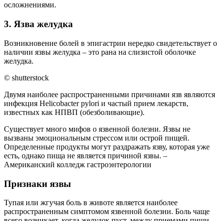
осложнениями.
3. Язва желудка
Возникновение болей в эпигастрии нередко свидетельствует о
наличии язвы желудка – это рана на слизистой оболочке
желудка.
© shutterstock
Двумя наиболее распространенными причинами язв являются
инфекция Helicobacter pylori и частый прием лекарств,
известных как НПВП (обезболивающие).
Существует много мифов о язвенной болезни. Язвы не
вызваны эмоциональным стрессом или острой пищей.
Определенные продукты могут раздражать язву, которая уже
есть, однако пища не является причиной язвы. –
Американский колледж гастроэнтерологии
Признаки язвы
Тупая или жгучая боль в животе является наиболее
распространенным симптомом язвенной болезни. Боль чаще
всего возникает, когда желудок пуст, между приемами пищи