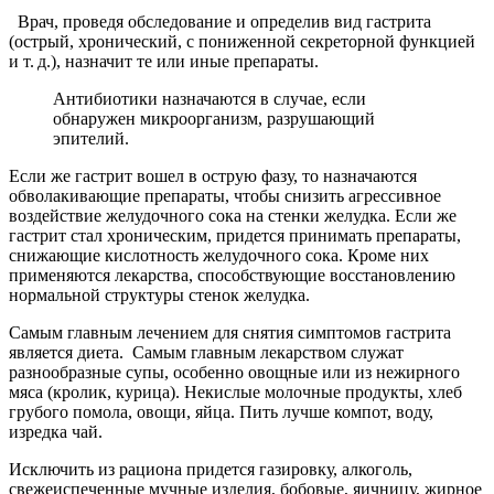
Врач, проведя обследование и определив вид гастрита
(острый, хронический, с пониженной секреторной функцией
и т. д.), назначит те или иные препараты.
Антибиотики назначаются в случае, если
обнаружен микроорганизм, разрушающий
эпителий.
Если же гастрит вошел в острую фазу, то назначаются
обволакивающие препараты, чтобы снизить агрессивное
воздействие желудочного сока на стенки желудка. Если же
гастрит стал хроническим, придется принимать препараты,
снижающие кислотность желудочного сока. Кроме них
применяются лекарства, способствующие восстановлению
нормальной структуры стенок желудка.
Самым главным лечением для снятия симптомов гастрита
является диета. Самым главным лекарством служат
разнообразные супы, особенно овощные или из нежирного
мяса (кролик, курица). Некислые молочные продукты, хлеб
грубого помола, овощи, яйца. Пить лучше компот, воду,
изредка чай.
Исключить из рациона придется газировку, алкоголь,
свежеиспеченные мучные изделия, бобовые, яичницу, жирное