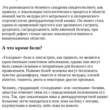
Эта разновидность болевого синдрома свидетельствует, как
правило, о локализации патологического процесса в области
нижней части желудка (его антрального и пилорического
отделов) и/или двенадцатиперстной кишки. Он может стать
одним из проявлений простого или эрозивного гастрита,
дуоденита, гастродуоденита либо язвенной болезни, при
которой дефект стенки органа локализуется именно в
вышеуказанных областях.
А что кроме боли?
«Голодные» боли в эпигастрии, как правило, не являются
единственным симптомом заболевания, однако они могут
быть самым сильным и неприятным для больного его
проявлением. Помимо болей человека могут беспокоить
чувство дискомфорта, тяжести в области желудка, плохой
аппетит, тошнота, рвота и некоторые другие признаки.
Человек, страдающий «голодными» или «ночными» болями,
зачастую отмечает связь их с определенным положением его
тела. Так, при локализации язвы в двенадцатиперстной кишке
больному легче находиться в позе лежа на боку с ногами,
подтянутыми к животу, либо лежа на животе.