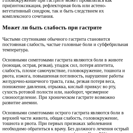
Головокружение при гастрите может проявляться как
при(интоксикация, рефлекторная боль или астено-
вегетативный синдром, так и быть следствием их
комплексного сочетания.
Может ли быть слабость при гастрите
Частыми спутниками обычного гастрита становится
постоянная слабость, частые головные боли и субфебрильная
температура.
Основными симптомами гастрита являются боли в животе
(ноющая, острая, резкая), упадок сил, потеря аппетита,
слабость, плохое самочувствие, головокружение, тошнота и
рвота, изжога, повышенная потливость, нарушение работы
желудочно-кишечного тракта, газы, резкая потеря веса,
понижение давления, отрыжка, кислый привкус во рту,
сухость ротовой полости или, наоборот, чрезмерное
слюноотделение. При хроническом гастрите возможно
развитие анемии.
Основными симптомами острого гастрита являются боли в
верхней части живота, общая слабость, головокружение,
тошнота и рвота. При первых признаках заболевания
необходимо обратиться к врачу. Без должного лечения острый