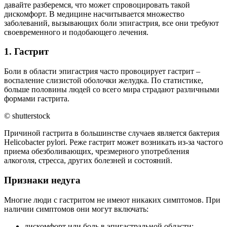
давайте разберемся, что может спровоцировать такой
дискомфорт. В медицине насчитывается множество
заболеваний, вызывающих боли эпигастрия, все они требуют
своевременного и подобающего лечения.
1. Гастрит
Боли в области эпигастрия часто провоцирует гастрит –
воспаление слизистой оболочки желудка. По статистике,
больше половины людей со всего мира страдают различными
формами гастрита.
© shutterstock
Причиной гастрита в большинстве случаев является бактерия
Helicobacter pylori. Реже гастрит может возникать из-за частого
приема обезболивающих, чрезмерного употребления
алкоголя, стресса, других болезней и состояний.
Признаки недуга
Многие люди с гастритом не имеют никаких симптомов. При
наличии симптомов они могут включать:
дискомфорт или боль в эпигастральной области;