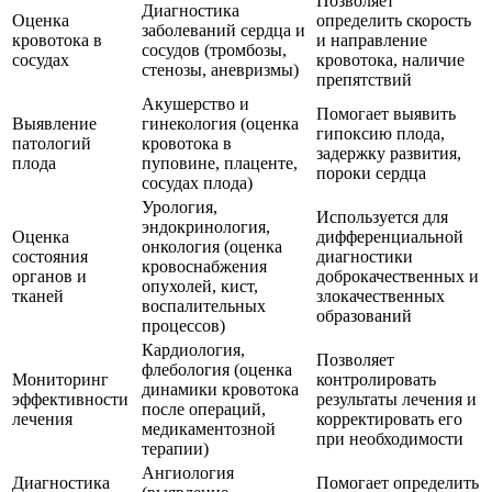
Позволяет
Диагностика
Оценка
определить скорость
заболеваний сердца и
кровотока в
и направление
сосудов (тромбозы,
сосудах
кровотока, наличие
стенозы, аневризмы)
препятствий
Акушерство и
Помогает выявить
Выявление
гинекология (оценка
гипоксию плода,
патологий
кровотока в
задержку развития,
плода
пуповине, плаценте,
пороки сердца
сосудах плода)
Урология,
Используется для
эндокринология,
Оценка
дифференциальной
онкология (оценка
состояния
диагностики
кровоснабжения
органов и
доброкачественных и
опухолей, кист,
тканей
злокачественных
воспалительных
образований
процессов)
Кардиология,
Позволяет
флебология (оценка
Мониторинг
контролировать
динамики кровотока
эффективности
результаты лечения и
после операций,
лечения
корректировать его
медикаментозной
при необходимости
терапии)
Ангиология
Диагностика
Помогает определить