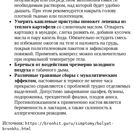
необходимым раствором, над которой будет удобно
дышать. При этом рекомендуется накрыть голову
плотной тканью или полотенцем.
Умерить кашлевые приступы поможет лепешка из
теплого картофеля
со сливочным маслом. Отварить
картошку в мундире, слегка размять ее, добавив кусочек
масла и пару капель йода. Обязательно остудить смесь
во избежание ожогов на теле и наложить на грудь,
покрыв полиэтиленовым пакетом и зафиксировав
повязкой. Применять компресс можно исключительно
при нормальной температуре тела.
Беречься от воздействия чрезмерно холодного
воздуха
и табачного дыма.
Различные травяные сборы с муколитическим
эффектом
, настоянные в термосе не менее часа
прекрасно справляются с проблемой трудно отделяемых
выделений. Допустимо заваривание шалфея, бузины,
подорожника, трехцветной фиалки, плодов аниса.
Противопоказанием к применению настоя является
беременность и лактация, а также склонность к
аллергическим реакциям.
Источник:
https://bronhit.guru/simptomy/bolyat-
bronkhi.html