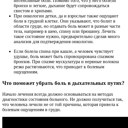
интенсивные боли. Помимо того, что у него болели
бронхи и легкие, дыхание будет сопровождаться
свистом и хрипами.
При онкологии детки, да и взрослые также ощущают
боли в грудной клетке. Они указывают, что болит в
области груди, но отдавать боль может в разные части
тела, например в шею, спину или брюшину. Лечить
такое состояние нужно, предварительно сделав много
анализов для подтверждения онкологии.
Если болела спина при кашле, а человек чувствует
удушье, боль может быть спровоцирована спазмом
бронхов. При спазме мускулатура и нервные волокна
резко растягиваются, что приводит к болевым
ощущениям.
Что поможет убрать боль в дыхательных путях?
Начало лечения всегда должно основываться на методах
диагностики состояния больного. Не должно получиться так,
что человека лечили не от той причины, которая привела к
болевым ощущениям в груди.