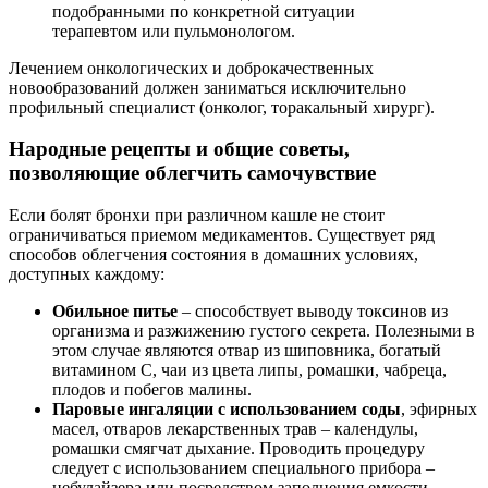
подобранными по конкретной ситуации
терапевтом или пульмонологом.
Лечением онкологических и доброкачественных
новообразований должен заниматься исключительно
профильный специалист (онколог, торакальный хирург).
Народные рецепты и общие советы,
позволяющие облегчить самочувствие
Если болят бронхи при различном кашле не стоит
ограничиваться приемом медикаментов. Существует ряд
способов облегчения состояния в домашних условиях,
доступных каждому:
Обильное питье
– способствует выводу токсинов из
организма и разжижению густого секрета. Полезными в
этом случае являются отвар из шиповника, богатый
витамином C, чаи из цвета липы, ромашки, чабреца,
плодов и побегов малины.
Паровые ингаляции с использованием соды
, эфирных
масел, отваров лекарственных трав – календулы,
ромашки смягчат дыхание. Проводить процедуру
следует с использованием специального прибора –
небулайзера или посредством заполнения емкости