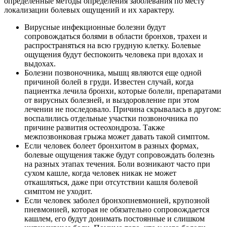
определенные методы определения заболевания по месту
локализации болевых ощущений и их характеру.
Вирусные инфекционные болезни будут
сопровождаться болями в области бронхов, трахеи и
распространяться на всю грудную клетку. Болевые
ощущения будут беспокоить человека при вдохах и
выдохах.
Болезни позвоночника, мышц являются еще одной
причиной болей в груди. Известен случай, когда
пациентка лечила бронхи, которые болели, препаратами
от вирусных болезней, и выздоровление при этом
лечении не последовало. Причина скрывалась в другом:
воспалились отдельные участки позвоночника по
причине развития остеохондроза. Также
межпозвонковая грыжа может давать такой симптом.
Если человек болеет бронхитом в разных формах,
болевые ощущения также будут сопровождать болезнь
на разных этапах течения. Боли возникают часто при
сухом кашле, когда человек никак не может
откашляться, даже при отсутствии кашля болевой
симптом не уходит.
Если человек заболел бронхопневмонией, крупозной
пневмонией, которая не обязательно сопровождается
кашлем, его будут донимать постоянные и слишком