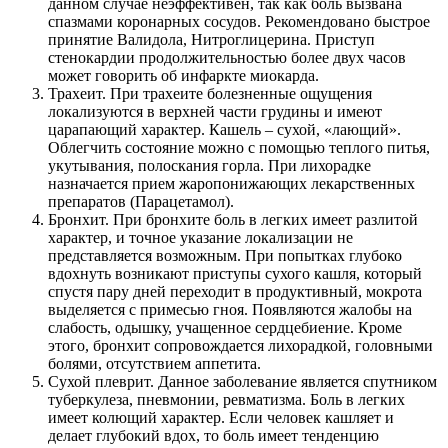
данном случае неэффективен, так как боль вызвана
спазмами коронарных сосудов. Рекомендовано быстрое
принятие Валидола, Нитроглицерина. Приступ
стенокардии продолжительностью более двух часов
может говорить об инфаркте миокарда.
Трахеит. При трахеите болезненные ощущения
локализуются в верхней части грудины и имеют
царапающий характер. Кашель – сухой, «лающий».
Облегчить состояние можно с помощью теплого питья,
укутывания, полоскания горла. При лихорадке
назначается прием жаропонижающих лекарственных
препаратов (Парацетамол).
Бронхит. При бронхите боль в легких имеет разлитой
характер, и точное указание локализации не
представляется возможным. При попытках глубоко
вдохнуть возникают приступы сухого кашля, который
спустя пару дней переходит в продуктивный, мокрота
выделяется с примесью гноя. Появляются жалобы на
слабость, одышку, учащенное сердцебиение. Кроме
этого, бронхит сопровождается лихорадкой, головными
болями, отсутствием аппетита.
Сухой плеврит. Данное заболевание является спутником
туберкулеза, пневмонии, ревматизма. Боль в легких
имеет колющий характер. Если человек кашляет и
делает глубокий вдох, то боль имеет тенденцию