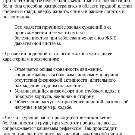
При остеохондрозе нельзя однозначно отметить локализацию
боли, она способна распространятся в области грудной клетки
спереди и сзади, вверху живота, спины в районе лопаток и
позвоночника.
Это является причиной ложных суждений о ее
происхождении и ее часто путают с
болезненностью при заболеваниях органов ЖКТ,
дыхательной системы.
О развитии подобной патологии можно судить по ее
характерным проявлениям:
Отмечается общая скованность движений,
сопровождающаяся болевым синдромом в период
отсутствия физической активности, длительного
нахождения в одном положении.
Усиливающийся дискомфорт при глубоком вдохе и
повороте корпуса, наклонах в сторону.
Облегчение наступает при неинтенсивной физической
нагрузке, например, ходьбе.
Отказ от курения часто провоцирует возникновение
болезненности в груди, при чем этот процесс не всегда
сопровождается кашлевым рефлексом. Так происходит
вследствие достаточного насыщения дыхательной системы