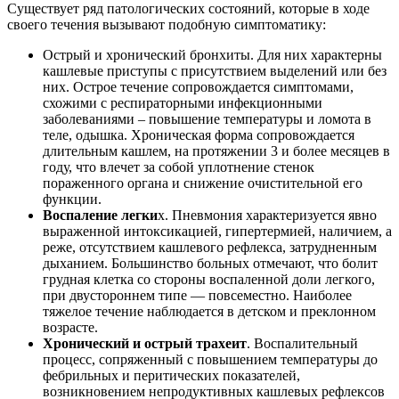
Существует ряд патологических состояний, которые в ходе
своего течения вызывают подобную симптоматику:
Острый и хронический бронхиты. Для них характерны
кашлевые приступы с присутствием выделений или без
них. Острое течение сопровождается симптомами,
схожими с респираторными инфекционными
заболеваниями – повышение температуры и ломота в
теле, одышка. Хроническая форма сопровождается
длительным кашлем, на протяжении 3 и более месяцев в
году, что влечет за собой уплотнение стенок
пораженного органа и снижение очистительной его
функции.
Воспаление легки
х. Пневмония характеризуется явно
выраженной интоксикацией, гипертермией, наличием, а
реже, отсутствием кашлевого рефлекса, затрудненным
дыханием. Большинство больных отмечают, что болит
грудная клетка со стороны воспаленной доли легкого,
при двустороннем типе — повсеместно. Наиболее
тяжелое течение наблюдается в детском и преклонном
возрасте.
Хронический и острый трахеит
. Воспалительный
процесс, сопряженный с повышением температуры до
фебрильных и перитических показателей,
возникновением непродуктивных кашлевых рефлексов