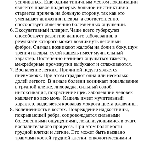
усиливаться. Еще одним типичным местом локализации
является правое подреберье. Больной инстинктивно
старается прилечь на больную сторону, так как это
уменьшает движения плевры, а соответственно,
способствует облегчению болезненных ощущений.
Экссудативный плеврит. Чаще всего туберкулез
способствует развитию данного заболевания, в
результате которого может возникнуть легочный
фиброз. Сначала возникают жалобы на боли в боку, шум
трения плевры, сухой кашель имеет мучительный
характер. Постепенно начинает ощущаться тяжесть,
межреберные промежутки выбухают и сглаживаются.
Воспаление легких. Причиной недуга является
пневмококк. При этом страдают одна или несколько
долей легкого. В начале болезни возникает покалывание
в грудной клетке, лихорадка, сильный озноб,
интоксикация, покраснение щек. Заболевший человек
кашляет во всю мочь. Кашель имеет мучительный
характер, выделяется кровавая мокрота цвета ржавчины.
Болезненность в костях. Повреждение надкостницы,
покрывающей ребра, сопровождается сильными
болезненными ощущениями, локализующимися в очаге
воспалительного процесса. При этом болят кости
грудной клетки и легкие. Это может быть вызвано
травмами костей грудной клетки, онкологическими и