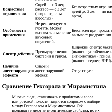
Спрей — с 3 лет,
Без возрастных ограни
Возрастные
раствор — с 3 лет
детей до 3 лет — по н
ограничения
(под контролем
врача).
взрослых).
Не рекомендуется
глотать. Может
Особенности
Безопасен при проглат
вызывать изменение
применения
вызывает раздражения.
вкусовых
ощущений.
Широкий спектр: бакт
Преимущественно
(включая устойчивые к
Спектр действия
бактерии и грибы.
антибиотикам), грибы,
(включая герпес, ВИЧ).
Наличие
Слабый
анестезирующего
анестезирующий
Отсутствует.
эффекта
эффект.
Сравнение Гексорала и Мирамистина
Многие люди, сталкиваясь с проблемами горла
или ротовой полости, задаются вопросом о выборе
между Гексоралом и Мирамистином. Оба
препарата имеют антисептические свойства, но их