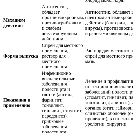
хлорид моногидрат
Антисептик,
обладает
Антисептик, обладает
противомикробным,
спектром антимикробн
Механизм
противогрибковым
действия (бактерии, гр
действия
и слабым
вирусы), противовосп
анестезирующим
и ранозаживляющим де
действием.
Спрей для местного
применения,
Раствор для местного 
Форма выпуска
раствор для
спрей для местного пр
местного
мазь.
применения.
Инфекционно-
воспалительные
Лечение и профилакти
заболевания
инфекционно-воспали
полости рта и
заболеваний полости р
глотки (ангина,
(стоматит, гингивит, п
Показания к
фарингит,
тонзиллит, фарингит),
применению
тонзиллит,
органов (отит, гаймори
гингивит, стоматит,
слизистых оболочек (о
пародонтоз),
пролежни), в гинеколо
грибковые
урологии, хирургии.
заболевания
полости рта.