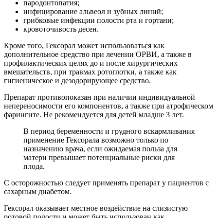
пародонтопатия;
инфицирование альвеол и зубных линий;
грибковые инфекции полости рта и гортани;
кровоточивость десен.
Кроме того, Гексорал может использоваться как
дополнительное средство при лечении ОРВИ, а также в
профилактических целях до и после хирургических
вмешательств, при травмах ротоглотки, а также как
гигиеническое и дезодорирующее средство.
Препарат противопоказан при наличии индивидуальной
непереносимости его компонентов, а также при атрофическом
фарингите. Не рекомендуется для детей младше 3 лет.
В период беременности и грудного вскармливания
применение Гексорала возможно только по
назначению врача, если ожидаемая польза для
матери превышает потенциальные риски для
плода.
С осторожностью следует применять препарат у пациентов с
сахарным диабетом.
Гексорал оказывает местное воздействие на слизистую
ротовой полости и может быть использован как