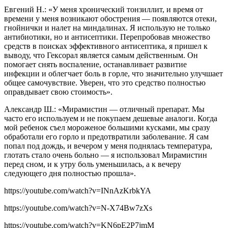
Евгений Н.: «У меня хронический тонзиллит, и время от
времени у меня возникают обострения — появляются отеки,
гнойнички и налет на миндалинах. Я использую не только
антибиотики, но и антисептики. Перепробовав множество
средств в поисках эффективного антисептика, я пришел к
выводу, что Гексорал является самым действенным. Он
помогает снять воспаление, останавливает развитие
инфекции и облегчает боль в горле, что значительно улучшает
общее самочувствие. Уверен, что это средство полностью
оправдывает свою стоимость».
Александр Ш.: «Мирамистин — отличный препарат. Мы
часто его используем и не покупаем дешевые аналоги. Когда
мой ребенок съел мороженое большими кусками, мы сразу
обработали его горло и предотвратили заболевание. Я сам
попал под дождь, и вечером у меня поднялась температура,
глотать стало очень больно — я использовал Мирамистин
перед сном, и к утру боль уменьшилась, а к вечеру
следующего дня полностью прошла».
https://youtube.com/watch?v=INnAzKrbkYA
https://youtube.com/watch?v=N-X74Bw7zXs
https://youtube.com/watch?v=KN6pE2P7jmM