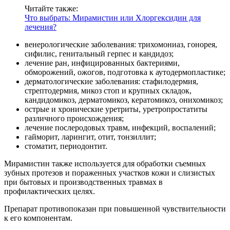
Читайте также:
Что выбрать: Мирамистин или Хлоргексидин для
лечения?
венерологические заболевания: трихомониаз, гонорея,
сифилис, генитальный герпес и кандидоз;
лечение ран, инфицированных бактериями,
обморожений, ожогов, подготовка к аутодермопластике;
дерматологические заболевания: стафилодермия,
стрептодермия, микоз стоп и крупных складок,
кандидомикоз, дерматомикоз, кератомикоз, онихомикоз;
острые и хронические уретриты, уретропростатиты
различного происхождения;
лечение послеродовых травм, инфекций, воспалений;
гайморит, ларингит, отит, тонзиллит;
стоматит, периодонтит.
Мирамистин также используется для обработки съемных
зубных протезов и пораженных участков кожи и слизистых
при бытовых и производственных травмах в
профилактических целях.
Препарат противопоказан при повышенной чувствительности
к его компонентам.