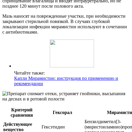
спринцевание влагалища и вводят интрауретрально, но не
позднее 120 минут после полового акта.
Мазь наносят на поврежденные участки, при необходимости
закрывают стерильной повязкой. В случаях глубокой
локализации инфекции мирамистин используют в сочетании
с антибиотиками.
Читайте также:
Капли Мирамистин: инструкция по применению и
рекомендации
Критерий
Гексорал
Мирамисти
сравнения
Бензилдиметил[3-
Действующее
Гексэтидин
(миристоиламино)про
вещество