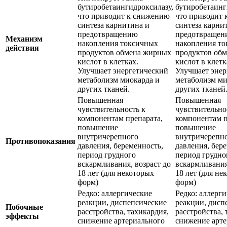
бутиробетаингидроксилазу,
бутиробетаинг
что приводит к снижению
что приводит
синтеза карнитина и
синтеза карни
предотвращению
предотвращен
Механизм
накопления токсичных
накопления т
действия
продуктов обмена жирных
продуктов об
кислот в клетках.
кислот в клетк
Улучшает энергетический
Улучшает энер
метаболизм миокарда и
метаболизм ми
других тканей.
других тканей
Повышенная
Повышенная
чувствительность к
чувствительно
компонентам препарата,
компонентам п
повышение
повышение
внутричерепного
внутричерепн
Противопоказания
давления, беременность,
давления, бер
период грудного
период грудно
вскармливания, возраст до
вскармливания
18 лет (для некоторых
18 лет (для не
форм)
форм)
Редко: аллергические
Редко: аллерг
реакции, диспепсические
реакции, дисп
Побочные
расстройства, тахикардия,
расстройства, 
эффекты
снижение артериального
снижение арте