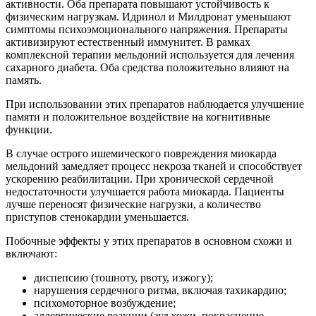
активности. Оба препарата повышают устойчивость к
физическим нагрузкам. Идринол и Милдронат уменьшают
симптомы психоэмоционального напряжения. Препараты
активизируют естественный иммунитет. В рамках
комплексной терапии мельдоний используется для лечения
сахарного диабета. Оба средства положительно влияют на
память.
При использовании этих препаратов наблюдается улучшение
памяти и положительное воздействие на когнитивные
функции.
В случае острого ишемического повреждения миокарда
мельдоний замедляет процесс некроза тканей и способствует
ускорению реабилитации. При хронической сердечной
недостаточности улучшается работа миокарда. Пациенты
лучше переносят физические нагрузки, а количество
приступов стенокардии уменьшается.
Побочные эффекты у этих препаратов в основном схожи и
включают:
диспепсию (тошноту, рвоту, изжогу);
нарушения сердечного ритма, включая тахикардию;
психомоторное возбуждение;
аллергические реакции (зуд кожи, покраснение,