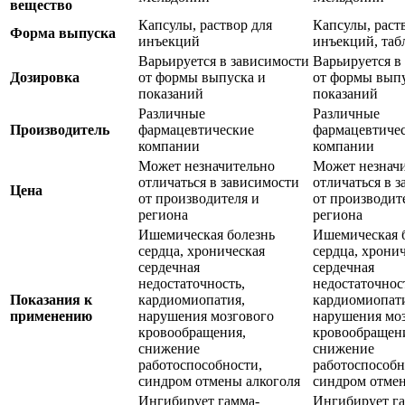
вещество
Капсулы, раствор для
Капсулы, раст
Форма выпуска
инъекций
инъекций, таб
Варьируется в зависимости
Варьируется в
Дозировка
от формы выпуска и
от формы выпу
показаний
показаний
Различные
Различные
Производитель
фармацевтические
фармацевтиче
компании
компании
Может незначительно
Может незнач
отличаться в зависимости
отличаться в 
Цена
от производителя и
от производит
региона
региона
Ишемическая болезнь
Ишемическая 
сердца, хроническая
сердца, хрони
сердечная
сердечная
недостаточность,
недостаточнос
Показания к
кардиомиопатия,
кардиомиопат
применению
нарушения мозгового
нарушения мо
кровообращения,
кровообращен
снижение
снижение
работоспособности,
работоспособн
синдром отмены алкоголя
синдром отмен
Ингибирует гамма-
Ингибирует г