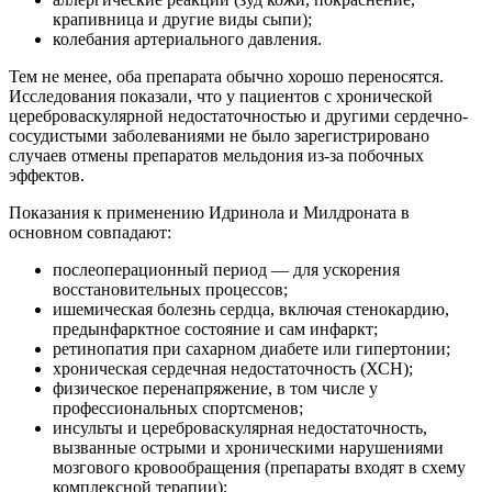
крапивница и другие виды сыпи);
колебания артериального давления.
Тем не менее, оба препарата обычно хорошо переносятся.
Исследования показали, что у пациентов с хронической
цереброваскулярной недостаточностью и другими сердечно-
сосудистыми заболеваниями не было зарегистрировано
случаев отмены препаратов мельдония из-за побочных
эффектов.
Показания к применению Идринола и Милдроната в
основном совпадают:
послеоперационный период — для ускорения
восстановительных процессов;
ишемическая болезнь сердца, включая стенокардию,
предынфарктное состояние и сам инфаркт;
ретинопатия при сахарном диабете или гипертонии;
хроническая сердечная недостаточность (ХСН);
физическое перенапряжение, в том числе у
профессиональных спортсменов;
инсульты и цереброваскулярная недостаточность,
вызванные острыми и хроническими нарушениями
мозгового кровообращения (препараты входят в схему
комплексной терапии);