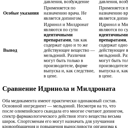
давления, возбуждение
давления, воз
Применяется по
Применяется 
Особые указания
назначению врача. Не
назначению вр
является допингом.
является допи
Идринол и Милдронат
Идринол и Ми
являются по сути
являются по с
идентичными
идентичными
препаратами
, так как
препаратами
,
содержат одно и то же
содержат одно
Вывод
действующее вещество —
действующее 
мельдоний. Различия
мельдоний. Ра
могут быть только в
могут быть тол
производителе, форме
производителе
выпуска и, как следствие,
выпуска и, как
в цене.
в цене.
Сравнение Идринола и Милдроната
Оба медикамента имеют практически одинаковый состав.
Основной ингредиент — мельдоний. Несмотря на то, что
после олимпийского скандала его многие считают допингом,
спектр фармакологического действия этого вещества весьма
широк. Спортсменам его могут назначать для улучшения
кровообращения и повышения выносливости организма к