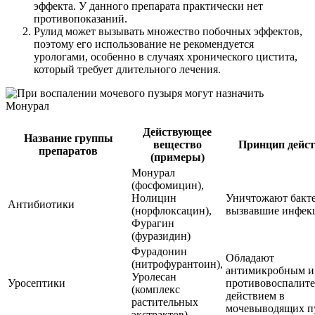
эффекта. У данного препарата практически нет
противопоказаний.
Рулид может вызывать множество побочных эффектов,
поэтому его использование не рекомендуется
урологами, особенно в случаях хронического цистита,
который требует длительного лечения.
Действующее
Название группы
вещество
Принцип дейс
препаратов
(примеры)
Монурал
(фосфомицин),
Нолицин
Уничтожают бакт
Антибиотики
(норфлоксацин),
вызвавшие инфе
Фурагин
(фуразидин)
Фурадонин
Обладают
(нитрофурантоин),
антимикробным и
Уролесан
Уросептики
противовоспалит
(комплекс
действием в
растительных
мочевыводящих п
экстрактов)