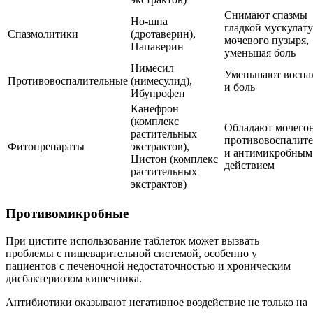
Снимают спазмы
Но-шпа
гладкой мускулат
Спазмолитики
(дротаверин),
мочевого пузыря,
Папаверин
уменьшая боль
Нимесил
Уменьшают воспа
Противовоспалительные
(нимесулид),
и боль
Ибупрофен
Канефрон
(комплекс
Обладают мочего
растительных
противовоспалит
Фитопрепараты
экстрактов),
и антимикробным
Цистон (комплекс
действием
растительных
экстрактов)
Противомикробные
При цистите использование таблеток может вызвать
проблемы с пищеварительной системой, особенно у
пациентов с печеночной недостаточностью и хроническим
дисбактериозом кишечника.
Антибиотики оказывают негативное воздействие не только на