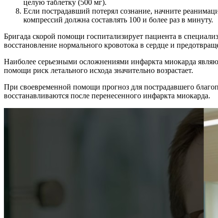
целую таблетку (500 мг).
Если пострадавший потерял сознание, начните реанимацио
компрессий должна составлять 100 и более раз в минуту.
Бригада скорой помощи госпитализирует пациента в специализ
восстановление нормального кровотока в сердце и предотвра
Наиболее серьезными осложнениями инфаркта миокарда являютс
помощи риск летального исхода значительно возрастает.
При своевременной помощи прогноз для пострадавшего благопр
восстанавливаются после перенесенного инфаркта миокарда.