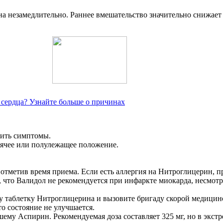
на незамедлительно. Раннее вмешательство значительно снижае
 сердца? Узнайте больше о причинах
бить симптомы.
идячее или полулежащее положение.
 отметив время приема. Если есть аллергия на Нитроглицерин,
что Валидол не рекомендуется при инфаркте миокарда, несмотр
дну таблетку Нитроглицерина и вызовите бригаду скорой медици
то состояние не улучшается.
ему Аспирин. Рекомендуемая доза составляет 325 мг, но в экст