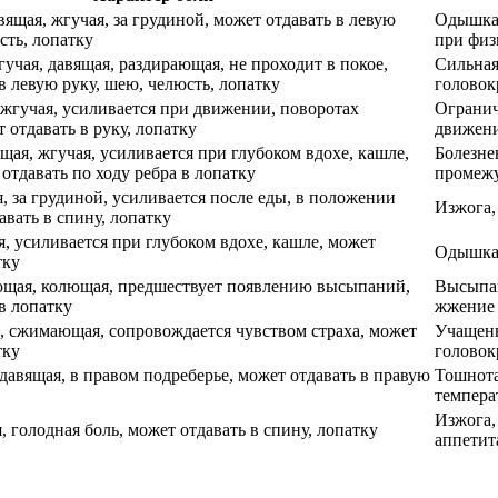
щая, жгучая, за грудиной, может отдавать в левую
Одышка,
сть, лопатку
при физ
учая, давящая, раздирающая, не проходит в покое,
Сильная
в левую руку, шею, челюсть, лопатку
головок
 жгучая, усиливается при движении, поворотах
Огранич
 отдавать в руку, лопатку
движени
щая, жгучая, усиливается при глубоком вдохе, кашле,
Болезне
отдавать по ходу ребра в лопатку
промеж
, за грудиной, усиливается после еды, в положении
Изжога,
авать в спину, лопатку
, усиливается при глубоком вдохе, кашле, может
Одышка,
тку
ющая, колющая, предшествует появлению высыпаний,
Высыпан
в лопатку
жжение
я, сжимающая, сопровождается чувством страха, может
Учащенн
тку
головок
давящая, в правом подреберье, может отдавать в правую
Тошнота
темпера
Изжога,
 голодная боль, может отдавать в спину, лопатку
аппетит