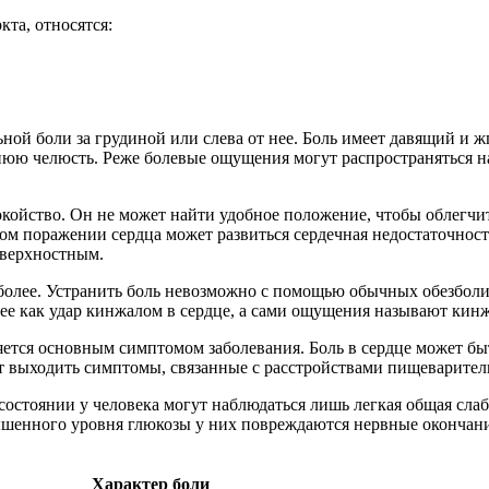
та, относятся:
ной боли за грудиной или слева от нее. Боль имеет давящий и ж
жнюю челюсть. Реже болевые ощущения могут распространяться н
ойство. Он не может найти удобное положение, чтобы облегчить
ом поражении сердца может развиться сердечная недостаточнос
оверхностным.
 более. Устранить боль невозможно с помощью обычных обезбол
 ее как удар кинжалом в сердце, а сами ощущения называют кин
яется основным симптомом заболевания. Боль в сердце может быт
т выходить симптомы, связанные с расстройствами пищеварител
состоянии у человека могут наблюдаться лишь легкая общая слаб
овышенного уровня глюкозы у них повреждаются нервные окончан
Характер боли