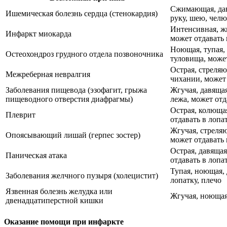
Сжимающая, давя
Ишемическая болезнь сердца (стенокардия)
руку, шею, челю
Интенсивная, жг
Инфаркт миокарда
может отдавать 
Ноющая, тупая,
Остеохондроз грудного отдела позвоночника
туловища, может
Острая, стреляю
Межреберная невралгия
чихании, может 
Заболевания пищевода (эзофагит, грыжа
Жгучая, давящая
пищеводного отверстия диафрагмы)
лежа, может отд
Острая, колющая
Плеврит
отдавать в лопа
Жгучая, стреля
Опоясывающий лишай (герпес зостер)
может отдавать 
Острая, давяща
Паническая атака
отдавать в лопа
Тупая, ноющая, 
Заболевания желчного пузыря (холецистит)
лопатку, плечо
Язвенная болезнь желудка или
Жгучая, ноющая,
двенадцатиперстной кишки
Оказание помощи при инфаркте