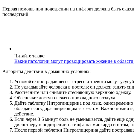
Первая помощь при подозрении на инфаркт должна быть оказа
последствий.
Читайте также:
Какие патологии могут провоцировать жжение в области
Алгоритм действий в домашних условиях:
Успокойте пострадавшего – стресс и тревога могут усугу
Не укладывайте человека в постель; он должен занять с
Расстегните или снимите стесняющую верхнюю одежду.
Обеспечьте доступ свежего прохладного воздуха.
Дайте таблетку Нитроглицерина под язык, одновременно
обладает сосудорасширяющим эффектом. Важно помнить, 
действие.
Если через 3-5 минут боль не уменьшается, дайте еще о
диспетчеру о подозрении на инфаркт миокарда и о том, ч
После первой таблетки Нитроглицерина дайте пострадавш