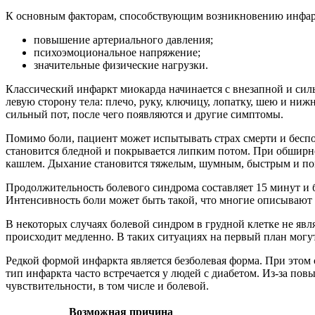
К основным факторам, способствующим возникновению инфарк
повышение артериального давления;
психоэмоциональное напряжение;
значительные физические нагрузки.
Классический инфаркт миокарда начинается с внезапной и силь
левую сторону тела: плечо, руку, ключицу, лопатку, шею и ни
сильный пот, после чего появляются и другие симптомы.
Помимо боли, пациент может испытывать страх смерти и беспок
становится бледной и покрывается липким потом. При обширн
кашлем. Дыхание становится тяжелым, шумным, быстрым и п
Продолжительность болевого синдрома составляет 15 минут и
Интенсивность боли может быть такой, что многие описывают
В некоторых случаях болевой синдром в грудной клетке не явл
происходит медленно. В таких ситуациях на первый план могу
Редкой формой инфаркта является безболевая форма. При этом 
тип инфаркта часто встречается у людей с диабетом. Из-за п
чувствительности, в том числе и болевой.
Возможная причина