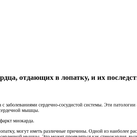
дца, отдающих в лопатку, и их последс
зана с заболеваниями сердечно-сосудистой системы. Эти патолог
 сердечной мышцы.
нфаркт миокарда.
 лопатку, могут иметь различные причины. Одной из наиболее р
е сердечной мышцы. Это может проявляться как стенокардия, в