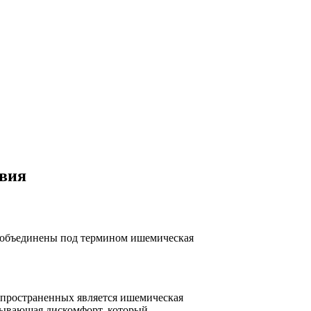
твия
ии объединены под термином ишемическая
аспространенных является ишемическая
ызывающая дискомфорт, который