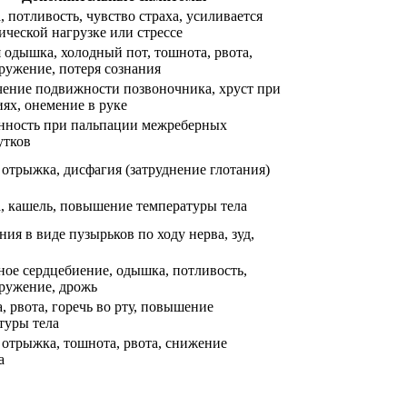
 потливость, чувство страха, усиливается
ической нагрузке или стрессе
 одышка, холодный пот, тошнота, рвота,
ружение, потеря сознания
ение подвижности позвоночника, хруст при
ях, онемение в руке
нность при пальпации межреберных
утков
 отрыжка, дисфагия (затруднение глотания)
 кашель, повышение температуры тела
ия в виде пузырьков по ходу нерва, зуд,
ое сердцебиение, одышка, потливость,
ружение, дрожь
, рвота, горечь во рту, повышение
туры тела
 отрыжка, тошнота, рвота, снижение
а