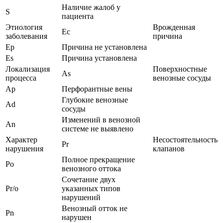
Наличие жалоб у
S
пациента
Этиология
Врожденная
Ec
заболевания
причина
Ep
Причина не установлена
Es
Причина установлена
Локализация
Поверхностные
As
процесса
венозные сосуды
Ap
Перфорантные вены
Глубокие венозные
Ad
сосуды
Изменений в венозной
An
системе не выявлено
Характер
Несостоятельность
Pr
нарушения
клапанов
Полное прекращение
Po
венозного оттока
Сочетание двух
Pr/o
указанных типов
нарушений
Венозный отток не
Pn
нарушен