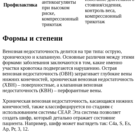
антикоагулянты
Профилактика
стояния/сидения,
при высоком
контроль веса,
риске,
компрессионный
компрессионный
трикотаж
трикотаж
Формы и степени
Венозная недостаточность делится на три типа: острую,
хроническую и клапанную. Основные различия между этими
формами заболевания заключаются в том, какие именно
участки кровотока подвергаются нарушению. Острая
венозная недостаточность (ОВН) затрагивает глубокие вены
нижних конечностей, хроническая венозная недостаточность
(ХВН) – поверхностные, а клапанная венозная
недостаточность (КВН) – перфорантные вены.
Хроническая венозная недостаточность, касающаяся нижних
конечностей, также классифицируется по стадиям с
использованием системы CEAP. Эта система позволяет
создать шифр, который детально отражает состояние
пациента. Например, шифр может выглядеть так: C4a, S, Es,
Ap, Pr, 3, 12.