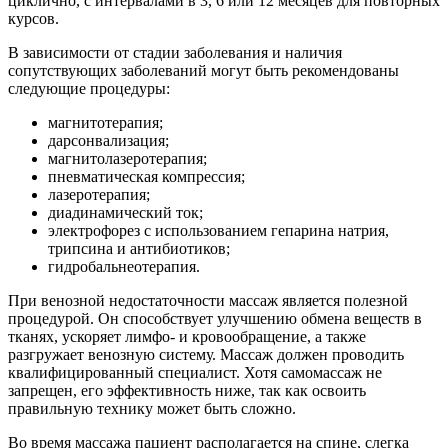
циклично, с интервалами в 3, 6 или 12 месяцев для повторных
курсов.
В зависимости от стадии заболевания и наличия
сопутствующих заболеваний могут быть рекомендованы
следующие процедуры:
магнитотерапия;
дарсонвализация;
магнитолазеротерапия;
пневматическая компрессия;
лазеротерапия;
диадинамический ток;
электрофорез с использованием гепарина натрия,
трипсина и антибиотиков;
гидробальнеотерапия.
При венозной недостаточности массаж является полезной
процедурой. Он способствует улучшению обмена веществ в
тканях, ускоряет лимфо- и кровообращение, а также
разгружает венозную систему. Массаж должен проводить
квалифицированный специалист. Хотя самомассаж не
запрещен, его эффективность ниже, так как освоить
правильную технику может быть сложно.
Во время массажа пациент располагается на спине, слегка