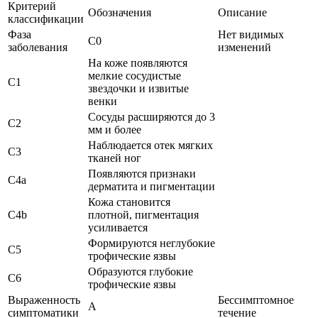
Критерий
Обозначения
Описание
классификации
Фаза
Нет видимых
C0
заболевания
изменений
На коже появляются
мелкие сосудистые
C1
звездочки и извитые
венки
Сосуды расширяются до 3
C2
мм и более
Наблюдается отек мягких
C3
тканей ног
Появляются признаки
C4a
дерматита и пигментации
Кожа становится
C4b
плотной, пигментация
усиливается
Формируются неглубокие
C5
трофические язвы
Образуются глубокие
C6
трофические язвы
Выраженность
Бессимптомное
A
симптоматики
течение