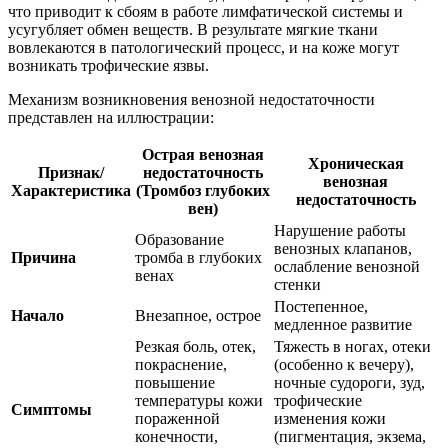
что приводит к сбоям в работе лимфатической системы и
усугубляет обмен веществ. В результате мягкие ткани
вовлекаются в патологический процесс, и на коже могут
возникать трофические язвы.
Механизм возникновения венозной недостаточности
представлен на иллюстрации:
Острая венозная
Хроническая
Признак/
недостаточность
венозная
Характеристика
(Тромбоз глубоких
недостаточность
вен)
Нарушение работы
Образование
венозных клапанов,
Причина
тромба в глубоких
ослабление венозной
венах
стенки
Постепенное,
Начало
Внезапное, острое
медленное развитие
Резкая боль, отек,
Тяжесть в ногах, отеки
покраснение,
(особенно к вечеру),
повышение
ночные судороги, зуд,
температуры кожи
трофические
Симптомы
пораженной
изменения кожи
конечности,
(пигментация, экзема,