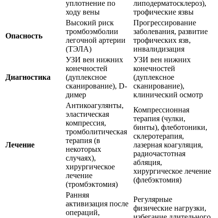
уплотнение по
липодерматосклероз),
ходу вены
трофические язвы
Высокий риск
Прогрессирование
тромбоэмболии
заболевания, развитие
Опасность
легочной артерии
трофических язв,
(ТЭЛА)
инвалидизация
УЗИ вен нижних
УЗИ вен нижних
конечностей
конечностей
Диагностика
(дуплексное
(дуплексное
сканирование), D-
сканирование),
димер
клинический осмотр
Антикоагулянты,
Компрессионная
эластическая
терапия (чулки,
компрессия,
бинты), флеботоники,
тромболитическая
склеротерапия,
терапия (в
Лечение
лазерная коагуляция,
некоторых
радиочастотная
случаях),
абляция,
хирургическое
хирургическое лечение
лечение
(флебэктомия)
(тромбэктомия)
Ранняя
Регулярные
активизация после
физические нагрузки,
операций,
избегание длительного