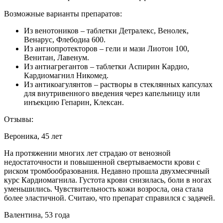
Возможные варианты препаратов:
Из венотоников – таблетки Детралекс, Венолек,
Венарус, Флебодиа 600.
Из ангиопротекторов – гели и мази Лиотон 100,
Венитан, Лавенум.
Из антиагрегантов – таблетки Аспирин Кардио,
Кардиомагнил Никомед.
Из антикоагулянтов – растворы в стеклянных капсулах
для внутривенного введения через капельницу или
инъекцию Гепарин, Клексан.
Отзывы:
Вероника, 45 лет
На протяжении многих лет страдаю от венозной
недостаточности и повышенной свертываемости крови с
риском тромбообразования. Недавно прошла двухмесячный
курс Кардиомагнила. Густота крови снизилась, боли в ногах
уменьшились. Чувствительность кожи возросла, она стала
более эластичной. Считаю, что препарат справился с задачей.
Валентина, 53 года