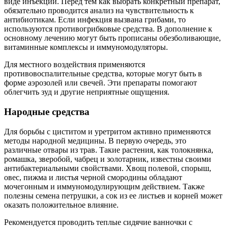
виде инъекций. Перед тем как выбрать конкретный препарат,
обязательно проводится анализ на чувствительность к
антибиотикам. Если инфекция вызвана грибами, то
используются противогрибковые средства. В дополнение к
основному лечению могут быть прописаны обезболивающие,
витаминные комплексы и иммуномодуляторы.
Для местного воздействия применяются
противовоспалительные средства, которые могут быть в
форме аэрозолей или свечей. Эти препараты помогают
облегчить зуд и другие неприятные ощущения.
Народные средства
Для борьбы с циститом и уретритом активно применяются
методы народной медицины. В первую очередь, это
различные отвары из трав. Такие растения, как толокнянка,
ромашка, зверобой, чабрец и золотарник, известны своими
антибактериальными свойствами. Хвощ полевой, спорыш,
овес, пижма и листья черной смородины обладают
мочегонным и иммуномодулирующим действием. Также
полезны семена петрушки, а сок из ее листьев и корней может
оказать положительное влияние.
Рекомендуется проводить теплые сидячие ванночки с