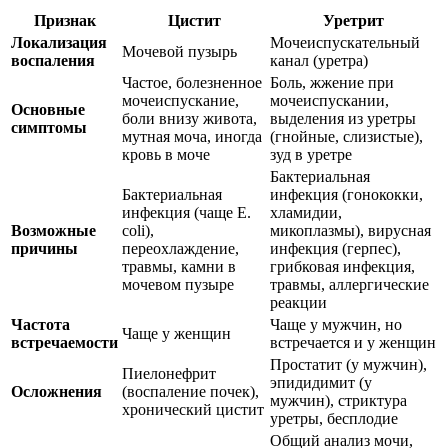
Признак
Цистит
Уретрит
Локализация
Мочеиспускательный
Мочевой пузырь
воспаления
канал (уретра)
Частое, болезненное
Боль, жжение при
мочеиспускание,
мочеиспускании,
Основные
боли внизу живота,
выделения из уретры
симптомы
мутная моча, иногда
(гнойные, слизистые),
кровь в моче
зуд в уретре
Бактериальная
Бактериальная
инфекция (гонококки,
инфекция (чаще E.
хламидии,
Возможные
coli),
микоплазмы), вирусная
причины
переохлаждение,
инфекция (герпес),
травмы, камни в
грибковая инфекция,
мочевом пузыре
травмы, аллергические
реакции
Частота
Чаще у мужчин, но
Чаще у женщин
встречаемости
встречается и у женщин
Простатит (у мужчин),
Пиелонефрит
эпидидимит (у
Осложнения
(воспаление почек),
мужчин), стриктура
хронический цистит
уретры, бесплодие
Общий анализ мочи,