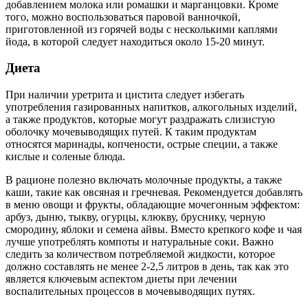
добавлением молока или ромашки и марганцовки. Кроме
того, можно воспользоваться паровой ванночкой,
приготовленной из горячей воды с несколькими каплями
йода, в которой следует находиться около 15-20 минут.
Диета
При наличии уретрита и цистита следует избегать
употребления газированных напитков, алкогольных изделий,
а также продуктов, которые могут раздражать слизистую
оболочку мочевыводящих путей. К таким продуктам
относятся маринады, копчености, острые специи, а также
кислые и соленые блюда.
В рационе полезно включать молочные продукты, а также
каши, такие как овсяная и гречневая. Рекомендуется добавлять
в меню овощи и фрукты, обладающие мочегонным эффектом:
арбуз, дыню, тыкву, огурцы, клюкву, бруснику, черную
смородину, яблоки и семена айвы. Вместо крепкого кофе и чая
лучше употреблять компоты и натуральные соки. Важно
следить за количеством потребляемой жидкости, которое
должно составлять не менее 2-2,5 литров в день, так как это
является ключевым аспектом диеты при лечении
воспалительных процессов в мочевыводящих путях.