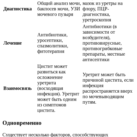
Общий анализ мочи,
мазок из уретры на
Диагностика
бакпосев мочи, УЗИ
флору, ПЦР-
мочевого пузыря
диагностика,
уретроскопия
Антибиотики (в
зависимости от
Антибиотики,
возбудителя),
уросептики,
Лечение
противовирусные,
спазмолитики,
противогрибковые
фитотерапия
препараты, местные
антисептики
Цистит может
развиться как
Уретрит может быть
осложнение
причиной цистита, если
уретрита
инфекция
Взаимосвязь
(восходящая
распространяется вверх
инфекция). Уретрит
по мочевыводящим
может быть одним
путям.
из симптомов
цистита.
Одновременно
Существует несколько факторов, способствующих