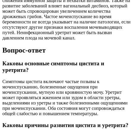
снижения иммунной защиты и нехватки витаминов. Также на
развитие заболеваний влияет вагинальный дисбиоз, который
может быть спровоцирован увеличением количества
дрожжевых грибов. Частое мочеиспускание во время
беременности не всегда указывает на наличие патологии, если
отсутствуют другие признаки воспаления мочевыводящих
путей. Неинфекционный уретрит может быть вызван
давлением плода на мочевой канал.
Вопрос-ответ
Каковы основные симптомы цистита и
уретрита?
Симптомы цистита включают частые позывы к
мочеиспусканию, болезненные ощущения при
мочеиспускании, мутную или кровянистую мочу. Уретрит
может проявляться жжением или зудом в области уретры,
выделениями из уретры и также болезненными ощущениями
при мочеиспускании. Оба состояния могут сопровождаться
общей слабостью и повышением температуры.
Каковы причины развития цистита и уретрита?