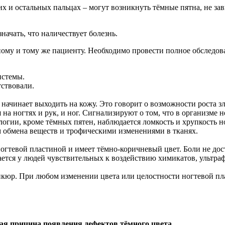
х и остальных пальцах – могут возникнуть тёмные пятна, не зави
начать, что наличествует болезнь.
ному и тому же пациенту. Необходимо провести полное обследов
истемы.
тствовали.
 начинает выходить на кожу. Это говорит о возможности роста 
на ногтях и рук, и ног. Сигнализируют о том, что в организме н
огии, кроме тёмных пятен, наблюдается ломкость и хрупкость н
м обмена веществ и трофическими изменениями в тканях.
огтевой пластиной и имеет тёмно-коричневый цвет. Боли не дос
ется у людей чувствительных к воздействию химикатов, ультра
икюр. При любом изменении цвета или целостности ногтевой пла
ая причина появления дефектов тёмного цвета.