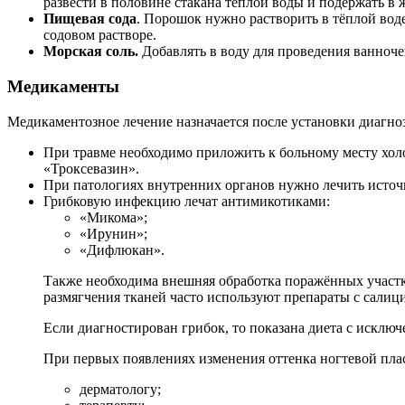
развести в половине стакана тёплой воды и подержать в 
Пищевая сода
. Порошок нужно растворить в тёплой вод
содовом растворе.
Морская соль.
Добавлять в воду для проведения ванночек
Медикаменты
Медикаментозное лечение назначается после установки диагноз
При травме необходимо приложить к больному месту холо
«Троксевазин».
При патологиях внутренних органов нужно лечить источ
Грибковую инфекцию лечат антимикотиками:
«Микома»;
«Ирунин»;
«Дифлюкан».
Также необходима внешняя обработка поражённых участ
размягчения тканей часто используют препараты с салиц
Если диагностирован грибок, то показана диета с исклю
При первых появлениях изменения оттенка ногтевой плас
дерматологу;