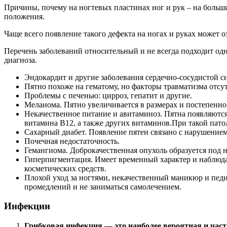
Причины, почему на ногтевых пластинах ног и рук – на больши
положения.
Чаще всего появление такого дефекта на ногах и руках может оз
Перечень заболеваний относительный и не всегда подходит од
диагноза.
Эндокардит и другие заболевания сердечно-сосудистой с
Пятно похоже на гематому, но факторы травматизма отсу
Проблемы с печенью: цирроз, гепатит и другие.
Меланома. Пятно увеличивается в размерах и постепенно
Некачественное питание и авитаминоз. Пятна появляются 
витамина В12, а также других витаминов.При такой патол
Сахарный диабет. Появление пятен связано с нарушение
Почечная недостаточность.
Гемангиома. Доброкачественная опухоль образуется под н
Гиперпигментация. Имеет временный характер и наблюда
косметических средств.
Плохой уход за ногтями, некачественный маникюр и пед
промедлений и не заниматься самолечением.
Инфекции
Грибковая инфекция — это наиболее вероятная и част