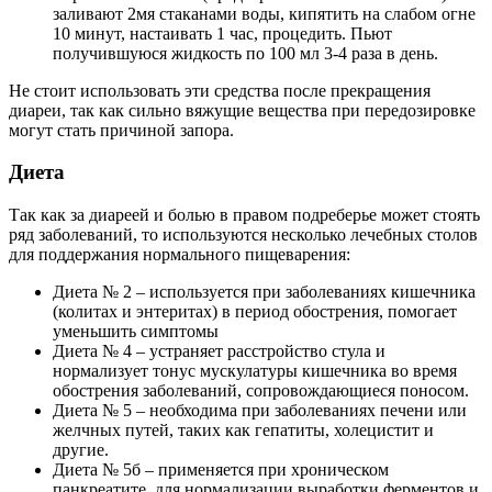
заливают 2мя стаканами воды, кипятить на слабом огне
10 минут, настаивать 1 час, процедить. Пьют
получившуюся жидкость по 100 мл 3-4 раза в день.
Не стоит использовать эти средства после прекращения
диареи, так как сильно вяжущие вещества при передозировке
могут стать причиной запора.
Диета
Так как за диареей и болью в правом подреберье может стоять
ряд заболеваний, то используются несколько лечебных столов
для поддержания нормального пищеварения:
Диета № 2 – используется при заболеваниях кишечника
(колитах и энтеритах) в период обострения, помогает
уменьшить симптомы
Диета № 4 – устраняет расстройство стула и
нормализует тонус мускулатуры кишечника во время
обострения заболеваний, сопровождающиеся поносом.
Диета № 5 – необходима при заболеваниях печени или
желчных путей, таких как гепатиты, холецистит и
другие.
Диета № 5б – применяется при хроническом
панкреатите, для нормализации выработки ферментов и