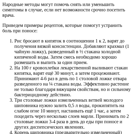
Народные методы могут помочь снять или уменьшить
симптомы в случае, если нет возможности срочно посетить
врача.
Приведем примеры рецептов, которые помогут устранить
боль при поносе:
Рис бросают в кипяток в соотношении 1 к 2, варят до
получения вязкой консистенции. Добавляют крахмал (1
чайную ложку), разведенный в ½ стакана холодной
кипяченой воды. Затем смесь необходимо хорошо
размешать и выпить за один прием.
На 100 г кровохлебки лекарственной выливают стакан
кипятка, варят ещё 30 минут, а затем процеживают.
Принимают 4-6 раз в день по 1 столовой ложке отвара
разведенного на ¼ стакана воды. Эффективно растение
не только благодаря вяжущим свойствам, но и сильному
бактерицидному действию.
Три столовые ложки измельченных ветвей молодого
шиповника нужно залить 0,5 л воды, прокипятить на
слабом огне 10 минут, настаивать ещё 1 час, а затем
поцедить через несколько слоев марли. Принимать по 2
столовые ложки 3-4 раза в день до еды при поносе и
других диспепсических явлениях.
Корень шиповника (предварительно измельченный)