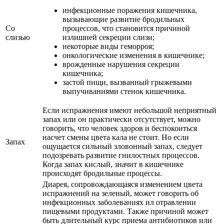
инфекционные поражения кишечника,
вызывающие развитие бродильных
Со
процессов, что становится причиной
слизью
излишней секреции слизи;
некоторые виды геморроя;
онкологические изменения в кишечнике;
врожденные нарушения секреции
кишечника;
застой пищи, вызванный грыжевыми
выпучиваниями стенок кишечника.
Если испражнения имеют небольшой неприятный
запах или он практически отсутствует, можно
говорить, что человек здоров и беспокоиться
насчет смены цвета кала не стоит. Но если
Запах
ощущается сильный зловонный запах, следует
подозревать развитие гнилостных процессов.
Когда запах кислый, значит в кишечнике
происходят бродильные процессы.
Диарея, сопровождающаяся изменением цвета
испражнений на зеленый, может говорить об
инфекционных заболеваниях ил отравлении
пищевыми продуктами. Также причиной может
быть длительный курс приема антибиотиков или