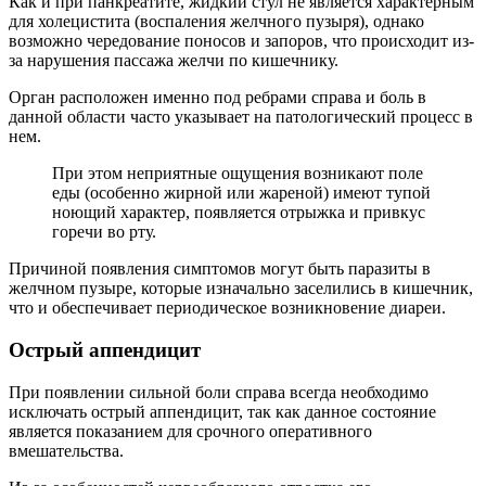
Как и при панкреатите, жидкий стул не является характерным
для холецистита (воспаления желчного пузыря), однако
возможно чередование поносов и запоров, что происходит из-
за нарушения пассажа желчи по кишечнику.
Орган расположен именно под ребрами справа и боль в
данной области часто указывает на патологический процесс в
нем.
При этом неприятные ощущения возникают поле
еды (особенно жирной или жареной) имеют тупой
ноющий характер, появляется отрыжка и привкус
горечи во рту.
Причиной появления симптомов могут быть паразиты в
желчном пузыре, которые изначально заселились в кишечник,
что и обеспечивает периодическое возникновение диареи.
Острый аппендицит
При появлении сильной боли справа всегда необходимо
исключать острый аппендицит, так как данное состояние
является показанием для срочного оперативного
вмешательства.