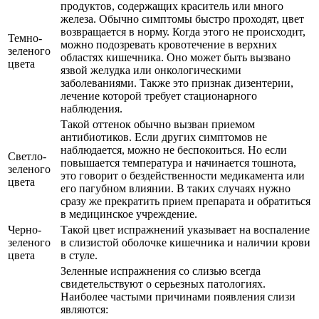
продуктов, содержащих краситель или много
железа. Обычно симптомы быстро проходят, цвет
возвращается в норму. Когда этого не происходит,
Темно-
можно подозревать кровотечение в верхних
зеленого
областях кишечника. Оно может быть вызвано
цвета
язвой желудка или онкологическими
заболеваниями. Также это признак дизентерии,
лечение которой требует стационарного
наблюдения.
Такой оттенок обычно вызван приемом
антибиотиков. Если других симптомов не
наблюдается, можно не беспокоиться. Но если
Светло-
повышается температура и начинается тошнота,
зеленого
это говорит о бездейственности медикамента или
цвета
его пагубном влиянии. В таких случаях нужно
сразу же прекратить прием препарата и обратиться
в медицинское учреждение.
Черно-
Такой цвет испражнений указывает на воспаление
зеленого
в слизистой оболочке кишечника и наличии крови
цвета
в стуле.
Зеленные испражнения со слизью всегда
свидетельствуют о серьезных патологиях.
Наиболее частыми причинами появления слизи
являются: