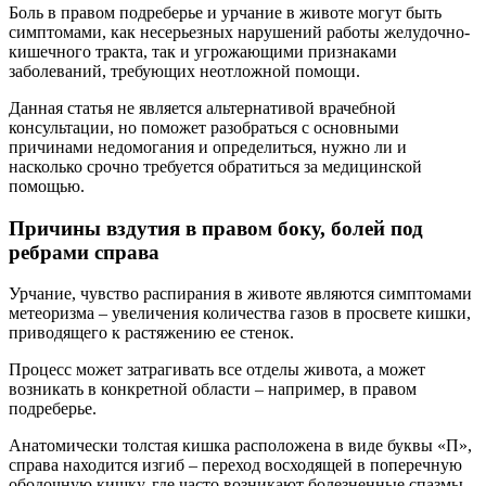
Боль в правом подреберье и урчание в животе могут быть
симптомами, как несерьезных нарушений работы желудочно-
кишечного тракта, так и угрожающими признаками
заболеваний, требующих неотложной помощи.
Данная статья не является альтернативой врачебной
консультации, но поможет разобраться с основными
причинами недомогания и определиться, нужно ли и
насколько срочно требуется обратиться за медицинской
помощью.
Причины вздутия в правом боку, болей под
ребрами справа
Урчание, чувство распирания в животе являются симптомами
метеоризма – увеличения количества газов в просвете кишки,
приводящего к растяжению ее стенок.
Процесс может затрагивать все отделы живота, а может
возникать в конкретной области – например, в правом
подреберье.
Анатомически толстая кишка расположена в виде буквы «П»,
справа находится изгиб – переход восходящей в поперечную
ободочную кишку, где часто возникают болезненные спазмы.