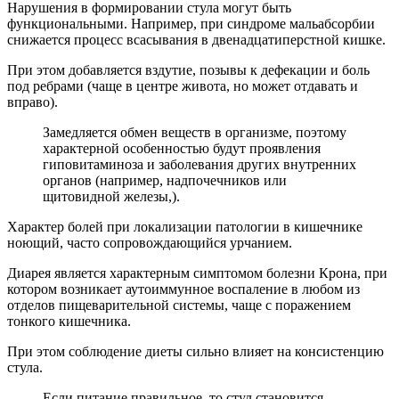
Нарушения в формировании стула могут быть
функциональными. Например, при синдроме мальабсорбии
снижается процесс всасывания в двенадцатиперстной кишке.
При этом добавляется вздутие, позывы к дефекации и боль
под ребрами (чаще в центре живота, но может отдавать и
вправо).
Замедляется обмен веществ в организме, поэтому
характерной особенностью будут проявления
гиповитаминоза и заболевания других внутренних
органов (например, надпочечников или
щитовидной железы,).
Характер болей при локализации патологии в кишечнике
ноющий, часто сопровождающийся урчанием.
Диарея является характерным симптомом болезни Крона, при
котором возникает аутоиммунное воспаление в любом из
отделов пищеварительной системы, чаще с поражением
тонкого кишечника.
При этом соблюдение диеты сильно влияет на консистенцию
стула.
Если питание правильное, то стул становится