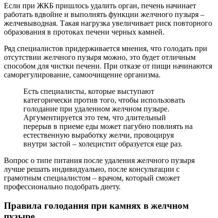
Если при ЖКБ пришлось удалить орган, печень начинает
работать вдвойне и выполнять функции желчного пузыря –
желчевыводная. Такая нагрузка увеличивает риск повторного
образования в протоках печени черных камней.
Ряд специалистов придерживается мнения, что голодать при
отсутствии желчного пузыря можно, это будет отличным
способом для чистки печени. При отказе от пищи начинаются
саморегулирование, самоочищение организма.
Есть специалисты, которые выступают
категорически против того, чтобы использовать
голодание при удаленном желчном пузыре.
Аргументируется это тем, что длительный
перерыв в приеме еды может пагубно повлиять на
естественную выработку желчи, провоцируя
внутри застой – холецистит образуется еще раз.
Вопрос о типе питания после удаления желчного пузыря
лучше решать индивидуально, после консультации с
грамотным специалистом – врачом, который сможет
профессионально подобрать диету.
Правила голодания при камнях в желчном
пузыре