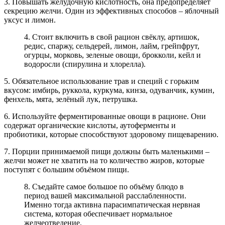
3. Повышать желудочную кислотность, она предопределяет
секрецию желчи. Один из эффективных способов – яблочный
уксус и лимон.
4. Стоит включить в свой рацион свёклу, артишок,
редис, спаржу, сельдерей, лимон, лайм, грейпфрут,
огурцы, морковь, зеленые овощи, брокколи, кейл и
водоросли (спирулина и хлорелла).
5. Обязательное использование трав и специй с горьким
вкусом: имбирь, руккола, куркума, кинза, одуванчик, кумин,
фенхель, мята, зелёный лук, петрушка.
6. Используйте ферментированные овощи в рационе. Они
содержат органические кислоты, аутоферменты и
пробиотики, которые способствуют здоровому пищеварению.
7. Порции принимаемой пищи должны быть маленькими –
желчи может не хватить на то количество жиров, которые
поступят с большим объёмом пищи.
8. Съедайте самое большое по объёму блюдо в
период вашей максимальной расслабленности.
Именно тогда активна парасимпатическая нервная
система, которая обеспечивает нормальное
желчеотведение.