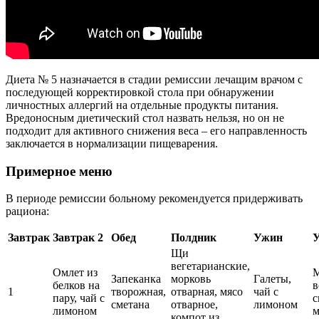
Диета № 5 назначается в стадии ремиссии лечащим врачом с
последующей корректировкой стола при обнаружении
личностных аллергий на отдельные продукты питания.
Вредоносным диетический стол назвать нельзя, но он не
подходит для активного снижения веса – его направленность
заключается в нормализации пищеварения.
Примерное меню
В периоде ремиссии больному рекомендуется придерживать
рациона:
Завтрак
Завтрак 2
Обед
Полдник
Ужин
У
Щи
вегетарианские,
Омлет из
М
Запеканка
морковь
Галеты,
белков на
в
1
творожная,
отварная, мясо
чай с
пару, чай с
с
сметана
отварное,
лимоном
лимоном
м
компот из