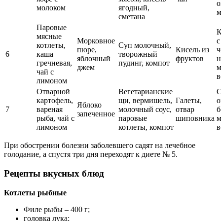
о
молоком
ягодный,
м
сметана
Паровые
К
мясные
Морковное
с
котлеты,
Суп молочный,
пюре,
Кисель из
ч
6
каша
творожный
яблочный
фруктов
н
гречневая,
пудинг, компот
джем
м
чай с
в
лимоном
Отварной
Вегетарианские
С
картофель,
щи, вермишель,
Галеты,
о
Яблоко
7
вареная
молочный соус,
отвар
б
запеченное
рыба, чай с
паровые
шиповника
м
лимоном
котлеты, компот
в
При обострении болезни заболевшего садят на лечебное
голодание, а спустя три дня переходят к диете № 5.
Рецепты вкусных блюд
Котлеты рыбные
Филе рыбы – 400 г;
головка лука;