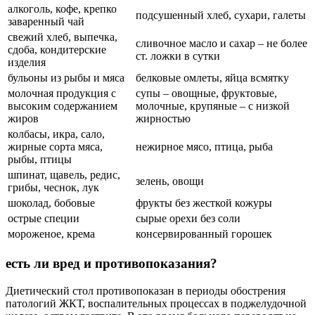
алкоголь, кофе, крепко
подсушенный хлеб, сухари, галеты
заваренный чай
свежий хлеб, выпечка,
сливочное масло и сахар – не более
сдоба, кондитерские
ст. ложки в сутки
изделия
бульоны из рыбы и мяса
белковые омлеты, яйца всмятку
молочная продукция с
супы – овощные, фруктовые,
высоким содержанием
молочные, крупяные – с низкой
жиров
жирностью
колбасы, икра, сало,
жирные сорта мяса,
нежирное мясо, птица, рыба
рыбы, птицы
шпинат, щавель, редис,
зелень, овощи
грибы, чеснок, лук
шоколад, бобовые
фрукты без жесткой кожуры
острые специи
сырые орехи без соли
мороженое, крема
консервированный горошек
есть ли вред и противопоказания?
Диетический стол противопоказан в периоды обострения
патологий ЖКТ, воспалительных процессах в поджелудочной