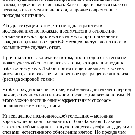
взгляд, переживает свой закат. Зато на арене бьются палео и
веганы, кето и медитерианская, и прочие современные
подходы к питанию.
Абсурд ситуации в том, что ни одна стратегия в
исследованиях не показала преимуществ в отношении
снижения веса. Сброс веса имел место при применении
каждого подхода, но через 6-8 месяцев наступало плато и, в
большинстве случаев, откат.
Причина этого заключается в том, что ни одна стратегия не
может учесть абсолютно все факторы, которые приводят к
избыточному весу. Любой приём пищи повышает уровень
инсулина, а это означает мгновенное прекращение липолиза
(распада жировой ткани).
Чтобы похудеть за счёт жиров, необходим длительный период
нахождения инсулина в нижнем пределе диапазона нормы. И
этого можно достичь одним эффективным способом –
периодическим голоданием.
Интервальное (периодическое) голодание – методика
коротких периодов голодания от 16 до 42 часов. Главный
эффект такой методики – запуск процесса аутофагии, другими
словами, естественного обновления клеток. Но прежде чем