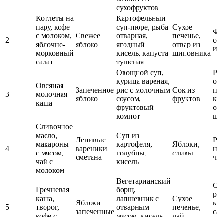
сухофруктов
Котлеты на
Картофельный
пару, кофе
суп-пюре, рыба
Сухое
Ф
с молоком,
Свежее
отварная,
печенье,
2
с
яблочно-
яблоко
ягодный
отвар из
и
морковный
кисель, капуста
шиповника
салат
тушеная
Овощной суп,
Р
курица вареная,
о
Овсяная
Запеченное
рис с молочным
Сок из
п
3
молочная
яблоко
соусом,
фруктов
к
каша
фруктовый
о
компот
ш
Сливочное
масло,
Суп из
Ленивые
Р
макароны
картофеля,
Яблоки,
4
вареники,
н
с мясом,
голубцы,
сливы
сметана
ч
чай с
кисель
молоком
Вегетарианский
О
Гречневая
борщ,
р
каша,
лапшевник с
Сухое
Яблоки
к
5
творог,
отварным
печенье,
запеченные
с
кофе с
мясом, кисель
чай