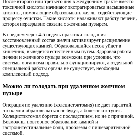
После второго или третьего дня в желудочном тракте вместо
токсичной кислоты начинают экстрагироваться насыщенные
кислоты, помогающие образовывать желчь, содействующие
процессу очистки. Такие кислоты налаживают работу печени,
которая неразрывно связана с желчным пузырем.
В среднем через 4-5 недель практики голодания
восстановленный состав желчи активизирует расщепление
существующих камней. Образовавшийся песок уйдет в
кишечник, выведется естественным путем. Здоровая работа
печени и желчного пузыря возможна при условии, что
системы организма правильно функционируют, а отдельной
специальной работы органа не существует, необходим
комплексный подход.
Можно ли голодать при удаленном желчном
пузыре
Операция по удалению (холецистэктомия) не дает гарантий,
что камни образовываться не будут, а болезнь отступит.
Холецистэктомия борется с последствием, но не с причиной.
Возможны повторное образование камней и
гастроинтестинальные боли, проблемы с пищеварительной
системой.