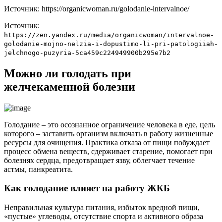
Источник: https://organicwoman.ru/golodanie-intervalnoe/
Источник:
https://zen.yandex.ru/media/organicwoman/intervalnoe-
golodanie-mojno-nelzia-i-dopustimo-li-pri-patologiiah-
jelchnogo-puzyria-5ca459c224949900b295e7b2
Можно ли голодать при
желчекаменной болезни
Голодание – это осознанное ограничение человека в еде, цель
которого – заставить организм включать в работу жизненные
ресурсы для очищения. Практика отказа от пищи побуждает
процесс обмена веществ, сдерживает старение, помогает при
болезнях сердца, предотвращает язву, облегчает течение
астмы, панкреатита.
Как голодание влияет на работу ЖКБ
Неправильная культура питания, избыток вредной пищи,
«пустые» углеводы, отсутствие спорта и активного образа