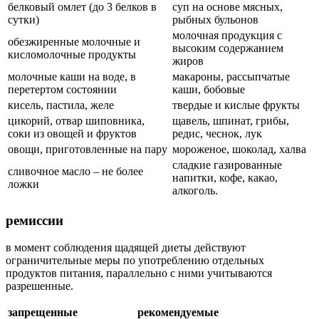
белковый омлет (до 3 белков в
суп на основе мясных,
сутки)
рыбных бульонов
молочная продукция с
обезжиренные молочные и
высоким содержанием
кисломолочные продукты
жиров
молочные каши на воде, в
макароны, рассыпчатые
перетертом состоянии
каши, бобовые
кисель, пастила, желе
твердые и кислые фрукты
цикорий, отвар шиповника,
щавель, шпинат, грибы,
соки из овощей и фруктов
редис, чеснок, лук
овощи, приготовленные на пару
мороженое, шоколад, халва
сладкие газированные
сливочное масло – не более
напитки, кофе, какао,
ложки
алкоголь.
ремиссии
в момент соблюдения щадящей диеты действуют
ограничительные меры по употреблению отдельных
продуктов питания, параллельно с ними учитываются
разрешенные.
запрещенные
рекомендуемые