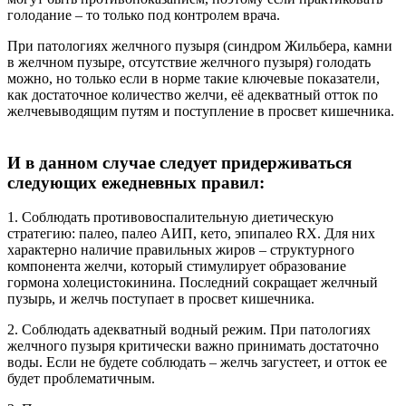
голодание – то только под контролем врача.
При патологиях желчного пузыря (синдром Жильбера, камни
в желчном пузыре, отсутствие желчного пузыря) голодать
можно, но только если в норме такие ключевые показатели,
как достаточное количество желчи, её адекватный отток по
желчевыводящим путям и поступление в просвет кишечника.
И в данном случае следует придерживаться
следующих ежедневных правил:
1. Соблюдать противовоспалительную диетическую
стратегию: палео, палео АИП, кето, эпипалео RX. Для них
характерно наличие правильных жиров – структурного
компонента желчи, который стимулирует образование
гормона холецистокинина. Последний сокращает желчный
пузырь, и желчь поступает в просвет кишечника.
2. Соблюдать адекватный водный режим. При патологиях
желчного пузыря критически важно принимать достаточно
воды. Если не будете соблюдать – желчь загустеет, и отток ее
будет проблематичным.