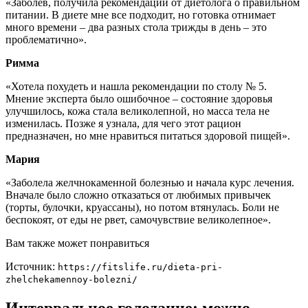
«Заболев, получила рекомендации от диетолога о правильном
питании. В диете мне все подходит, но готовка отнимает
много времени – два разных стола трижды в день – это
проблематично».
Римма
«Хотела похудеть и нашла рекомендации по столу № 5.
Мнение эксперта было ошибочное – состояние здоровья
улучшилось, кожа стала великолепной, но масса тела не
изменилась. Позже я узнала, для чего этот рацион
предназначен, но мне нравиться питаться здоровой пищей».
Мария
«Заболела желчнокаменной болезнью и начала курс лечения.
Вначале было сложно отказаться от любимых привычек
(торты, булочки, круассаны), но потом втянулась. Боли не
беспокоят, от еды не рвет, самочувствие великолепное».
Вам также может понравиться
Источник:
https://fitslife.ru/dieta-pri-
zhelchekamennoy-bolezni/
Интервальное голодание: можно,