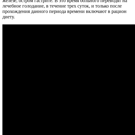
железе, остром гастрите. В это время больного переводят на
лечебное голодание, в течение трех суток, и только после
прохождения данного периода времени включают в рацион
диету.