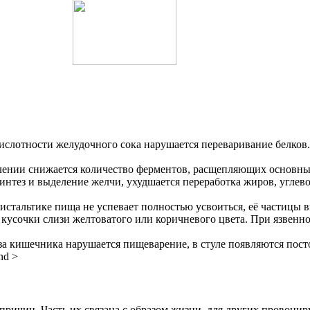
ислотности желудочного сока нарушается переваривание белков
лении снижается количество ферментов, расщепляющих основн
нтез и выделение желчи, ухудшается переработка жиров, углев
стальтике пища не успевает полностью усвоиться, её частицы в
 кусочки слизи желтоватого или коричневого цвета. При язвенн
а кишечника нарушается пищеварение, в стуле появляются пост
nd >
 причин. Часть их связана с образом жизни, для других провоци