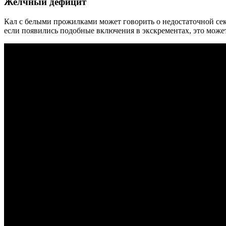
Желчный дефицит
Кал с белыми прожилками может говорить о недостаточной сек
если появились подобные включения в экскрементах, это может