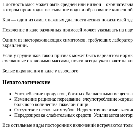
Плотность масс может быть средней или низкой – окончательн
котором происходит всасывание воды и образование кишечной
Кал — один из самых важных диагностических показателей зд
Появление в кале различных примесей может указывать на на
Одним из настораживающих симптомов, требующих лабораторно
вкраплений.
Если у грудничков такой признак может быть вариантом нормы 
смешанные с каловыми массами, почти всегда указывают на к
Белые вкрапления в кале у взрослого
Непатологические
Употребление продуктов, богатых балластными веществам
Изменение рациона: переедание, злоупотребление жирн
большого количества тяжёлой пищи.
Отсутствие нескольких зубов. Недостаточное измельчен
Передозировка слабительных средств. Усиливается мотор
Все остальные виды посторонних включений встречаются толь