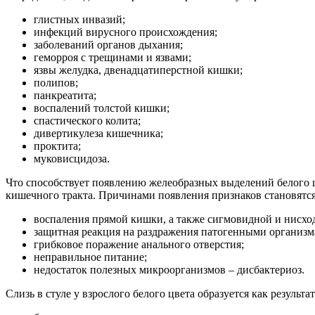
глистных инвазий;
инфекций вирусного происхождения;
заболеваний органов дыхания;
геморроя с трещинами и язвами;
язвы желудка, двенадцатиперстной кишки;
полипов;
панкреатита;
воспалений толстой кишки;
спастического колита;
дивертикулеза кишечника;
проктита;
муковисцидоза.
Что способствует появлению желеобразных выделений белого ц
кишечного тракта. Причинами появления признаков становятся
воспаления прямой кишки, а также сигмовидной и нисхо
защитная реакция на раздражения патогенными организм
грибковое поражение анального отверстия;
неправильное питание;
недостаток полезных микроорганизмов – дисбактериоз.
Слизь в стуле у взрослого белого цвета образуется как результат