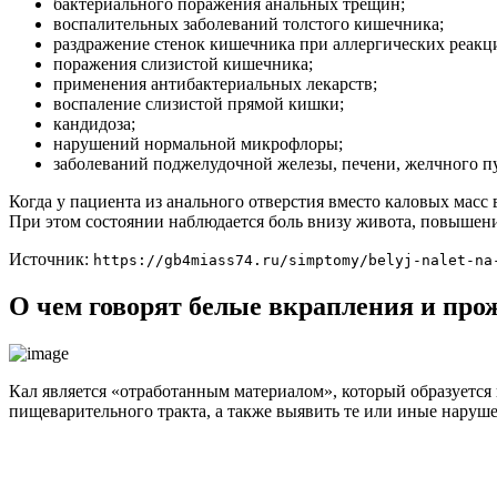
бактериального поражения анальных трещин;
воспалительных заболеваний толстого кишечника;
раздражение стенок кишечника при аллергических реакци
поражения слизистой кишечника;
применения антибактериальных лекарств;
воспаление слизистой прямой кишки;
кандидоза;
нарушений нормальной микрофлоры;
заболеваний поджелудочной железы, печени, желчного п
Когда у пациента из анального отверстия вместо каловых масс 
При этом состоянии наблюдается боль внизу живота, повышен
Источник:
https://gb4miass74.ru/simptomy/belyj-nalet-na
О чем говорят белые вкрапления и про
Кал является «отработанным материалом», который образуется 
пищеварительного тракта, а также выявить те или иные наруше