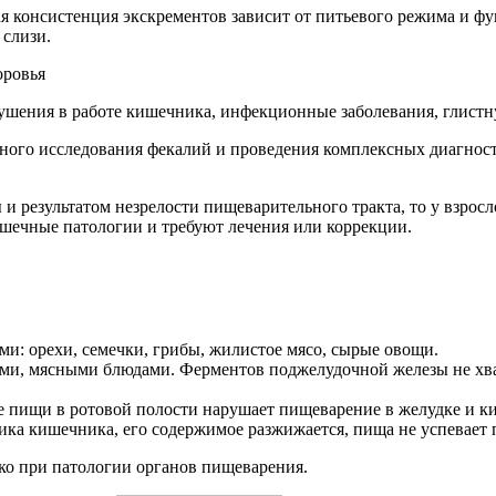
ая консистенция экскрементов зависит от питьевого режима и ф
 слизи.
оровья
рушения в работе кишечника, инфекционные заболевания, глист
го исследования фекалий и проведения комплексных диагности
и результатом незрелости пищеварительного тракта, то у взросл
ишечные патологии и требуют лечения или коррекции.
и: орехи, семечки, грибы, жилистое мясо, сырые овощи.
ыми, мясными блюдами. Ферментов поджелудочной железы не хва
ие пищи в ротовой полости нарушает пищеварение в желудке и к
ика кишечника, его содержимое разжижается, пища не успевает 
ко при патологии органов пищеварения.