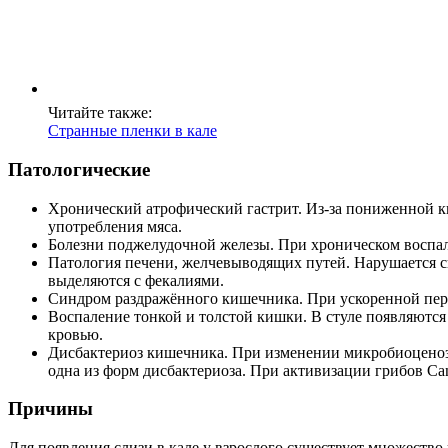
Читайте также:
Странные пленки в кале
Патологические
Хронический атрофический гастрит. Из-за пониженной к
употребления мяса.
Болезни поджелудочной железы. При хроническом воспа
Патология печени, желчевыводящих путей. Нарушается си
выделяются с фекалиями.
Синдром раздражённого кишечника. При ускоренной пери
Воспаление тонкой и толстой кишки. В стуле появляются
кровью.
Дисбактериоз кишечника. При изменении микробиоценоз
одна из форм дисбактериоза. При активизации грибов Ca
Причины
Для появления слизи в кале у взрослого существует множество