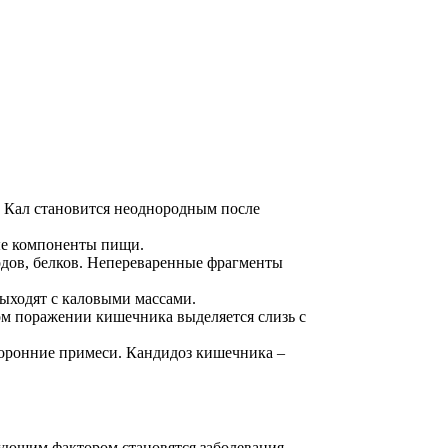
. Кал становится неоднородным после
ые компоненты пищи.
одов, белков. Непереваренные фрагменты
ыходят с каловыми массами.
ом поражении кишечника выделяется слизь с
оронние примеси. Кандидоз кишечника –
рующим фактором становятся заболевания.