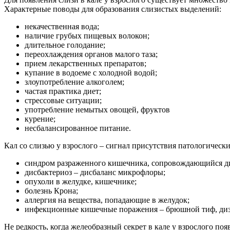
Характерные поводы для образования слизистых выделений:
некачественная вода;
наличие грубых пищевых волокон;
длительное голодание;
переохлаждения органов малого таза;
прием лекарственных препаратов;
купание в водоеме с холодной водой;
злоупотребление алкоголем;
частая практика диет;
стрессовые ситуации;
употребление немытых овощей, фруктов
курение;
несбалансированное питание.
Кал со слизью у взрослого – сигнал присутствия патологичес
синдром разраженного кишечника, сопровождающийся диа
дисбактериоз – дисбаланс микрофлоры;
опухоли в желудке, кишечнике;
болезнь Крона;
аллергия на вещества, попадающие в желудок;
инфекционные кишечные поражения – брюшной тиф, дизен
Не редкость, когда желеобразный секрет в кале у взрослого появ