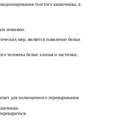
ункционирования толстого кишечника, в
ную инвазию.
ческих мер, является появление белых
ого человека белые хлопья и частички,
тает для полноценного переваривания
ишечнике.
перевариться.