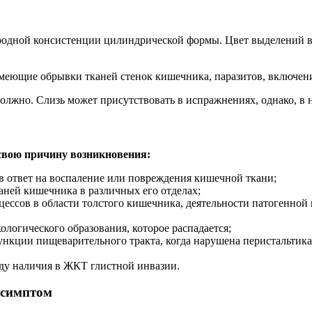
ородной консистенции цилиндрической формы. Цвет выделений в
еющие обрывки тканей стенок кишечника, паразитов, включения
олжно. Слизь может присутствовать в испражнениях, однако, в 
свою причину возникновения:
 ответ на воспаление или повреждения кишечной ткани;
ней кишечника в различных его отделах;
ессов в области толстого кишечника, деятельности патогенной 
логического образования, которое распадается;
ункции пищеварительного тракта, когда нарушена перистальтик
иду наличия в ЖКТ глистной инвазии.
 симптом