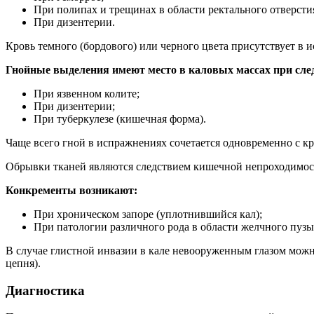
При полипах и трещинах в области ректального отверсти
При дизентерии.
Кровь темного (бордового) или черного цвета присутствует в 
Гнойные выделения имеют место в каловых массах при сле
При язвенном колите;
При дизентерии;
При туберкулезе (кишечная форма).
Чаще всего гной в испражнениях сочетается одновременно с к
Обрывки тканей являются следствием кишечной непроходимост
Конкременты возникают:
При хроническом запоре (уплотнившийся кал);
При патологии различного рода в области желчного пузы
В случае глистной инвазии в кале невооруженным глазом можно
цепня).
Диагностика