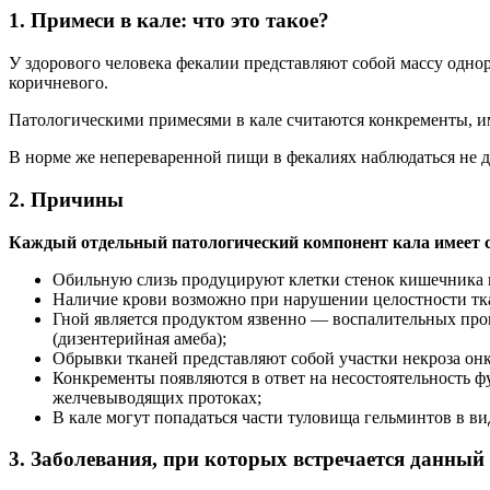
1. Примеси в кале: что это такое?
У здорового человека фекалии представляют собой массу одн
коричневого.
Патологическими примесями в кале считаются конкременты, им
В норме же непереваренной пищи в фекалиях наблюдаться не д
2. Причины
Каждый отдельный патологический компонент кала имеет 
Обильную слизь продуцируют клетки стенок кишечника в
Наличие крови возможно при нарушении целостности тка
Гной является продуктом язвенно — воспалительных проц
(дизентерийная амеба);
Обрывки тканей представляют собой участки некроза онко
Конкременты появляются в ответ на несостоятельность ф
желчевыводящих протоках;
В кале могут попадаться части туловища гельминтов в в
3. Заболевания, при которых встречается данный