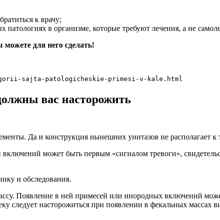
ратиться к врачу;
х патологиях в организме, которые требуют лечения, а не самол
 можете для него сделать!
gorii-sajta-patologicheskie-primesi-v-kale.html
 должны вас насторожить
ременты. Да и конструкция нынешних унитазов не располагает к
и включений может быть первым «сигналом тревоги», свидетел
нику и обследования.
ассу. Появление в ней примесей или инородных включений може
еку следует насторожиться при появлении в фекальных массах 