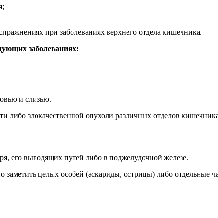
я;
испражнениях при заболеваниях верхнего отдела кишечника.
дующих заболеваниях:
ровью и слизью.
и либо злокачественной опухоли различных отделов кишечника
ря, его выводящих путей либо в поджелудочной железе.
 заметить целых особей (аскариды, острицы) либо отдельные ча