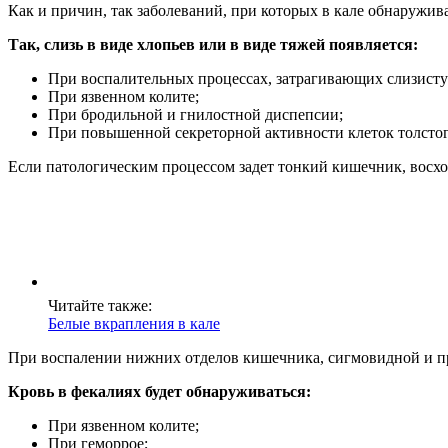
Как и причин, так заболеваний, при которых в кале обнаружи
Так, слизь в виде хлопьев или в виде тяжей появляется:
При воспалительных процессах, затрагивающих слизист
При язвенном колите;
При бродильной и гнилостной диспепсии;
При повышенной секреторной активности клеток толсто
Если патологическим процессом задет тонкий кишечник, восход
Читайте также:
Белые вкрапления в кале
При воспалении нижних отделов кишечника, сигмовидной и пр
Кровь в фекалиях будет обнаруживаться:
При язвенном колите;
При геморрое;