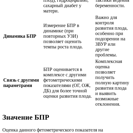
плод), гидроцефалию,
тактики ведения
сахарный диабет у
беременности.
матери.
Важно для
контроля
Измерение БПР в
развития плода,
динамике (при
особенно при
Динамика БПР
повторных УЗИ)
подозрении на
позволяет оценить
ЗВУР или
темпы роста плода.
другие
проблемы.
Комплексная
оценка
БПР оценивается в
позволяет
комплексе с другими
получить
Связь с другими
фетометрическими
полную картину
параметрами
показателями (ОГ, ОЖ,
развития плода
ДБ) для более точной
и выявить
оценки развития плода.
возможные
отклонения.
Значение БПР
Оценка данного фетометрического показателя на