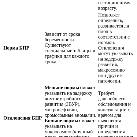
гестационному
возрасту.
Позволяет
определить,
развивается ли
плод в
Зависит от срока
соответствии с
беременности.
нормой.
Существуют
Норма БПР
Отклонения
специальные таблицы и
могут указывать
графики для каждого
на задержку
срока.
развития,
макросомию
или другие
патологии.
Меньше нормы:
может
указывать на задержку
Требует
внутриутробного
дальнейшего
развития (ЗВУР),
обследования и
микроцефалию,
консультации с
хромосомные аномалии.
врачом для
Отклонения БПР
Больше нормы:
может
выяснения
указывать на
причин и
макросомию (крупный
определения