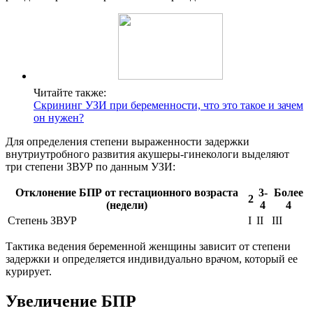
Читайте также:
Скрининг УЗИ при беременности, что это такое и зачем
он нужен?
Для определения степени выраженности задержки
внутриутробного развития акушеры-гинекологи выделяют
три степени ЗВУР по данным УЗИ:
Отклонение БПР от гестационного возраста
3-
Более
2
(недели)
4
4
Степень ЗВУР
I
II
III
Тактика ведения беременной женщины зависит от степени
задержки и определяется индивидуально врачом, который ее
курирует.
Увеличение БПР