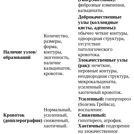
фиброзные изменения,
кальцинаты.
Доброкачественные
узлы (коллоидные
кисты, аденомы):
обычно четкие контуры,
Количество,
однородная структура,
размеры,
отсутствие
форма,
патологического
Наличие узлов/
контуры,
кровотока.
образований
эхогенность,
Злокачественные узлы
наличие
(рак):
нечеткие,
кальцинатов,
неровные контуры,
кровоток.
неоднородная структура,
микрокальцинаты,
усиленный или
хаотичный кровоток.
Усиленный:
гипертиреоз
(болезнь Грейвса),
Нормальный,
воспаление.
Кровоток
усиленный,
Сниженный:
(допплерография)
сниженный,
гипотиреоз, атрофия.
хаотичный.
Хаотичный:
подозрение
на злокачественное