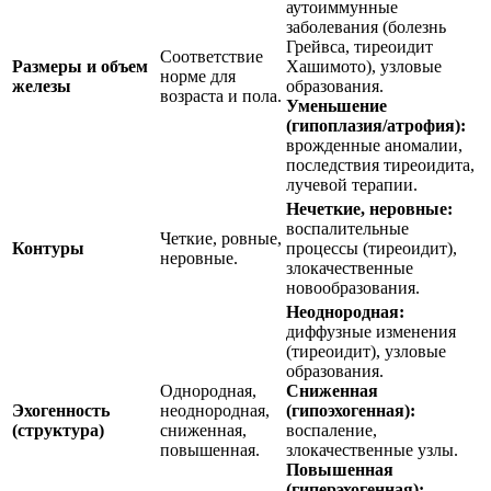
аутоиммунные
заболевания (болезнь
Грейвса, тиреоидит
Соответствие
Размеры и объем
Хашимото), узловые
норме для
железы
образования.
возраста и пола.
Уменьшение
(гипоплазия/атрофия):
врожденные аномалии,
последствия тиреоидита,
лучевой терапии.
Нечеткие, неровные:
воспалительные
Четкие, ровные,
Контуры
процессы (тиреоидит),
неровные.
злокачественные
новообразования.
Неоднородная:
диффузные изменения
(тиреоидит), узловые
образования.
Однородная,
Сниженная
Эхогенность
неоднородная,
(гипоэхогенная):
(структура)
сниженная,
воспаление,
повышенная.
злокачественные узлы.
Повышенная
(гиперэхогенная):