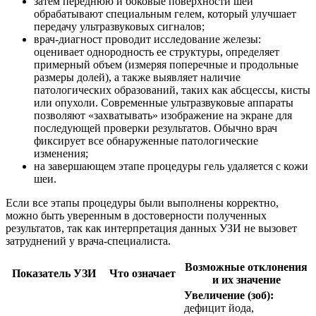
затем переднюю и боковые поверхности шеи
обрабатывают специальным гелем, который улучшает
передачу ультразвуковых сигналов;
врач-диагност проводит исследование железы:
оценивает однородность ее структуры, определяет
примерный объем (измеряя поперечные и продольные
размеры долей), а также выявляет наличие
патологических образований, таких как абсцессы, кисты
или опухоли. Современные ультразвуковые аппараты
позволяют «захватывать» изображение на экране для
последующей проверки результатов. Обычно врач
фиксирует все обнаруженные патологические
изменения;
на завершающем этапе процедуры гель удаляется с кожи
шеи.
Если все этапы процедуры были выполнены корректно,
можно быть уверенным в достоверности полученных
результатов, так как интерпретация данных УЗИ не вызовет
затруднений у врача-специалиста.
Возможные отклонения
Показатель УЗИ
Что означает
и их значение
Увеличение (зоб):
дефицит йода,