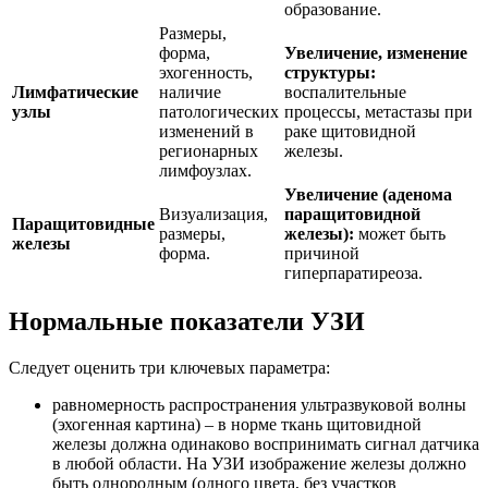
образование.
Размеры,
форма,
Увеличение, изменение
эхогенность,
структуры:
Лимфатические
наличие
воспалительные
узлы
патологических
процессы, метастазы при
изменений в
раке щитовидной
регионарных
железы.
лимфоузлах.
Увеличение (аденома
Визуализация,
паращитовидной
Паращитовидные
размеры,
железы):
может быть
железы
форма.
причиной
гиперпаратиреоза.
Нормальные показатели УЗИ
Следует оценить три ключевых параметра:
равномерность распространения ультразвуковой волны
(эхогенная картина) – в норме ткань щитовидной
железы должна одинаково воспринимать сигнал датчика
в любой области. На УЗИ изображение железы должно
быть однородным (одного цвета, без участков