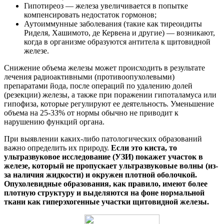
Гипотиреоз — железа увеличивается в попытке
компенсировать недостаток гормонов;
Аутоиммунные заболевания (такие как тиреоидиты
Риделя, Хашимото, де Кервена и другие) — возникают,
когда в организме образуются антитела к щитовидной
железе.
Снижение объема железы может происходить в результате
лечения радиоактивными (противоопухолевыми)
препаратами йода, после операций по удалению долей
(резекции) железы, а также при поражении гипоталамуса или
гипофиза, которые регулируют ее деятельность. Уменьшение
объема на 25-33% от нормы обычно не приводит к
нарушению функций органа.
При выявлении каких-либо патологических образований
важно определить их природу.
Если это киста, то
ультразвуковое исследование (УЗИ) покажет участок в
железе, который не пропускает ультразвуковые волны (из-
за наличия жидкости) и окружен плотной оболочкой.
Опухолевидные образования, как правило, имеют более
плотную структуру и выделяются на фоне нормальной
ткани как гиперэхогенные участки щитовидной железы.