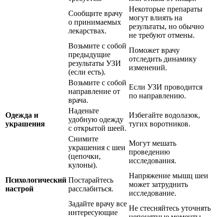
Некоторые препараты
Сообщите врачу
могут влиять на
о принимаемых
результаты, но обычно
лекарствах.
не требуют отмены.
Возьмите с собой
Поможет врачу
предыдущие
отследить динамику
результаты УЗИ
изменений.
(если есть).
Возьмите с собой
Если УЗИ проводится
направление от
по направлению.
врача.
Наденьте
Одежда и
Избегайте водолазок,
удобную одежду
украшения
тугих воротников.
с открытой шеей.
Снимите
Могут мешать
украшения с шеи
проведению
(цепочки,
исследования.
кулоны).
Напряжение мышц шеи
Психологический
Постарайтесь
может затруднить
настрой
расслабиться.
исследование.
Задайте врачу все
Не стесняйтесь уточнять
интересующие
непонятные моменты.