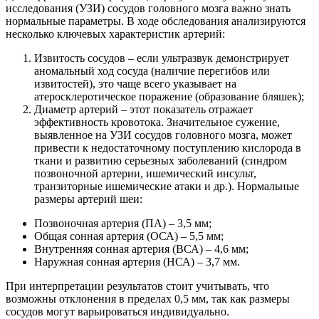
исследования (УЗИ) сосудов головного мозга важно знать
нормальные параметры. В ходе обследования анализируются
несколько ключевых характеристик артерий:
Извитость сосудов – если ультразвук демонстрирует
аномальный ход сосуда (наличие перегибов или
извитостей), это чаще всего указывает на
атеросклеротическое поражение (образование бляшек);
Диаметр артерий – этот показатель отражает
эффективность кровотока. Значительное сужение,
выявленное на УЗИ сосудов головного мозга, может
привести к недостаточному поступлению кислорода в
ткани и развитию серьезных заболеваний (синдром
позвоночной артерии, ишемический инсульт,
транзиторные ишемические атаки и др.). Нормальные
размеры артерий шеи:
Позвоночная артерия (ПА) – 3,5 мм;
Общая сонная артерия (ОСА) – 5,5 мм;
Внутренняя сонная артерия (ВСА) – 4,6 мм;
Наружная сонная артерия (НСА) – 3,7 мм.
При интерпретации результатов стоит учитывать, что
возможны отклонения в пределах 0,5 мм, так как размеры
сосудов могут варьироваться индивидуально.