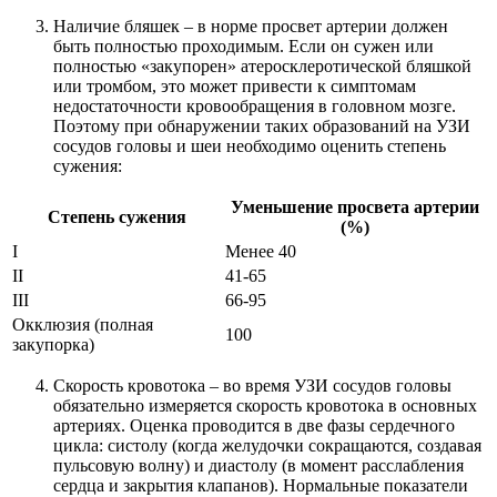
Наличие бляшек – в норме просвет артерии должен
быть полностью проходимым. Если он сужен или
полностью «закупорен» атеросклеротической бляшкой
или тромбом, это может привести к симптомам
недостаточности кровообращения в головном мозге.
Поэтому при обнаружении таких образований на УЗИ
сосудов головы и шеи необходимо оценить степень
сужения:
Уменьшение просвета артерии
Степень сужения
(%)
I
Менее 40
II
41-65
III
66-95
Окклюзия (полная
100
закупорка)
Скорость кровотока – во время УЗИ сосудов головы
обязательно измеряется скорость кровотока в основных
артериях. Оценка проводится в две фазы сердечного
цикла: систолу (когда желудочки сокращаются, создавая
пульсовую волну) и диастолу (в момент расслабления
сердца и закрытия клапанов). Нормальные показатели