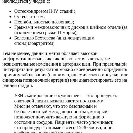
наблюдаться у людей с:
Остеохондрозом II-IV стадий;
Остеофитозом;
Нестабильностью позвонков;
Грыжами межпозвоночных дисков в шейном отделе (за
исключением грыжи Шморля);
Болезнью Бехтерева (анкилозирующим
спондилоартритом).
Тем не менее, данный метод обладает высокой
информативностью, так как позволяет выявить даже
незначительные изменения в артериях шеи. При правильной
интерпретации результатов можно своевременно определить
причину заболевания (например, ишемического инсульта или
синдрома позвоночной артерии) или диагностировать его на
ранней стадии.
УЗИ сканирование сосудов шеи — это процедура,
о которой люди высказываются по-разному.
Многие отмечают, что это безопасный и
безболезненный метод диагностики, который
позволяет получить важную информацию о
состоянии сосудов. Пациенты часто упоминают,
что процедура занимает всего 15-30 минут, и не
требует специальной подготовки.