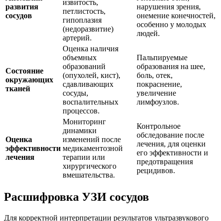
извитость,
развития
нарушения зрения,
петлистость,
сосудов
онемение конечностей,
гипоплазия
особенно у молодых
(недоразвитие)
людей.
артерий.
Оценка наличия
объемных
Пальпируемые
образований
образования на шее,
Состояние
(опухолей, кист),
боль, отек,
окружающих
сдавливающих
покраснение,
тканей
сосуды,
увеличение
воспалительных
лимфоузлов.
процессов.
Мониторинг
Контрольное
динамики
обследование после
Оценка
изменений после
лечения, для оценки
эффективности
медикаментозной
его эффективности и
лечения
терапии или
предотвращения
хирургического
рецидивов.
вмешательства.
Расшифровка УЗИ сосудов
Для корректной интерпретации результатов ультразвукового