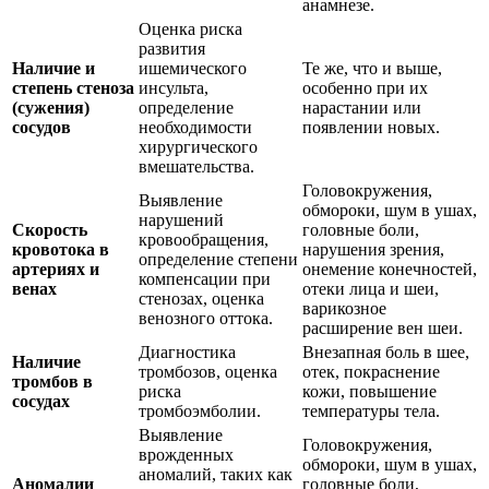
анамнезе.
Оценка риска
развития
Наличие и
ишемического
Те же, что и выше,
степень стеноза
инсульта,
особенно при их
(сужения)
определение
нарастании или
сосудов
необходимости
появлении новых.
хирургического
вмешательства.
Головокружения,
Выявление
обмороки, шум в ушах,
нарушений
Скорость
головные боли,
кровообращения,
кровотока в
нарушения зрения,
определение степени
артериях и
онемение конечностей,
компенсации при
венах
отеки лица и шеи,
стенозах, оценка
варикозное
венозного оттока.
расширение вен шеи.
Диагностика
Внезапная боль в шее,
Наличие
тромбозов, оценка
отек, покраснение
тромбов в
риска
кожи, повышение
сосудах
тромбоэмболии.
температуры тела.
Выявление
Головокружения,
врожденных
обмороки, шум в ушах,
аномалий, таких как
Аномалии
головные боли,