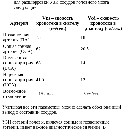
для расшифровки УЗИ сосудов головного мозга
следующие:
Vps – скорость
Ved – скорость
Артерия
кровотока в систолу
кровотока в
(см/сек.)
диастолу (см/сек.)
Позвоночная
73
18
артерия (ПА)
Общая сонная
62
20.5
артерия (ОСА)
Внутренняя
сонная артерия
68
14
(ВСА)
Наружная
сонная артерия
41.5
12
(НСА)
Возможное
±15 см/сек
±5 см/сек
отклонение
Учитывая все эти параметры, можно сделать обоснованный
вывод о состоянии сосудов.
УЗИ артерий головы, включая сонные и позвоночные
артерии, имеет важное диагностическое значение. В