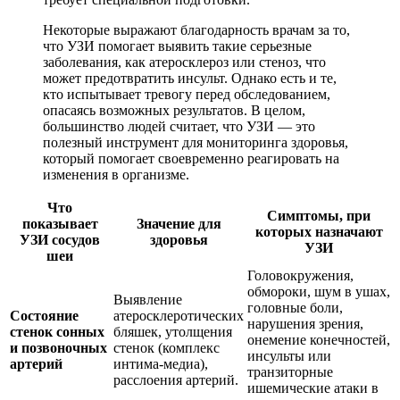
Некоторые выражают благодарность врачам за то,
что УЗИ помогает выявить такие серьезные
заболевания, как атеросклероз или стеноз, что
может предотвратить инсульт. Однако есть и те,
кто испытывает тревогу перед обследованием,
опасаясь возможных результатов. В целом,
большинство людей считает, что УЗИ — это
полезный инструмент для мониторинга здоровья,
который помогает своевременно реагировать на
изменения в организме.
Что
Симптомы, при
показывает
Значение для
которых назначают
УЗИ сосудов
здоровья
УЗИ
шеи
Головокружения,
обмороки, шум в ушах,
Выявление
головные боли,
Состояние
атеросклеротических
нарушения зрения,
стенок сонных
бляшек, утолщения
онемение конечностей,
и позвоночных
стенок (комплекс
инсульты или
артерий
интима-медиа),
транзиторные
расслоения артерий.
ишемические атаки в