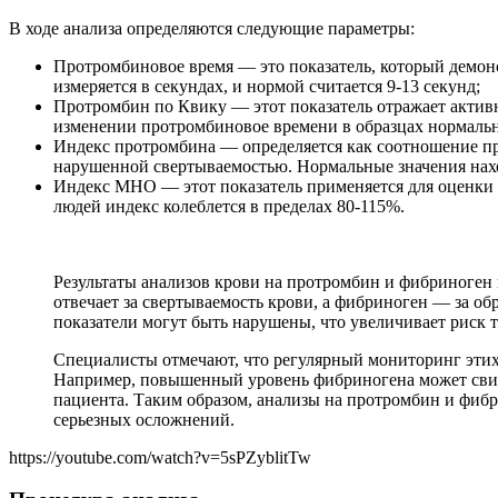
В ходе анализа определяются следующие параметры:
Протромбиновое время — это показатель, который демонс
измеряется в секундах, и нормой считается 9-13 секунд;
Протромбин по Квику — этот показатель отражает активн
изменении протромбиновое времени в образцах нормальн
Индекс протромбина — определяется как соотношение про
нарушенной свертываемостью. Нормальные значения нахо
Индекс МНО — этот показатель применяется для оценки
людей индекс колеблется в пределах 80-115%.
Результаты анализов крови на протромбин и фибриноген 
отвечает за свертываемость крови, а фибриноген — за о
показатели могут быть нарушены, что увеличивает риск 
Специалисты отмечают, что регулярный мониторинг этих
Например, повышенный уровень фибриногена может свиде
пациента. Таким образом, анализы на протромбин и фиб
серьезных осложнений.
https://youtube.com/watch?v=5sPZyblitTw