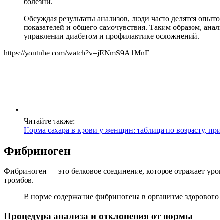
болезни.
Обсуждая результаты анализов, люди часто делятся опыт
показателей и общего самочувствия. Таким образом, ана
управлении диабетом и профилактике осложнений.
https://youtube.com/watch?v=jENmS9A1MnE
Читайте также:
Норма сахара в крови у женщин: таблица по возрасту, п
Фибриноген
Фибриноген — это белковое соединение, которое отражает уро
тромбов.
В норме содержание фибриногена в организме здорового ч
Процедура анализа и отклонения от нормы