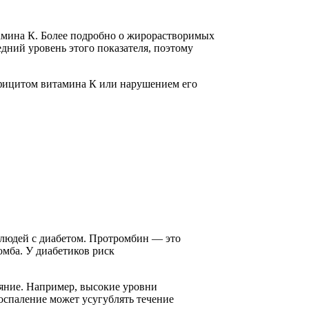
амина К. Более подробно о жирорастворимых
дний уровень этого показателя, поэтому
ефицитом витамина К или нарушением его
 людей с диабетом. Протромбин — это
омба. У диабетиков риск
ояние. Например, высокие уровни
оспаление может усугублять течение