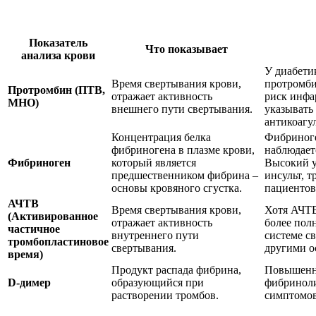
Показатель
Что показывает
анализа крови
У диабети
Время свертывания крови,
протромби
Протромбин (ПТВ,
отражает активность
риск инфа
МНО)
внешнего пути свертывания.
указывать
антикоагу
Концентрация белка
Фибриноге
фибриногена в плазме крови,
наблюдает
Фибриноген
который является
Высокий у
предшественником фибрина –
инсульт, 
основы кровяного сгустка.
пациентов
АЧТВ
Время свертывания крови,
Хотя АЧТВ
(Активированное
отражает активность
более пол
частичное
внутреннего пути
системе с
тромбопластиновое
свертывания.
другими о
время)
Продукт распада фибрина,
Повышенны
D-димер
образующийся при
фибриноли
растворении тромбов.
симптомов