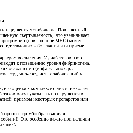
ка
ов и нарушения метаболизма. Повышенный
шенную свертываемость), что увеличивает
ий протромбин (повышенное МНО) может
и сопутствующих заболеваний или приеме
аркером воспаления. У диабетиков часто
приводит к повышению уровня фибриногена.
ских осложнений (инфаркт миокарда,
иска сердечно-сосудистых заболеваний у
, его оценка в комплексе с ними позволяет
бетиков могут указывать на нарушения в
патией, приемом некоторых препаратов или
й процесс тромбообразования и
 событий. Это особенно важно при наличии
одышка).