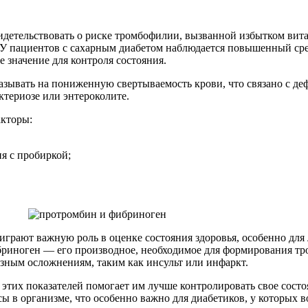
идетельствовать о риске тромбофилии, вызванной избытком вит
. У пациентов с сахарным диабетом наблюдается повышенный сре
 значение для контроля состояния.
азывать на пониженную свертываемость крови, что связано с д
ктериозе или энтероколите.
акторы:
я с пробиркой;
играют важную роль в оценке состояния здоровья, особенно для
бриноген — его производное, необходимое для формирования тр
зным осложнениям, таким как инсульт или инфаркт.
этих показателей помогает им лучше контролировать свое сост
ы в организме, что особенно важно для диабетиков, у которых в