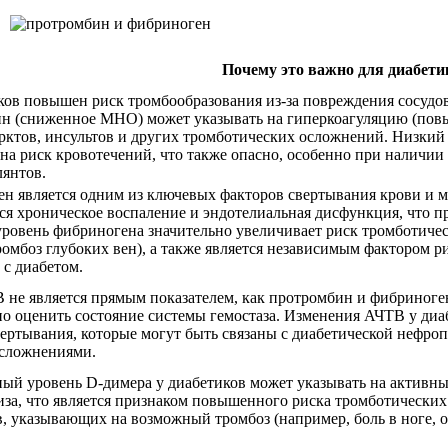
Почему это важно для диабети
ков повышен риск тромбообразования из-за повреждения сосуд
н (сниженное МНО) может указывать на гиперкоагуляцию (повы
рктов, инсультов и других тромботических осложнений. Низк
 на риск кровотечений, что также опасно, особенно при наличи
лянтов.
н является одним из ключевых факторов свертывания крови и м
ся хроническое воспаление и эндотелиальная дисфункция, что 
ровень фибриногена значительно увеличивает риск тромботиче
тромбоз глубоких вен), а также является независимым фактором р
 с диабетом.
 не является прямым показателем, как протромбин и фибриноген
но оценить состояние системы гемостаза. Изменения АЧТВ у диа
вертывания, которые могут быть связаны с диабетической нефро
сложнениями.
й уровень D-димера у диабетиков может указывать на активны
за, что является признаком повышенного риска тромботических
, указывающих на возможный тромбоз (например, боль в ноге, 