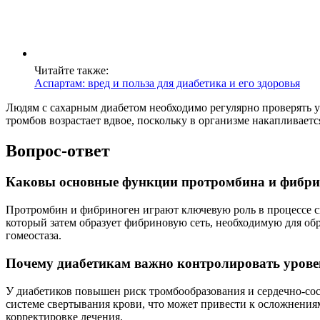
Читайте также:
Аспартам: вред и польза для диабетика и его здоровья
Людям с сахарным диабетом необходимо регулярно проверять ур
тромбов возрастает вдвое, поскольку в организме накапливает
Вопрос-ответ
Каковы основные функции протромбина и фибрин
Протромбин и фибриноген играют ключевую роль в процессе с
который затем образует фибриновую сеть, необходимую для об
гомеостаза.
Почему диабетикам важно контролировать урове
У диабетиков повышен риск тромбообразования и сердечно-со
системе свертывания крови, что может привести к осложнени
корректировке лечения.