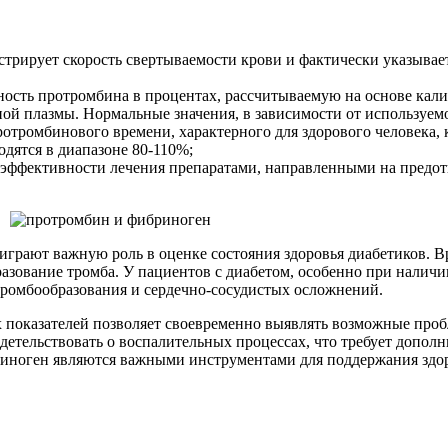
трирует скорость свертываемости крови и фактически указывает
ость протромбина в процентах, рассчитываемую на основе кали
ой плазмы. Нормальные значения, в зависимости от используемо
тромбинового времени, характерного для здорового человека, к
дятся в диапазоне 80-110%;
 эффективности лечения препаратами, направленными на предот
играют важную роль в оценке состояния здоровья диабетиков. 
бразование тромба. У пациентов с диабетом, особенно при налич
тромбообразования и сердечно-сосудистых осложнений.
 показателей позволяет своевременно выявлять возможные проб
тельствовать о воспалительных процессах, что требует допол
риноген являются важными инструментами для поддержания здо