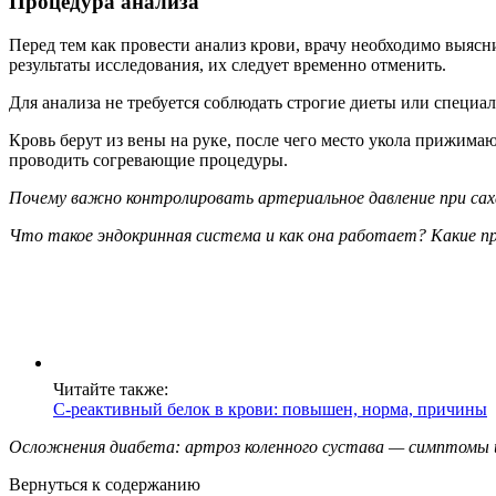
Процедура анализа
Перед тем как провести анализ крови, врачу необходимо выясн
результаты исследования, их следует временно отменить.
Для анализа не требуется соблюдать строгие диеты или специа
Кровь берут из вены на руке, после чего место укола прижима
проводить согревающие процедуры.
Почему важно контролировать артериальное давление при са
Что такое эндокринная система и как она работает? Какие п
Читайте также:
С-реактивный белок в крови: повышен, норма, причины
Осложнения диабета: артроз коленного сустава — симптомы и
Вернуться к содержанию