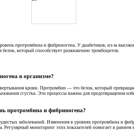
овень протромбина и фибриногена. У диабетиков, из-за высоког
ся белок, который способствует разжижению тромбоцитов.
огена в организме?
вертывания крови. Протромбин — это белок, который превращае
разования сгустка. Эти процессы важны для предотвращения из
нь протромбина и фибриногена?
судистых заболеваний. Изменения в уровнях протромбина и фибр
ям. Регулярный мониторинг этих показателей помогает в раннем