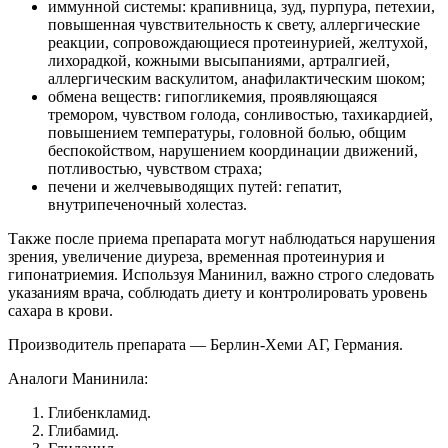
иммунной системы: крапивница, зуд, пурпура, петехии,
повышенная чувствительность к свету, аллергические
реакции, сопровождающиеся протеинурией, желтухой,
лихорадкой, кожными высыпаниями, артралгией,
аллергическим васкулитом, анафилактическим шоком;
обмена веществ: гипогликемия, проявляющаяся
тремором, чувством голода, сонливостью, тахикардией,
повышением температуры, головной болью, общим
беспокойством, нарушением координации движений,
потливостью, чувством страха;
печени и желчевыводящих путей: гепатит,
внутрипеченочный холестаз.
Также после приема препарата могут наблюдаться нарушения
зрения, увеличение диуреза, временная протеинурия и
гипонатриемия. Используя Манинил, важно строго следовать
указаниям врача, соблюдать диету и контролировать уровень
сахара в крови.
Производитель препарата — Берлин-Хеми АГ, Германия.
Аналоги Манинила:
Глибенкламид.
Глибамид.