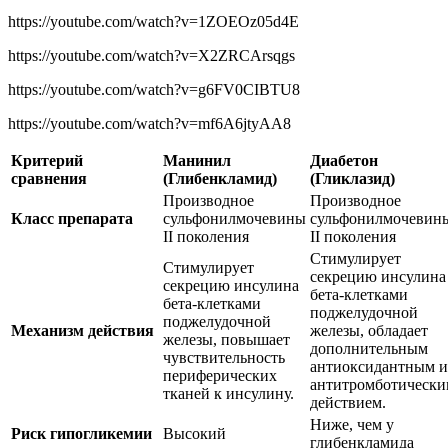
https://youtube.com/watch?v=1ZOEOz05d4E
https://youtube.com/watch?v=X2ZRCArsqgs
https://youtube.com/watch?v=g6FV0CIBTU8
https://youtube.com/watch?v=mf6A6jtyAA8
Критерий
Манинил
Диабетон
сравнения
(Глибенкламид)
(Гликлазид)
Производное
Производное
Класс препарата
сульфонилмочевины
сульфонилмочевин
II поколения
II поколения
Стимулирует
Стимулирует
секрецию инсулина
секрецию инсулина
бета-клетками
бета-клетками
поджелудочной
поджелудочной
Механизм действия
железы, обладает
железы, повышает
дополнительным
чувствительность
антиоксидантным и
периферических
антитромботически
тканей к инсулину.
действием.
Ниже, чем у
Риск гипогликемии
Высокий
глибенкламида