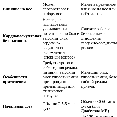
Может
Менее выраженное
Влияние на вес
способствовать
влияние на вес или
набору веса
нейтральное
Некоторые
исследования
указывают на
Считается более
потенциально более
безопасным в
Кардиоваскулярная
высокий риск
отношении
безопасность
сердечно-
сердечно-сосудист
сосудистых
рисков.
осложнений
(спорный вопрос).
Требует строгого
соблюдения режима
питания, высокий
Меньший риск
Особенности
риск гипогликемии
гипогликемии, боле
применения
при пропуске
гибкий режим
приема пищи или
приема.
физической
нагрузке.
Обычно 30-60 мг в
Обычно 2.5-5 мг в
Начальная доза
сутки (для
сутки
Диабетона МВ)
До 120 мг в сутки