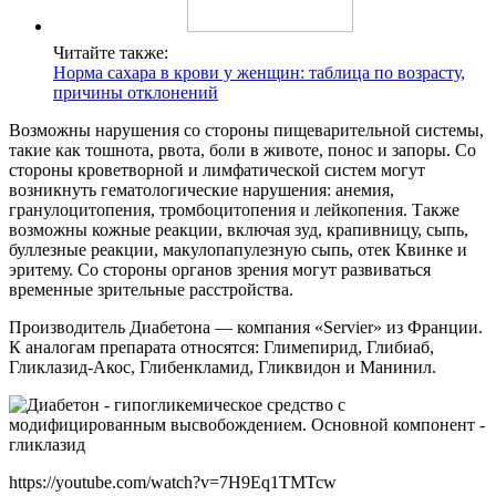
Читайте также:
Норма сахара в крови у женщин: таблица по возрасту,
причины отклонений
Возможны нарушения со стороны пищеварительной системы,
такие как тошнота, рвота, боли в животе, понос и запоры. Со
стороны кроветворной и лимфатической систем могут
возникнуть гематологические нарушения: анемия,
гранулоцитопения, тромбоцитопения и лейкопения. Также
возможны кожные реакции, включая зуд, крапивницу, сыпь,
буллезные реакции, макулопапулезную сыпь, отек Квинке и
эритему. Со стороны органов зрения могут развиваться
временные зрительные расстройства.
Производитель Диабетона — компания «Servier» из Франции.
К аналогам препарата относятся: Глимепирид, Глибиаб,
Гликлазид-Акос, Глибенкламид, Гликвидон и Манинил.
https://youtube.com/watch?v=7H9Eq1TMTcw