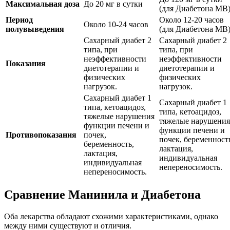
Максимальная доза
До 20 мг в сутки
(для Диабетона МВ
Период
Около 12-20 часов
Около 10-24 часов
полувыведения
(для Диабетона МВ
Сахарный диабет 2
Сахарный диабет 2
типа, при
типа, при
неэффективности
неэффективности
Показания
диетотерапии и
диетотерапии и
физических
физических
нагрузок.
нагрузок.
Сахарный диабет 1
Сахарный диабет 1
типа, кетоацидоз,
типа, кетоацидоз,
тяжелые нарушения
тяжелые нарушения
функции печени и
функции печени и
Противопоказания
почек,
почек, беременност
беременность,
лактация,
лактация,
индивидуальная
индивидуальная
непереносимость.
непереносимость.
Сравнение Манинила и Диабетона
Оба лекарства обладают схожими характеристиками, однако
между ними существуют и отличия.