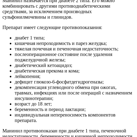
Манинил назначается при диабете 2 типа. Его можно
комбинировать с другими противодиабетическими
средствами, за исключением производных
сульфонилмочевины и глинидов.
Препарат имеет следующие противопоказания:
диабет 1 типа;
кишечная непроходимость и парез желудка;
тяжелая почечная и печеночная недостаточность;
послеоперационное состояние после удаления
поджелудочной железы;
диабетический кетоацидоз;
диабетическая прекома и кома;
лейкопения;
дефицит глюкозо-6-фосфатдегидрогеназы;
декомпенсация углеводного обмена при ожогах,
травмах, инфекциях или после операций с назначением
инсулинотерапии;
возраст до 18 лет;
беременность и период лактации;
индивидуальная непереносимость компонентов
препарата.
Манинил противопоказан при диабете 1 типа, печеночной
недостаточности, беременности и кишечной непроходимости.