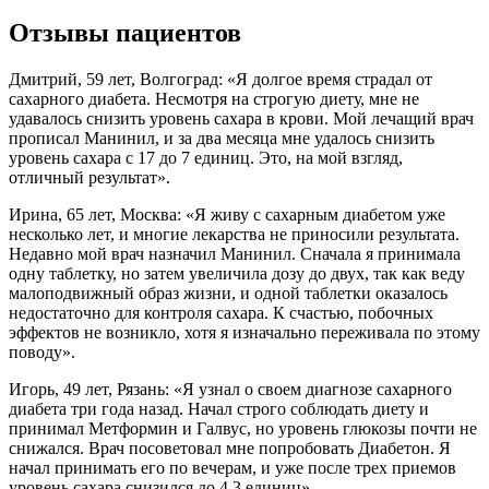
Отзывы пациентов
Дмитрий, 59 лет, Волгоград: «Я долгое время страдал от
сахарного диабета. Несмотря на строгую диету, мне не
удавалось снизить уровень сахара в крови. Мой лечащий врач
прописал Манинил, и за два месяца мне удалось снизить
уровень сахара с 17 до 7 единиц. Это, на мой взгляд,
отличный результат».
Ирина, 65 лет, Москва: «Я живу с сахарным диабетом уже
несколько лет, и многие лекарства не приносили результата.
Недавно мой врач назначил Манинил. Сначала я принимала
одну таблетку, но затем увеличила дозу до двух, так как веду
малоподвижный образ жизни, и одной таблетки оказалось
недостаточно для контроля сахара. К счастью, побочных
эффектов не возникло, хотя я изначально переживала по этому
поводу».
Игорь, 49 лет, Рязань: «Я узнал о своем диагнозе сахарного
диабета три года назад. Начал строго соблюдать диету и
принимал Метформин и Галвус, но уровень глюкозы почти не
снижался. Врач посоветовал мне попробовать Диабетон. Я
начал принимать его по вечерам, и уже после трех приемов
уровень сахара снизился до 4,3 единиц».