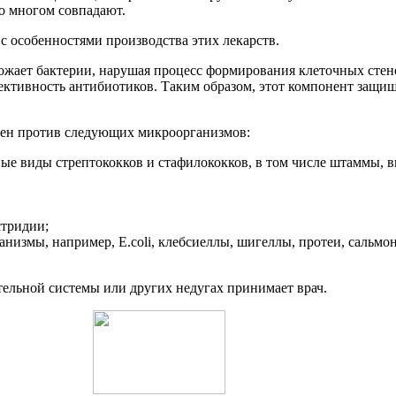
о многом совпадают.
с особенностями производства этих лекарств.
ает бактерии, нарушая процесс формирования клеточных стено
ективность антибиотиков. Таким образом, этот компонент защи
вен против следующих микроорганизмов:
ные виды стрептококков и стафилококков, в том числе штаммы
стридии;
измы, например, E.coli, клебсиеллы, шигеллы, протеи, сальмон
тельной системы или других недугах принимает врач.