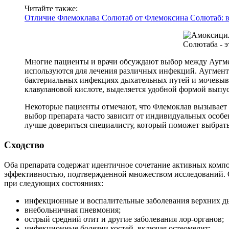
Читайте также:
Отличие Флемоклава Солютаб от Флемоксина Солютаб: 
Многие пациенты и врачи обсуждают выбор между Аугмен
используются для лечения различных инфекций. Аугмент
бактериальных инфекциях дыхательных путей и мочевыв
клавулановой кислоте, выделяется удобной формой выпуск
Некоторые пациенты отмечают, что Флемоклав вызывает 
выбор препарата часто зависит от индивидуальных особе
лучше довериться специалисту, который поможет выбрат
Сходство
Оба препарата содержат идентичное сочетание активных комп
эффективностью, подтвержденной множеством исследований. О
при следующих состояниях:
инфекционные и воспалительные заболевания верхних дых
внебольничная пневмония;
острый средний отит и другие заболевания лор-органов;
инфекционные болезни костей, включая остеомелит;