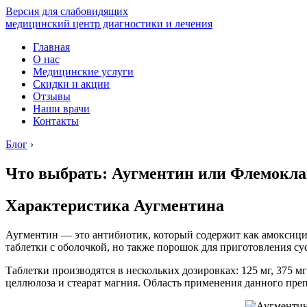
Версия для слабовидящих
медицинский центр диагностики и лечения
Главная
О нас
Медицинские услуги
Скидки и акции
Отзывы
Наши врачи
Контакты
Блог
›
Что выбрать: Аугментин или Флемокла
Характеристика Аугментина
Аугментин — это антибиотик, который содержит как амоксицил
таблетки с оболочкой, но также порошок для приготовления су
Таблетки производятся в нескольких дозировках: 125 мг, 375 м
целлюлоза и стеарат магния. Область применения данного препа