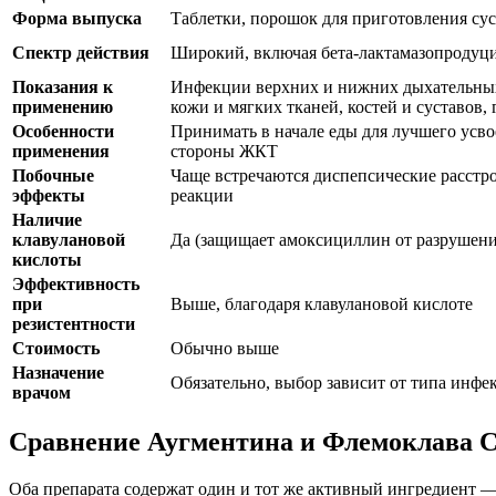
Форма выпуска
Таблетки, порошок для приготовления су
Спектр действия
Широкий, включая бета-лактамазопроду
Показания к
Инфекции верхних и нижних дыхательных
применению
кожи и мягких тканей, костей и суставов,
Особенности
Принимать в начале еды для лучшего усв
применения
стороны ЖКТ
Побочные
Чаще встречаются диспепсические расстрой
эффекты
реакции
Наличие
клавулановой
Да (защищает амоксициллин от разрушени
кислоты
Эффективность
при
Выше, благодаря клавулановой кислоте
резистентности
Стоимость
Обычно выше
Назначение
Обязательно, выбор зависит от типа инфе
врачом
Сравнение Аугментина и Флемоклава 
Оба препарата содержат один и тот же активный ингредиент —