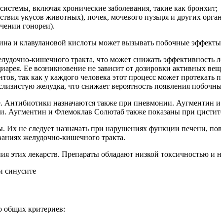
истемы, включая хронические заболевания, такие как бронхит;
твия укусов животных), почек, мочевого пузыря и других орга
чении гонореи).
на и клавулановой кислоты может вызывать побочные эффекты,
елудочно-кишечного тракта, что может снижать эффективность 
арея. Ее возникновение не зависит от дозировки активных веще
в, так как у каждого человека этот процесс может протекать п
 слизистую желудка, что снижает вероятность появления побочн
. Антибиотики назначаются также при пневмонии. Аугментин 
и. Аугментин и Флемоклав Солютаб также показаны при цистит
ы. Их не следует назначать при нарушениях функции печени, п
ваниях желудочно-кишечного тракта.
я этих лекарств. Препараты обладают низкой токсичностью и не
о общих критериев: