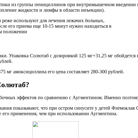
отики из группы пенициллинов при внутримышечном введении м
скопление жидкости и лимфы в области инъекции).
ки. Упаковка Солютаб с дозировкой 125 мг+31,25 мг обойдется п
ублей.
75 мг амоксициллина его цена составляет 280-300 рублей.
Солютаб?
бочных эффектов по сравнению с Аугментином. Именно поэтому
вания показывают, что при остром синусите у детей Флемоклав
е его применения, чем при использовании Аугментина.