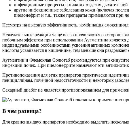
инфекционные процессы в нижних отделах дыхательной с
другие инфекционные заболевания кожи (включая последс
пиелонефрит и т.д., также препараты применяются при ле
Несмотря на высокую эффективность, комбинация амоксицилли
Нежелательные реакции чаще всего проявляются со стороны ж
побочным эффектом при использовании Аугментина является ди
индивидуальными особенностями усвоения активных компоненто
кислоты усваивается в кишечнике, тем меньше она раздражает
Аугментин и Флемоклав Солютаб рекомендуются при синусите
инфекций почек. При пиелонефрите назначают эти антибиотик
Противопоказания для этих препаратов практически идентичн
пенициллинам, почечной недостаточности и некоторых заболе
Сахарный диабет не является противопоказанием для применени
В чем разница?
Для сравнения двух препаратов необходимо выделить нескольк