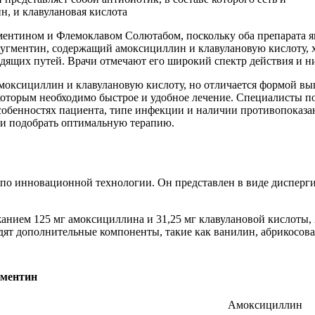
гментином и Флемоклавом Солютабом, поскольку оба препарата
гментин, содержащий амоксициллин и клавулановую кислоту, х
щих путей. Врачи отмечают его широкий спектр действия и низ
моксициллин и клавулановую кислоту, но отличается формой вы
оторым необходимо быстрое и удобное лечение. Специалисты п
обенностях пациента, типе инфекции и наличии противопоказа
 и подобрать оптимальную терапию.
 по инновационной технологии. Он представлен в виде дисперги
анием 125 мг амоксициллина и 31,25 мг клавулановой кислоты, 2
одят дополнительные компоненты, такие как ванилин, абрикосовая
ментин
Амоксициллин