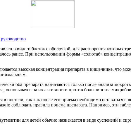
 руководство
влен в виде таблеток с оболочкой, для растворения которых тре
налось ранее. При использовании формы «солютаб» концентрация
дается высокая концентрация препарата в кишечнике, что може
 минимальным.
чески оба препарата назначаются только после анализа мокроты
ва, основываясь на их активности против большинства микробов
 в постели, так как после его приема необходимо оставаться в 
важно соблюдать правила приема препарата. Например, эти табле
гментин для детей обычно назначается в виде суспензий и сироп