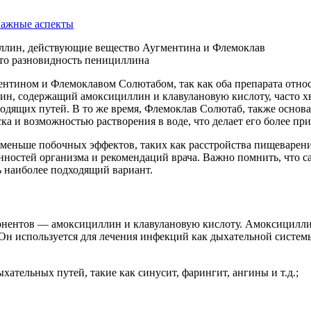
важные аспекты
тином и Флемоклавом Солютабом, так как оба препарата относ
ин, содержащий амоксициллин и клавулановую кислоту, часто хв
одящих путей. В то же время, Флемоклав Солютаб, также основ
а и возможностью растворения в воде, что делает его более при
меньше побочных эффектов, таких как расстройства пищеварени
нностей организма и рекомендаций врача. Важно помнить, что 
ь наиболее подходящий вариант.
онентов — амоксициллин и клавулановую кислоту. Амоксицилли
н используется для лечения инфекций как дыхательной системы
ательных путей, такие как синусит, фарингит, ангины и т.д.;