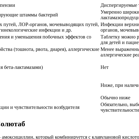
спензии
Диспергируемые 
Умеренно широкий
цирующие штаммы бактерий
лактамазопроду
 путей, ЛОР-органов, мочевыводящих путей,
Инфекции верхни
 гинекологические инфекции и др.
органов, мочевыв
оения и уменьшения побочных эффектов со
Таблетку можно р
для детей и паци
ства (тошнота, рвота, диарея), аллергические
Менее выраженны
аллергические ре
я бета-лактамазами)
Нет
Ниже, при налич
Обычно ниже
Обязательно, выб
кции и чувствительности возбудителя
чувствительности
Солютаб
 амоксициллин, который комбинируется с клавулановой кислото