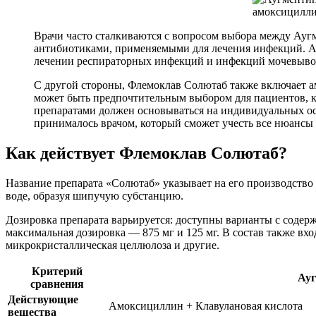
Врачи часто сталкиваются с вопросом выбора между Ау
антибиотиками, применяемыми для лечения инфекций. Ау
лечении респираторных инфекций и инфекций мочевыводя
С другой стороны, Флемоклав Солютаб также включает а
может быть предпочтительным выбором для пациентов, к
препаратами должен основываться на индивидуальных ос
принималось врачом, который сможет учесть все нюансы
Как действует Флемоклав Солютаб?
Название препарата «Солютаб» указывает на его производство
воде, образуя шипучую субстанцию.
Дозировка препарата варьируется: доступны варианты с содерж
максимальная дозировка — 875 мг и 125 мг. В состав также вх
микрокристаллическая целлюлоза и другие.
Критерий
Ауг
сравнения
Действующие
Амоксициллин + Клавулановая кислота
вещества