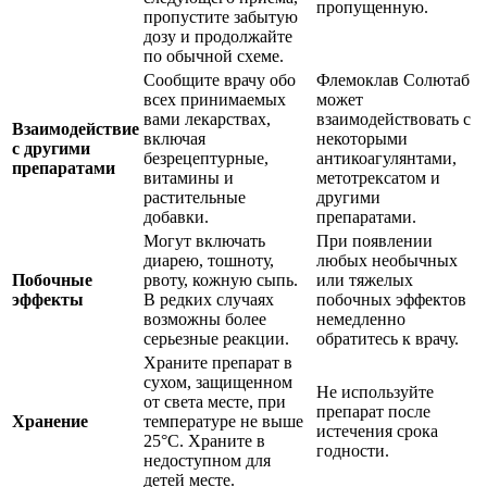
пропущенную.
пропустите забытую
дозу и продолжайте
по обычной схеме.
Сообщите врачу обо
Флемоклав Солютаб
всех принимаемых
может
вами лекарствах,
взаимодействовать с
Взаимодействие
включая
некоторыми
с другими
безрецептурные,
антикоагулянтами,
препаратами
витамины и
метотрексатом и
растительные
другими
добавки.
препаратами.
Могут включать
При появлении
диарею, тошноту,
любых необычных
Побочные
рвоту, кожную сыпь.
или тяжелых
эффекты
В редких случаях
побочных эффектов
возможны более
немедленно
серьезные реакции.
обратитесь к врачу.
Храните препарат в
сухом, защищенном
Не используйте
от света месте, при
препарат после
Хранение
температуре не выше
истечения срока
25°C. Храните в
годности.
недоступном для
детей месте.