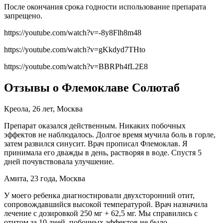
После окончания срока годности использование препарата
запрещено.
https://youtube.com/watch?v=-8y8Flh8m48
https://youtube.com/watch?v=gKkdyd7THto
https://youtube.com/watch?v=BBRPh4fL2E8
Отзывы о Флемоклаве Солютаб
Креола, 26 лет, Москва
Препарат оказался действенным. Никаких побочных
эффектов не наблюдалось. Долгое время мучила боль в горле,
затем развился синусит. Врач прописал Флемоклав. Я
принимала его дважды в день, растворяя в воде. Спустя 5
дней почувствовала улучшение.
Амита, 23 года, Москва
У моего ребенка диагностировали двухсторонний отит,
сопровождавшийся высокой температурой. Врач назначила
лечение с дозировкой 250 мг + 62,5 мг. Мы справились с
отитом за 10 дней, побочных эффектов не было.