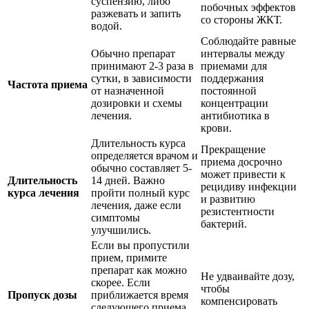
суспензию, либо
побочных эффектов
разжевать и запить
со стороны ЖКТ.
водой.
Соблюдайте равные
Обычно препарат
интервалы между
принимают 2-3 раза в
приемами для
сутки, в зависимости
поддержания
Частота приема
от назначенной
постоянной
дозировки и схемы
концентрации
лечения.
антибиотика в
крови.
Длительность курса
Прекращение
определяется врачом и
приема досрочно
обычно составляет 5-
может привести к
Длительность
14 дней. Важно
рецидиву инфекции
курса лечения
пройти полный курс
и развитию
лечения, даже если
резистентности
симптомы
бактерий.
улучшились.
Если вы пропустили
прием, примите
препарат как можно
Не удваивайте дозу,
скорее. Если
чтобы
Пропуск дозы
приближается время
компенсировать
следующего приема,