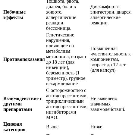
Тошнота, рвота,
диарея, боли в
Дискомфорт в
Побочные
животе,
эпигастрии, диарея,
эффекты
аллергические
аллергические
реакции,
реакции.
бессонница.
Генетические
нарушения,
влияющие на
Повышенная
метаболизм
чувствительность к
метионина, возраст
Противопоказания
компонентам,
до 18 лет (для
возраст до 12 лет
инъекций),
(для капсул).
беременность (1
триместр), грудное
вскармливание.
С осторожностью с
антидепрессантами,
Взаимодействие с
Не выявлено
трициклическими
другими
значимых
антидепрессантами,
препаратами
взаимодействий.
ингибиторами
МАО.
Ценовая
Выше
Ниже
категория