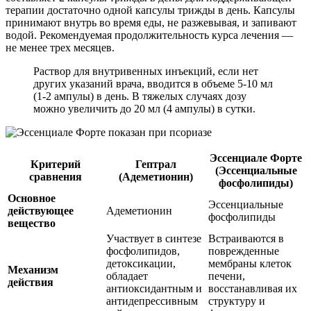
терапии достаточно одной капсулы трижды в день. Капсулы
принимают внутрь во время еды, не разжевывая, и запивают
водой. Рекомендуемая продолжительность курса лечения —
не менее трех месяцев.
Раствор для внутривенных инъекций, если нет
других указаний врача, вводится в объеме 5-10 мл
(1-2 ампулы) в день. В тяжелых случаях дозу
можно увеличить до 20 мл (4 ампулы) в сутки.
Эссенциале Форте
Критерий
Гептрал
(Эссенциальные
сравнения
(Адеметионин)
фосфолипиды)
Основное
Эссенциальные
действующее
Адеметионин
фосфолипиды
вещество
Участвует в синтезе
Встраиваются в
фосфолипидов,
поврежденные
детоксикации,
мембраны клеток
Механизм
обладает
печени,
действия
антиоксидантным и
восстанавливая их
антидепрессивным
структуру и