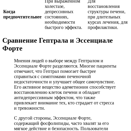
При выраженном
Для
холестазе,
восстановления
Когда
депрессивных
структуры печени,
предпочтительнее
состояниях,
при длительных
необходимости
курсах лечения, для
быстрого эффекта.
профилактики.
Сравнение Гептрала и Эссенциале
Форте
Мнения людей о выборе между Гептралом и
Эссенциале Форте разделяются. Многие пациенты
отмечают, что Гептрал помогает быстрее
справиться с симптомами печеночной
недостаточности и улучшает общее самочувствие.
Его активное вещество адеметионин способствует
восстановлению клеток печени и обладает
антидепрессивным эффектом, что также
привлекает внимание тех, кто страдает от стресса
и тревожности.
С другой стороны, Эссенциале Форте,
содержащий фосфолипиды, часто хвалят за его
мягкое действие и безопасность. Пользователи