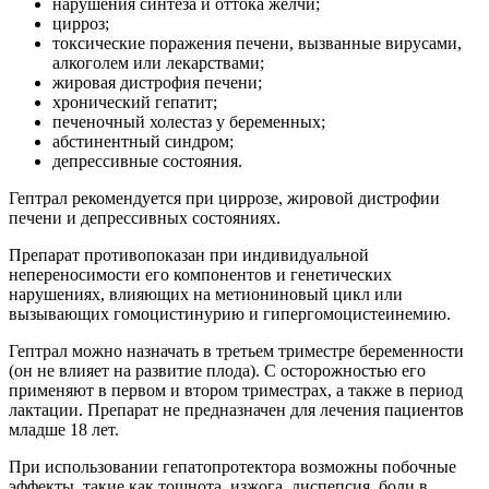
нарушения синтеза и оттока желчи;
цирроз;
токсические поражения печени, вызванные вирусами,
алкоголем или лекарствами;
жировая дистрофия печени;
хронический гепатит;
печеночный холестаз у беременных;
абстинентный синдром;
депрессивные состояния.
Гептрал рекомендуется при циррозе, жировой дистрофии
печени и депрессивных состояниях.
Препарат противопоказан при индивидуальной
непереносимости его компонентов и генетических
нарушениях, влияющих на метиониновый цикл или
вызывающих гомоцистинурию и гипергомоцистеинемию.
Гептрал можно назначать в третьем триместре беременности
(он не влияет на развитие плода). С осторожностью его
применяют в первом и втором триместрах, а также в период
лактации. Препарат не предназначен для лечения пациентов
младше 18 лет.
При использовании гепатопротектора возможны побочные
эффекты, такие как тошнота, изжога, диспепсия, боли в