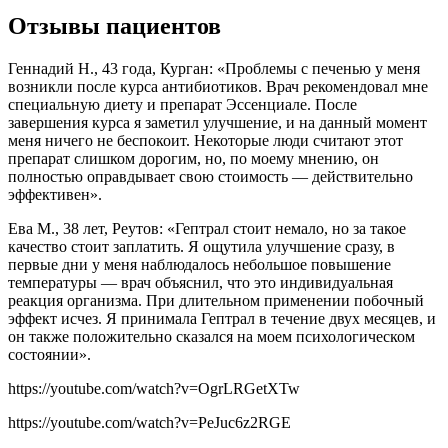
Отзывы пациентов
Геннадий Н., 43 года, Курган: «Проблемы с печенью у меня
возникли после курса антибиотиков. Врач рекомендовал мне
специальную диету и препарат Эссенциале. После
завершения курса я заметил улучшение, и на данный момент
меня ничего не беспокоит. Некоторые люди считают этот
препарат слишком дорогим, но, по моему мнению, он
полностью оправдывает свою стоимость — действительно
эффективен».
Ева М., 38 лет, Реутов: «Гептрал стоит немало, но за такое
качество стоит заплатить. Я ощутила улучшение сразу, в
первые дни у меня наблюдалось небольшое повышение
температуры — врач объяснил, что это индивидуальная
реакция организма. При длительном применении побочный
эффект исчез. Я принимала Гептрал в течение двух месяцев, и
он также положительно сказался на моем психологическом
состоянии».
https://youtube.com/watch?v=OgrLRGetXTw
https://youtube.com/watch?v=PeJuc6z2RGE