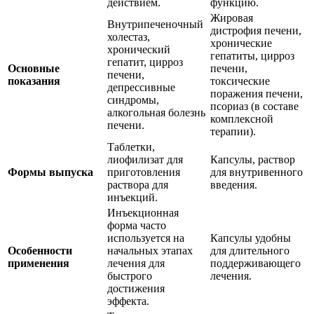
действием.
функцию.
Жировая
Внутрипеченочный
дистрофия печени,
холестаз,
хронические
хронический
гепатиты, цирроз
гепатит, цирроз
Основные
печени,
печени,
показания
токсические
депрессивные
поражения печени,
синдромы,
псориаз (в составе
алкогольная болезнь
комплексной
печени.
терапии).
Таблетки,
лиофилизат для
Капсулы, раствор
Формы выпуска
приготовления
для внутривенного
раствора для
введения.
инъекций.
Инъекционная
форма часто
используется на
Капсулы удобны
Особенности
начальных этапах
для длительного
применения
лечения для
поддерживающего
быстрого
лечения.
достижения
эффекта.