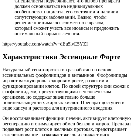
Специалисты подчеркивают, что выбор препарата
должен основываться на индивидуальных
особенностях пациента, его состоянии и наличии
сопутствующих заболеваний. Важно, чтобы
решение принималось совместно с врачом,
который сможет учесть все нюансы и предложить
оптимальный вариант лечения.
https://youtube.com/watch?v=dEu5lvE5YZI
Характеристика Эссенциале Форте
Натуральный гепатопротектор разработан на основе
эссенциальных фосфолипидов и витаминов. Фосфолипиды
играют важную роль в здоровом росте, развитии и
функционировании клеток. По своей структуре они схожи с
фосфолипидами, присутствующими в человеческом
организме, но содержат значительно больше
полиненасыщенных жирных кислот. Препарат доступен в
виде капсул и раствора для внутривенного введения.
Он восстанавливает функции печени, активирует клеточную
регенерацию и стимулирует обмен белков и жиров. Препарат
подавляет рост клеток в желчных протоках, предотвращает
склерозирование, разжижает желчь и снижает риск