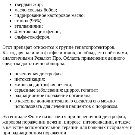
твердый жир;
масло соевых бобов;
гидрированное касторовое масло;
этанол (96%);
этилванилин;
4-метоксиацетофенон;
альфа-токоферол.
Этот препарат относится к группе гепатопротекторов.
Благодаря наличию фосфолипидов, он обладает свойствами,
аналогичными Резалют Про. Область применения данного
средства достаточно обширна:
печеночная дистрофия;
интоксикация;
жировая дистрофия печени;
серьезные заболевания: цирроз, гепатит;
радиационное поражение организма;
в качестве дополнительного средства его можно
использовать для лечения пациентов с псориазом.
Эссенциале Форте назначается при печеночной дистрофии,
жировом поражении печени, циррозе, интоксикации, а также
в качестве вспомогательной терапии для больных псориазом и
при радиационном поражении.