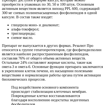
Препарат доступен в форме капсул, которые можно
приобрести в упаковках по 30, 50 и 100 штук. Основным
активным веществом является липоид PPL 600, содержащий
300 мг соевых полиненасыщенных фосфолипидов в одной
капсуле. В состав также входят:
глицерола моно- и диалконат;
альфа-токоферол;
триглицериды;
соевое масло.
Препарат не выпускается в других формах. Резалют Про
относится к группе гепатопротекторов, где фосфатидилхолин
является наиболее распространенным фосфолипидом,
составляя 76% от общего объема активных веществ.
Остальные 24% составляют жирные кислоты, такие как
омега-3 и омега-6. Основные функции препарата заключаются
в укреплении клеток печени, их насыщении полезными
веществами и нормализации работы органа путем активации
биохимических процессов.
Под воздействием основного компонента
происходит стабилизация клеточных мембран.
Поврежденные клетки восстанавливаются
благодаря восполнению недостатка эндогенных
фосфолипидов.