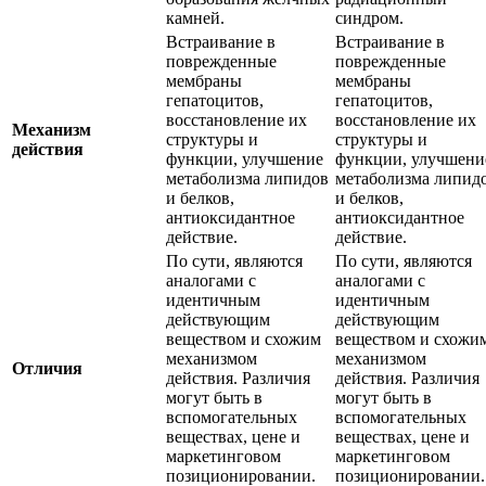
камней.
синдром.
Встраивание в
Встраивание в
поврежденные
поврежденные
мембраны
мембраны
гепатоцитов,
гепатоцитов,
восстановление их
восстановление их
Механизм
структуры и
структуры и
действия
функции, улучшение
функции, улучшени
метаболизма липидов
метаболизма липид
и белков,
и белков,
антиоксидантное
антиоксидантное
действие.
действие.
По сути, являются
По сути, являются
аналогами с
аналогами с
идентичным
идентичным
действующим
действующим
веществом и схожим
веществом и схожи
механизмом
механизмом
Отличия
действия. Различия
действия. Различия
могут быть в
могут быть в
вспомогательных
вспомогательных
веществах, цене и
веществах, цене и
маркетинговом
маркетинговом
позиционировании.
позиционировании.