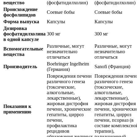
вещество
(фосфатидилхолин)
(фосфатидилхолин)
Происхождение
Соевые бобы
Соевые бобы
фосфолипидов
Форма выпуска
Капсулы
Капсулы
Дозировка
фосфатидилхолина
300 мг
300 мг
в одной капсуле
Различные, могут
Различные, могут
Вспомогательные
незначительно
незначительно
вещества
отличаться
отличаться
Boehringer Ingelheim
Производитель
Sanofi (Франция)
(Германия)
Повреждения печени
Повреждения печен
различного генеза
различного генеза
(токсические,
(токсические,
алкогольные,
алкогольные,
лекарственные),
лекарственные),
жировая дистрофия
жировая дистрофия
Показания к
печени, хронические
печени, хронически
применению
гепатиты, цирроз
гепатиты, цирроз
печени,
печени, псориаз (в
профилактика
составе комплексно
рецидивов
терапии),
образования желчных
радиационный