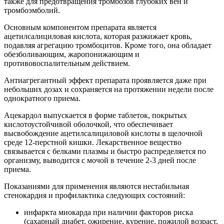
также для предотвращения тромбозов глубоких вен и
тромбоэмболий.
Основным компонентом препарата является
ацетилсалициловая кислота, которая разжижает кровь,
подавляя агрегацию тромбоцитов. Кроме того, она обладает
обезболивающим, жаропонижающим и
противовоспалительным действием.
Антиагрегантный эффект препарата проявляется даже при
небольших дозах и сохраняется на протяжении недели после
однократного приема.
Ацекардол выпускается в форме таблеток, покрытых
кислотоустойчивой оболочкой, что обеспечивает
высвобождение ацетилсалициловой кислоты в щелочной
среде 12-перстной кишки. Лекарственное вещество
связывается с белками плазмы и быстро распределяется по
организму, выводится с мочой в течение 2-3 дней после
приема.
Показаниями для применения являются нестабильная
стенокардия и профилактика следующих состояний:
инфаркта миокарда при наличии факторов риска
(сахарный диабет, ожирение, курение, пожилой возраст,