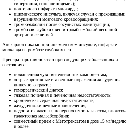
гипертония, гиперлипидемия);
повторного инфаркта миокарда;
ишемического инсульта, включая случаи с преходящими
нарушениями мозгового кровообращения;
тромбоэмболии после сосудистых манипуляций;
тромбозов глубоких вен и тромбоэмболий легочной
артерии и ее ветвей.
Ацекардол показан при ишемическом инсульте, инфаркте
миокарда и тромбозе глубоких вен.
Препарат противопоказан при следующих заболеваниях и
состояниях:
повышенная чувствительность к компонентам;
острые эрозивные и язвенные поражения желудочно-
кишечного тракта;
геморрагический диатез;
тяжелая почечная и печеночная недостаточность;
хроническая сердечная недостаточность;
желудочно-кишечные кровотечения;
недостаток лактазы, непереносимость лактозы, глюкозо-
галактозная мальабсорбция;
совместный прием с Метотрексатом в дозе 15 мг/неделю
и более.