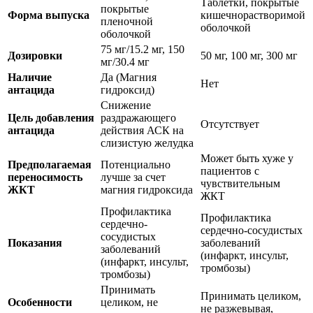
Таблетки, покрытые
покрытые
Форма выпуска
кишечнорастворимой
пленочной
оболочкой
оболочкой
75 мг/15.2 мг, 150
Дозировки
50 мг, 100 мг, 300 мг
мг/30.4 мг
Наличие
Да (Магния
Нет
антацида
гидроксид)
Снижение
Цель добавления
раздражающего
Отсутствует
антацида
действия АСК на
слизистую желудка
Может быть хуже у
Предполагаемая
Потенциально
пациентов с
переносимость
лучше за счет
чувствительным
ЖКТ
магния гидроксида
ЖКТ
Профилактика
Профилактика
сердечно-
сердечно-сосудистых
сосудистых
Показания
заболеваний
заболеваний
(инфаркт, инсульт,
(инфаркт, инсульт,
тромбозы)
тромбозы)
Принимать
Принимать целиком,
Особенности
целиком, не
не разжевывая,