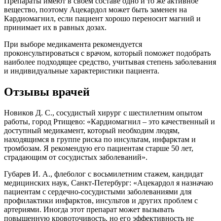
Препараты имеют в своем составе одно и то же активное
вещество, поэтому Ацекардол может быть заменен на
Кардиомагнил, если пациент хорошо переносит магний и
принимает их в равных дозах.
При выборе медикамента рекомендуется
проконсультироваться с врачом, который поможет подобрать
наиболее подходящее средство, учитывая степень заболевания
и индивидуальные характеристики пациента.
Отзывы врачей
Новиков Д. С., сосудистый хирург с шестилетним опытом
работы, город Ртищево: «Кардиомагнил – это качественный и
доступный медикамент, который необходим людям,
находящимся в группе риска по инсультам, инфарктам и
тромбозам. Я рекомендую его пациентам старше 50 лет,
страдающим от сосудистых заболеваний».
Губарев И. А., флеболог с восьмилетним стажем, кандидат
медицинских наук, Санкт-Петербург: «Ацекардол я назначаю
пациентам с сердечно-сосудистыми заболеваниями для
профилактики инфарктов, инсультов и других проблем с
артериями. Иногда этот препарат может вызывать
повышенную кровоточивость, но его эффективность не