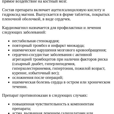
прямое воздействие на костный мозг.
Состав препарата включает ацетилсалициловую кислоту и
гидроксид магния. Выпускается в форме таблеток, покрытых
пленочной оболочкой, в виде сердечек.
Кардиомагнил назначается для профилактики и лечения
следующих заболеваний:
нестабильная стенокардия;
повторный тромбоз и инфаркт миокарда;
ишемические нарушения мозгового кровообращения;
сердечно-сосудистые заболевания с активной
агрегацией тромбоцитов при наличии факторов риска
(сахарный диабет, гиперлипидемия,
гиперхолестеринемия, гипертония, пожилой возраст,
курение, избыточный вес);
осложнения после операций;
ишемическая болезнь сердца в остром или хроническом
течении.
Препарат противопоказан в следующих случаях:
повышенная чувствительность к компонентам
препарата;
астма, вызванная лечением салицилатами или