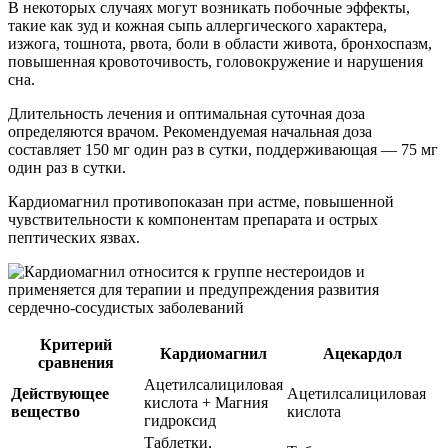
В некоторых случаях могут возникать побочные эффекты,
такие как зуд и кожная сыпь аллергического характера,
изжога, тошнота, рвота, боли в области живота, бронхоспазм,
повышенная кровоточивость, головокружение и нарушения
сна.
Длительность лечения и оптимальная суточная доза
определяются врачом. Рекомендуемая начальная доза
составляет 150 мг один раз в сутки, поддерживающая — 75 мг
один раз в сутки.
Кардиомагнил противопоказан при астме, повышенной
чувствительности к компонентам препарата и острых
пептических язвах.
Критерий
Кардиомагнил
Ацекардол
сравнения
Ацетилсалициловая
Действующее
Ацетилсалициловая
кислота + Магния
вещество
кислота
гидроксид
Таблетки,