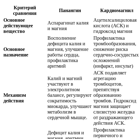
Критерий
Панангин
Кардиомагнил
сравнения
Основное
Ацетилсалициловая
Аспарагинат калия
действующее
кислота (АСК) и
и магния
вещество
гидроксид магния
Восполнение
Профилактика
дефицита калия и
тромбообразования,
Основное
магния, улучшение
снижение риска
назначение
работы сердца,
сердечно-сосудистых
профилактика
осложнений
аритмий
(инфаркт, инсульт)
АСК подавляет
Калий и магний
агрегацию
участвуют в
тромбоцитов,
электролитном
препятствуя
Механизм
балансе, регулируют
образованию
действия
сократимость
тромбов. Гидроксид
миокарда, улучшают
магния защищает
метаболизм в
слизистую желудка
сердечной мышце.
от раздражающего
действия АСК.
Профилактика
Дефицит калия и
первичного и
магния, аритмии,