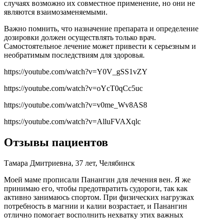
случаях возможно их совместное применение, но они не
являются взаимозаменяемыми.
Важно помнить, что назначение препарата и определение
дозировки должен осуществлять только врач.
Самостоятельное лечение может привести к серьезным и
необратимым последствиям для здоровья.
https://youtube.com/watch?v=Y0V_gSS1vZY
https://youtube.com/watch?v=oYcT0qCc5uc
https://youtube.com/watch?v=v0me_Wv8AS8
https://youtube.com/watch?v=AlluFVAXqlc
Отзывы пациентов
Тамара Дмитриевна, 37 лет, Челябинск
Моей маме прописали Панангин для лечения вен. Я же
принимаю его, чтобы предотвратить судороги, так как
активно занимаюсь спортом. При физических нагрузках
потребность в магнии и калии возрастает, и Панангин
отлично помогает восполнить нехватку этих важных