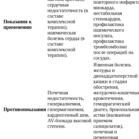
повторного инфаркт
сердечная
миокарда,
недостаточность (в
нестабильная
составе
стенокардия,
Показания к
комплексной
профилактика
применению
терапии),
ишемического
ишемическая
инсульта,
болезнь сердца (в
профилактика
составе
тромбоэмболии
комплексной
после операций на
терапии).
сосудах.
Язвенная болезнь
желудка и
двенадцатиперстной
кишки в стадии
обострения,
Почечная
желудочно-кишечны
недостаточность,
кровотечения,
гиперкалиемия,
геморрагический
Противопоказания
гипермагниемия,
диатез, бронхиальная
кардиогенный шок,
астма (вызванная
AV-блокада высокой
приемом
степени.
салицилатов),
почечная и
печеночная