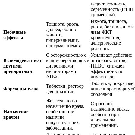
недостаточность,
беременность (I и III
триместры).
Изжога, тошнота,
Тошнота, рвота,
рвота, боли в животе
диарея, боли в
Побочные
язвы ЖКТ,
животе,
эффекты
кровотечения,
гиперкалиемия,
аллергические
гипермагниемия.
реакции.
С осторожностью с
Усиливает действие
Взаимодействие с
калийсберегающими
антикоагулянтов,
другими
диуретиками,
НПВС, снижает
препаратами
ингибиторами
эффективность
АПФ.
диуретиков.
Таблетки, покрытые
Таблетки, раствор
Форма выпуска
кишечнорастворимо
для инъекций
оболочкой
Желательно по
Строго по
назначению врача,
назначению врача,
Назначение
особенно при
особенно при
врачом
наличии
длительном
сопутствующих
применении.
заболеваний.
Да, при наличии
Да, при наличии