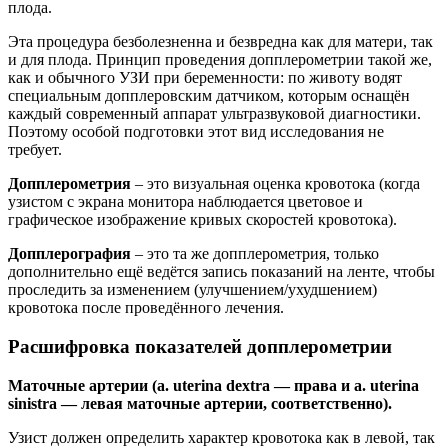
плода.
Эта процедура безболезненна и безвредна как для матери, так
и для плода. Принцип проведения допплерометрии такой же,
как и обычного УЗИ при беременности: по животу водят
специальным допплеровским датчиком, которым оснащён
каждый современный аппарат ультразвуковой диагностики.
Поэтому особой подготовки этот вид исследования не
требует.
Допплерометрия
– это визуальная оценка кровотока (когда
узистом с экрана монитора наблюдается цветовое и
графическое изображение кривых скоростей кровотока).
Допплерография
– это та же допплерометрия, только
дополнительно ещё ведётся запись показаний на ленте, чтобы
проследить за изменением (улучшением/ухудшением)
кровотока после проведённого лечения.
Расшифровка показателей допплерометрии
Маточные артерии (a. uterina dextra — права и a. uterina
sinistra — левая маточные артерии, соответственно).
Узист должен определить характер кровотока как в левой, так