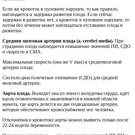
Если же кровоток в пуповине нарушен, то как правило,
наблюдается и задержка развития плода. Если сейчас
задержки в развитии нет, а кровоток в пуповине нарушен, то
потом без лечения может наблюдаться отставание плода в
развитии.
Средняя мозговая артерия плода (a. cerebri media).
При
страдании плода наблюдается повышение значений ПИ, СДО
и скорости в СМА.
Максимальная скорость (она же V max) в среднемозговой
артерии плода:
Систоло-диастолическое отношение (СДО) для средней
мозговой артерии:
Аорта плода.
Выходит она из левого желудочка сердца, идёт
вдоль позвоночника и заканчивается в нижней области
живота, где аорта делится на две подвздошные артерии,
которые обеспечивают кровоснабжение ног человека.
Отклонения в кровотоке аорты можно выявить только после
22-24 недели беременности.