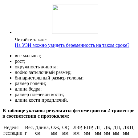
Читайте также:
На УЗИ можно увидеть беременность на таком сроке?
вес малыша;
рост;
окружность живота;
лобно-затылочный размер;
бипариетальный размер головы;
размер голени;
длина бедра;
размер плечевой кости;
длина кости предплечий.
В таблице указаны результаты фетометрии во 2 триместре
в соответствии с протоколом:
Неделя
Вес,
Длина,
ОЖ,
ОГ,
ЛЗР,
БПР,
ДГ,
ДБ,
ДП,
ДКП,
гестации
г
см
мм
мм
мм
мм
мм
мм
мм
мм