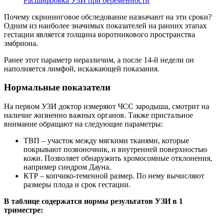
Расшифровка УЗИ при беременности
Почему скрининговое обследование назначают на эти сроки?
Одним из наиболее значимых показателей на ранних этапах
гестации является толщина воротникового пространства
эмбриона.
Ранее этот параметр неразличим, а после 14-й недели он
наполняется лимфой, искажающей показания.
Нормальные показатели
На первом УЗИ доктор измеряют ЧСС зародыша, смотрит на
наличие жизненно важных органов. Также пристальное
внимание обращают на следующие параметры:
ТВП – участок между мягкими тканями, которые
покрывают позвоночник, и внутренней поверхностью
кожи. Позволяет обнаружить хромосомные отклонения,
например синдром Дауна.
КТР – копчико-теменной размер. По нему вычисляют
размеры плода и срок гестации.
В таблице содержатся нормы результатов УЗИ в 1
триместре: