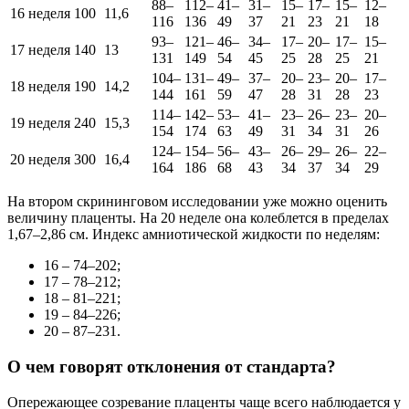
88–
112–
41–
31–
15–
17–
15–
12–
16 неделя
100
11,6
116
136
49
37
21
23
21
18
93–
121–
46–
34–
17–
20–
17–
15–
17 неделя
140
13
131
149
54
45
25
28
25
21
104–
131–
49–
37–
20–
23–
20–
17–
18 неделя
190
14,2
144
161
59
47
28
31
28
23
114–
142–
53–
41–
23–
26–
23–
20–
19 неделя
240
15,3
154
174
63
49
31
34
31
26
124–
154–
56–
43–
26–
29–
26–
22–
20 неделя
300
16,4
164
186
68
43
34
37
34
29
На втором скрининговом исследовании уже можно оценить
величину плаценты. На 20 неделе она колеблется в пределах
1,67–2,86 см. Индекс амниотической жидкости по неделям:
16 – 74–202;
17 – 78–212;
18 – 81–221;
19 – 84–226;
20 – 87–231.
О чем говорят отклонения от стандарта?
Опережающее созревание плаценты чаще всего наблюдается у