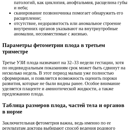
патологий, как циклопия, анофтальмия, расщелина губы
и неба;
сканирование позвоночника помогает обнаружить его
расщепление;
отсутствие, недоразвитость или аномальное строение
внутренних органов указывают на внутриутробные
аномалии, несовместимые с жизнью.
Параметры фетометрии плода в третьем
триместре
Третье УЗИ плода назначают на 32–33 недели гестации, хотя
по индивидуальным показаниям срок может быть сдвинут на
несколько недель. В этот период малыш уже полностью
сформирован, и появляется возможность оценить пороки
развития, которые не были видны ранее. Особое внимание
уделяется плаценте и амниотической жидкости, а также
предлежанию плода.
Таблица размеров плода, частей тела и органов
в норме
Заключительная фетометрия важна, ведь именно по ее
результатам доктора выбирают способ ведения родового