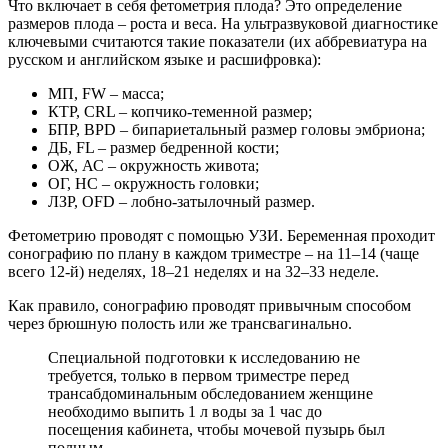
Что включает в себя фетометрия плода? Это определение
размеров плода – роста и веса. На ультразвуковой диагностике
ключевыми считаются такие показатели (их аббревиатура на
русском и английском языке и расшифровка):
МП, FW – масса;
КТР, CRL – копчико-теменной размер;
БПР, BPD – бипариетальный размер головы эмбриона;
ДБ, FL – размер бедренной кости;
ОЖ, АС – окружность живота;
ОГ, НС – окружность головки;
ЛЗР, OFD – лобно-затылочный размер.
Фетометрию проводят с помощью УЗИ. Беременная проходит
сонографию по плану в каждом триместре – на 11–14 (чаще
всего 12-й) неделях, 18–21 неделях и на 32–33 неделе.
Как правило, сонографию проводят привычным способом
через брюшную полость или же трансвагинально.
Специальной подготовки к исследованию не
требуется, только в первом триместре перед
трансабдоминальным обследованием женщине
необходимо выпить 1 л воды за 1 час до
посещения кабинета, чтобы мочевой пузырь был
полным.