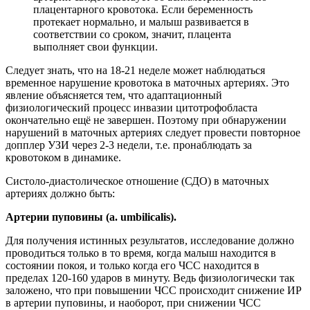
плацентарного кровотока. Если беременность
протекает нормально, и малыш развивается в
соответствии со сроком, значит, плацента
выполняет свои функции.
Следует знать, что на 18-21 неделе может наблюдаться
временное нарушение кровотока в маточных артериях. Это
явление объясняется тем, что адаптационный
физиологический процесс инвазии цитотрофобласта
окончательно ещё не завершен. Поэтому при обнаружении
нарушений в маточных артериях следует провести повторное
допплер УЗИ через 2-3 недели, т.е. пронаблюдать за
кровотоком в динамике.
Систоло-диастолическое отношение (СДО) в маточных
артериях должно быть:
Артерии пуповины (a. umbilicalis).
Для получения истинных результатов, исследование должно
проводиться только в то время, когда малыш находится в
состоянии покоя, и только когда его ЧСС находится в
пределах 120-160 ударов в минуту. Ведь физиологически так
заложено, что при повышении ЧСС происходит снижение ИР
в артерии пуповины, и наоборот, при снижении ЧСС