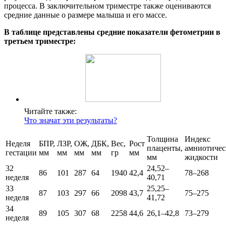
процесса. В заключительном триместре также оцениваются
средние данные о размере малыша и его массе.
В таблице представлены средние показатели фетометрии в
третьем триместре:
Читайте также:
Что значат эти результаты?
Толщина
Индекс
Неделя
БПР,
ЛЗР,
ОЖ,
ДБК,
Вес,
Рост
плаценты,
амниотичес
гестации
мм
мм
мм
мм
гр
мм
мм
жидкости
32
24,52–
86
101
287
64
1940
42,4
78–268
неделя
40,71
33
25,25–
87
103
297
66
2098
43,7
75–275
неделя
41,72
34
89
105
307
68
2258
44,6
26,1–42,8
73–279
неделя