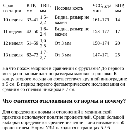
Срок
КТР,
ТВП,
ЧСС, уд./
БПР,
Носовая кость
гестации
мм
мм
мин.
мм
1,5–
Видна, размер не
10 неделя
33–41
161–179
14
2,2
важен
1,6–
Видна, размер не
11 неделя
42–50
153–177
17
2,4
важен
1,6–
12 неделя
51–59
От 3 мм
150–174
20
2,5
1,7–
13 неделя
62–73
От 3 мм
147–171
25
2,7
На что похож эмбрион в сравнении с фруктами? До первого
месяца он напоминает по размерам маковое зернышко. К
концу второго месяца он соответствует крупной виноградине
в 5 см. В период первого фетометрического исследования он
сравним со спелым инжиром в 7 см.
Что считается отклонением от нормы и почему?
Для определения нормы и отклонений в медицинской
практике используют понятие процентилей. Среди большой
выборки определяется среднее значение – оно называется 50
процентилем. Норма УЗИ находится в границах 5–95