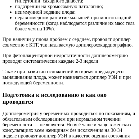
гипертонии, сахарного диабета;
подозрении на хромосомную патологию;
неиммунной водянке плода;
неравномерном развитие малышей при многоплодной
беременности (когда наблюдается различие их масс тела
более чем на 10%).
При наличии у плода проблем с сердцем, проводят допплер
совместно с КТГ, так называемую допплерэхокардиографию.
При фетоплацентарной недостаточности допплерометрию
проводят систематически каждые 2-3 недели.
Также при развитии осложнений во время предыдущего
вынашивания плода, может назначаться допплер УЗИ и при
последующей беременности.
Подготовка к исследованию и как оно
проводится
Допплерометрия у беременных проводиться по показаниям, и
обязательным обследованием при нормальном течении
беременности — не является. Но всё чаще и чаще в женских
консультациях всем женщинам без исключения на 30-34
неделе проводят допплер УЗИ в качестве оценки состояния