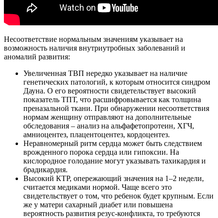
Несоответствие нормальным значениям указывает на
возможность наличия внутриутробных заболеваний и
аномалий развития:
Увеличенная ТВП нередко указывает на наличие
генетических патологий, к которым относится синдром
Дауна. О его вероятности свидетельствует высокий
показатель ТПТ, что расшифровывается как толщина
преназальной ткани. При обнаружении несоответствия
нормам женщину отправляют на дополнительные
обследования – анализ на альфафетопротеин, ХГЧ,
амниоцентез, плацентоцентез, кордоцентез.
Неравномерный ритм сердца может быть следствием
врожденного порока сердца или гипоксии. На
кислородное голодание могут указывать тахикардия и
брадикардия.
Высокий КТР, опережающий значения на 1–2 недели,
считается медиками нормой. Чаще всего это
свидетельствует о том, что ребенок будет крупным. Если
же у матери сахарный диабет или повышена
вероятность развития резус-конфликта, то требуются