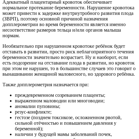
Адекватный плацентарный кровоток обеспечивает
нормальное протекание беременности. Нарушение кровотока
может привести к задержке внутриутробного развития плода
(ЗВРП), поэтому основной причиной назначения
допплерометрии во время беременности является именно
несоответствие размеров тельца и/или органов малыша
нормам.
Необязательно при нарушенном кровотоке ребёнок будет
отставать в развитии, просто риск неблагоприятного течения
беременности значительно возрастает. Ну и наоборот, если
есть подозрение на отставание плода в развитии, но кровоток
при этом не нарушен, то в большинстве случаев это говорит о
вынашивании женщиной маловесного, но здорового ребёнка.
Также допплерометрия назначается при:
преждевременном созреванием плаценты;
выраженном маловодии или многоводии;
аномалии пуповины;
резус-конфликте;
гестозе (позднем токсикозе, осложненном рвотой,
сильной отёчностью и повышением давления у
беременной);
наличии у будущей мамы заболеваний почек,