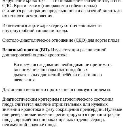
Нарушение кровотока — это повышение значений ИР, ПИ и
СДО. Критическим (говорящим о гибели плода)
считается регистрация предельно низких значений вплоть до
их полного исчезновения.
Изменения в аорте характеризуют степень тяжести
внутриутробной гипоксии плода.
Систоло-диастолическое отношение (СДО) для аорты плода:
Венозный проток (ВП).
Изучается при расширенной
допплеровской оценке кровотока.
Во время исследования необходимо не принимать
во внимание эпизоды икотоподобных
дыхательных движений ребёнка и активного
шевеления.
Для оценки венозного протока не используют индексы.
Диагностическим критерием патологического состояния
плода считается наличие отрицательных или нулевых
значений кровотока в фазу сокращения предсердий. Нулевые
или реверсивные значения регистрируются при гипотрофии
плода, врождённых пороках правых отделов сердца,
неиммунной водянке плода.