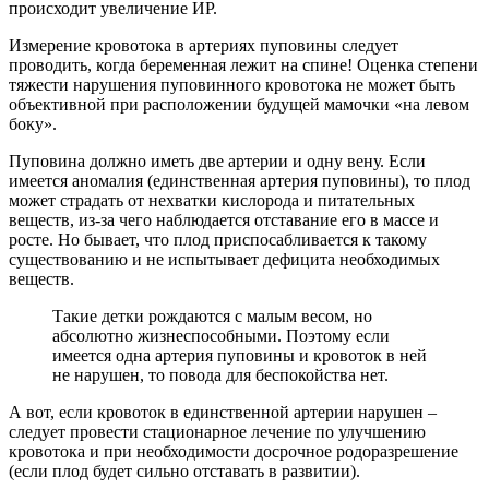
происходит увеличение ИР.
Измерение кровотока в артериях пуповины следует
проводить, когда беременная лежит на спине! Оценка степени
тяжести нарушения пуповинного кровотока не может быть
объективной при расположении будущей мамочки «на левом
боку».
Пуповина должно иметь две артерии и одну вену. Если
имеется аномалия (единственная артерия пуповины), то плод
может страдать от нехватки кислорода и питательных
веществ, из-за чего наблюдается отставание его в массе и
росте. Но бывает, что плод приспосабливается к такому
существованию и не испытывает дефицита необходимых
веществ.
Такие детки рождаются с малым весом, но
абсолютно жизнеспособными. Поэтому если
имеется одна артерия пуповины и кровоток в ней
не нарушен, то повода для беспокойства нет.
А вот, если кровоток в единственной артерии нарушен –
следует провести стационарное лечение по улучшению
кровотока и при необходимости досрочное родоразрешение
(если плод будет сильно отставать в развитии).