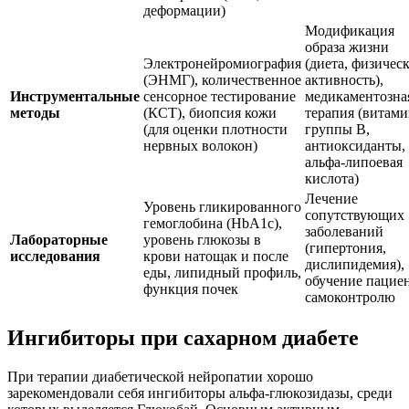
деформации)
Модификация
образа жизни
Электронейромиография
(диета, физичес
(ЭНМГ), количественное
активность),
Инструментальные
сенсорное тестирование
медикаментозна
методы
(КСТ), биопсия кожи
терапия (витам
(для оценки плотности
группы B,
нервных волокон)
антиоксиданты,
альфа-липоевая
кислота)
Лечение
Уровень гликированного
сопутствующих
гемоглобина (HbA1c),
заболеваний
Лабораторные
уровень глюкозы в
(гипертония,
исследования
крови натощак и после
дислипидемия),
еды, липидный профиль,
обучение пацие
функция почек
самоконтролю
Ингибиторы при сахарном диабете
При терапии диабетической нейропатии хорошо
зарекомендовали себя ингибиторы альфа-глюкозидазы, среди