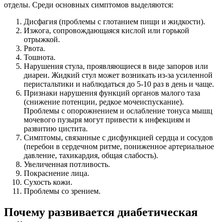
отделы. Среди основных симптомов выделяются:
Дисфагия (проблемы с глотанием пищи и жидкости).
Изжога, сопровождающаяся кислой или горькой
отрыжкой.
Рвота.
Тошнота.
Нарушения стула, проявляющиеся в виде запоров или
диареи. Жидкий стул может возникать из-за усиленной
перистальтики и наблюдаться до 5-10 раз в день и чаще.
Признаки нарушения функций органов малого таза
(снижение потенции, редкое мочеиспускание).
Проблемы с опорожнением и ослабление тонуса мышц
мочевого пузыря могут привести к инфекциям и
развитию цистита.
Симптомы, связанные с дисфункцией сердца и сосудов
(перебои в сердечном ритме, пониженное артериальное
давление, тахикардия, общая слабость).
Увеличенная потливость.
Покраснение лица.
Сухость кожи.
Проблемы со зрением.
Почему развивается диабетическая