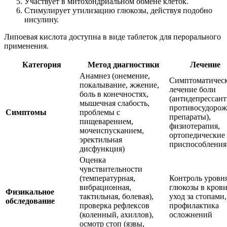
Участвует в митохондриальном обмене клеток.
Стимулирует утилизацию глюкозы, действуя подобно
инсулину.
Липоевая кислота доступна в виде таблеток для перорального
применения.
Категория
Метод диагностики
Лечение
Анамнез (онемение,
Симптоматичес
покалывание, жжение,
лечение боли
боль в конечностях,
(антидепрессант
мышечная слабость,
противосудоро
Симптомы
проблемы с
препараты),
пищеварением,
физиотерапия,
мочеиспусканием,
ортопедические
эректильная
приспособления
дисфункция)
Оценка
чувствительности
(температурная,
Контроль уровн
вибрационная,
глюкозы в крови
Физикальное
тактильная, болевая),
уход за стопами,
обследование
проверка рефлексов
профилактика
(коленный, ахиллов),
осложнений
осмотр стоп (язвы,