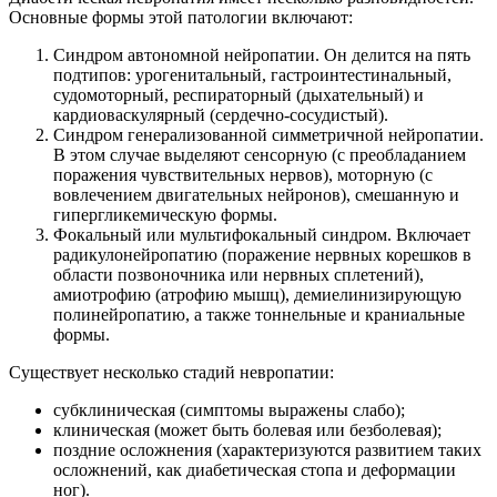
Основные формы этой патологии включают:
Синдром автономной нейропатии. Он делится на пять
подтипов: урогенитальный, гастроинтестинальный,
судомоторный, респираторный (дыхательный) и
кардиоваскулярный (сердечно-сосудистый).
Синдром генерализованной симметричной нейропатии.
В этом случае выделяют сенсорную (с преобладанием
поражения чувствительных нервов), моторную (с
вовлечением двигательных нейронов), смешанную и
гипергликемическую формы.
Фокальный или мультифокальный синдром. Включает
радикулонейропатию (поражение нервных корешков в
области позвоночника или нервных сплетений),
амиотрофию (атрофию мышц), демиелинизирующую
полинейропатию, а также тоннельные и краниальные
формы.
Существует несколько стадий невропатии:
субклиническая (симптомы выражены слабо);
клиническая (может быть болевая или безболевая);
поздние осложнения (характеризуются развитием таких
осложнений, как диабетическая стопа и деформации
ног).