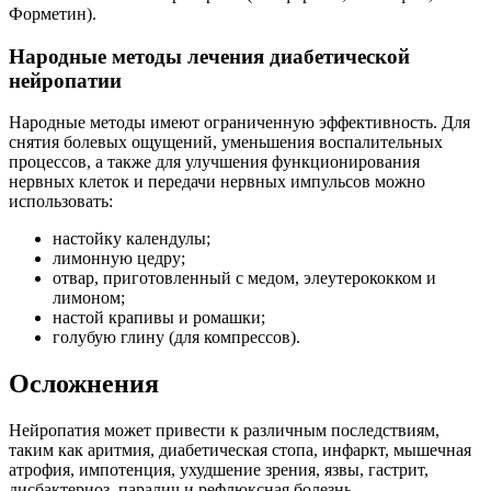
Форметин).
Народные методы лечения диабетической
нейропатии
Народные методы имеют ограниченную эффективность. Для
снятия болевых ощущений, уменьшения воспалительных
процессов, а также для улучшения функционирования
нервных клеток и передачи нервных импульсов можно
использовать:
настойку календулы;
лимонную цедру;
отвар, приготовленный с медом, элеутерококком и
лимоном;
настой крапивы и ромашки;
голубую глину (для компрессов).
Осложнения
Нейропатия может привести к различным последствиям,
таким как аритмия, диабетическая стопа, инфаркт, мышечная
атрофия, импотенция, ухудшение зрения, язвы, гастрит,
дисбактериоз, паралич и рефлюксная болезнь.