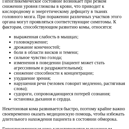
Гипогликемическое состояние возникает при резком
снижении уровня глюкозы в крови, что приводит к
кислородному и энергетическому дефициту в тканях
головного мозга. При поражении различных участков этого
органа могут проявляться соответствующие симптомы. К
факторам, способствующим развитию комы, относятся:
выраженная слабость в мышцах;
головокружение;
дрожание конечностей;
боли в области висков и темени;
сильное чувство голода;
изменения в поведении (пациент может стать
агрессивным и раздражительным);
снижение способности к концентрации;
ухудшение зрения;
нарушения речи (человек говорит медленно, растягивая
слова);
судороги, сопровождающиеся потерей сознания;
остановка дыхания и сердца.
Некетоновая кома развивается быстро, поэтому крайне важно
своевременно оказать медицинскую помощь, чтобы избежать
длительного нахождения пациента в состоянии обморока.
Гипогликемическая кома характеризуется выраженным