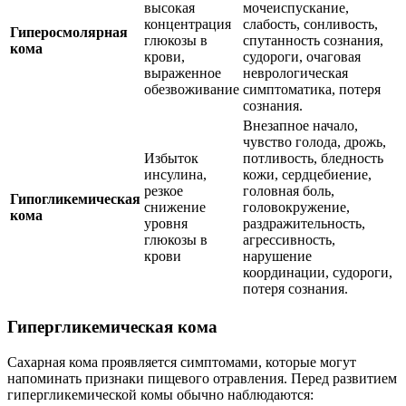
высокая
мочеиспускание,
концентрация
слабость, сонливость,
Гиперосмолярная
глюкозы в
спутанность сознания,
кома
крови,
судороги, очаговая
выраженное
неврологическая
обезвоживание
симптоматика, потеря
сознания.
Внезапное начало,
чувство голода, дрожь,
Избыток
потливость, бледность
инсулина,
кожи, сердцебиение,
резкое
головная боль,
Гипогликемическая
снижение
головокружение,
кома
уровня
раздражительность,
глюкозы в
агрессивность,
крови
нарушение
координации, судороги,
потеря сознания.
Гипергликемическая кома
Сахарная кома проявляется симптомами, которые могут
напоминать признаки пищевого отравления. Перед развитием
гипергликемической комы обычно наблюдаются: