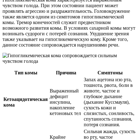
чувством голода. При этом состоянии пациент может
проявлять агрессию и раздражительность. Головокружение
также является одним из симптомов гипогликемической
комы. Тремор конечностей служит предвестником
возможного развития комы. В условиях сахарной комы могут
возникать судороги с потерей сознания. Ухудшение зрения
также указывает на гипогликемическую кому. Кроме того,
данное состояние сопровождается нарушениями речи.
Тип комы
Причина
Симптомы
Запах ацетона изо рта,
тошнота, рвота, боли в
Выраженный
животе, частое и
дефицит
глубокое дыхание
Кетоацидотическая
инсулина,
(дыхание Куссмауля),
кома
накопление
сухость кожи и
кетоновых тел
слизистых, сонливость,
спутанность сознания,
потеря сознания.
Сильная жажда, сухость
Крайне
во рту, частое