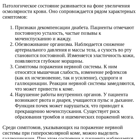
Патологическое состояние развивается на фоне увеличения
осмолярности крови. Оно сопровождается рядом характерных
симптомов:
Признаки декомпенсации диабета. Пациенты отмечают
постоянную усталость, частые позывы к
мочеиспусканию и жажду.
Обезвоживание организма. Наблюдается снижение
артериального давления и массы тела, а сухость во рту
становится постоянной. Изменяется эластичность кожи,
появляются глубокие морщины.
Симптомы поражения нервной системы. К ним
относятся мышечная слабость, изменение рефлексов
(как их исчезновение, так и усиление), судороги и
галлюцинации. Реакции нервной системы замедляются,
что может привести к коме.
Нарушение работы внутренних органов. У пациента
возникают рвота и диарея, учащаются пульс и дыхание.
Функция почек может нарушаться, что приводит к
прекращению мочеиспускания. Существует риск
образования тромбов и ишемических поражений мозга.
Среди симптомов, указывающих на поражение нервной
системы при гиперосмолярной коме, можно выделить
галлюцинации. При этом состоянии у пациента наблюдается