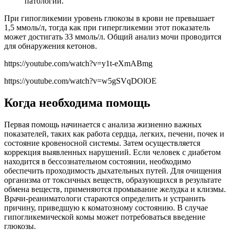
патологий.
При гипогликемии уровень глюкозы в крови не превышает
1,5 ммоль/л, тогда как при гипергликемии этот показатель
может достигать 33 ммоль/л. Общий анализ мочи проводится
для обнаружения кетонов.
https://youtube.com/watch?v=y1t-eXmABmg
https://youtube.com/watch?v=w5gSVqDOlOE
Когда необходима помощь
Первая помощь начинается с анализа жизненно важных
показателей, таких как работа сердца, легких, печени, почек и
состояние кровеносной системы. Затем осуществляется
коррекция выявленных нарушений. Если человек с диабетом
находится в бессознательном состоянии, необходимо
обеспечить проходимость дыхательных путей. Для очищения
организма от токсичных веществ, образующихся в результате
обмена веществ, применяются промывание желудка и клизмы.
Врачи-реаниматологи стараются определить и устранить
причину, приведшую к коматозному состоянию. В случае
гипогликемической комы может потребоваться введение
глюкозы.