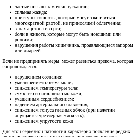
частые позывы к мочеиспусканию;
сильная жажда;
приступы тошноты, которые могут закончиться
многократной рвотой, не приносящей облегчения;
запах ацетона изо рта;
боли в животе, которые могут быть ноющими или
резкими;
нарушения работы кишечника, проявляющиеся запором
или диареей.
Если не предпринять меры, может развиться прекома, которая
сопровождается:
нарушением сознания;
уменьшением объема мочи;
снижением температуры тела;
сухостью и синюшностью кожи;
учащенным сердцебиением;
падением артериального давления;
снижением тонуса глазных яблок (при нажатии
ощущается чрезмерная мягкость);
снижением упругости кожи.
Для этой серьезной патологии характерно появление редких
шумных вдохов и резких выдохов, при которых также