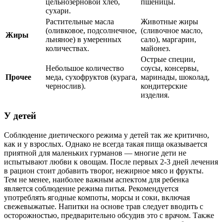
цельнозерновой хлеб,
пшеницы.
сухари.
Растительные масла
Животные жиры
(оливковое, подсолнечное,
(сливочное масло,
Жиры
льняное) в умеренных
сало), маргарин,
количествах.
майонез.
Острые специи,
Небольшое количество
соусы, консервы,
Прочее
меда, сухофруктов (курага,
маринады, шоколад,
чернослив).
кондитерские
изделия.
У детей
Соблюдение диетического режима у детей так же критично,
как и у взрослых. Однако не всегда такая пища оказывается
приятной для маленьких гурманов — многие дети не
испытывают любви к овощам. После первых 2-3 дней лечения
в рацион стоит добавить творог, нежирное мясо и фрукты.
Тем не менее, наиболее важным аспектом для ребенка
является соблюдение режима питья. Рекомендуется
употреблять ягодные компоты, морсы и соки, включая
свежевыжатые. Напитки на основе трав следует вводить с
осторожностью, предварительно обсудив это с врачом. Также