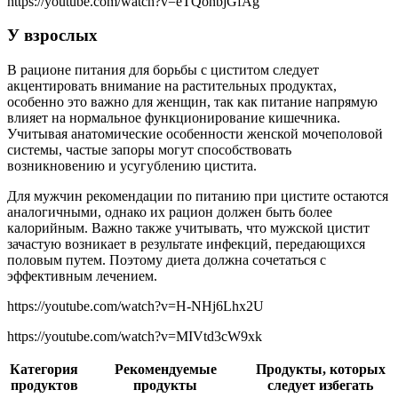
https://youtube.com/watch?v=eTQonbjGfAg
У взрослых
В рационе питания для борьбы с циститом следует
акцентировать внимание на растительных продуктах,
особенно это важно для женщин, так как питание напрямую
влияет на нормальное функционирование кишечника.
Учитывая анатомические особенности женской мочеполовой
системы, частые запоры могут способствовать
возникновению и усугублению цистита.
Для мужчин рекомендации по питанию при цистите остаются
аналогичными, однако их рацион должен быть более
калорийным. Важно также учитывать, что мужской цистит
зачастую возникает в результате инфекций, передающихся
половым путем. Поэтому диета должна сочетаться с
эффективным лечением.
https://youtube.com/watch?v=H-NHj6Lhx2U
https://youtube.com/watch?v=MIVtd3cW9xk
Категория
Рекомендуемые
Продукты, которых
продуктов
продукты
следует избегать