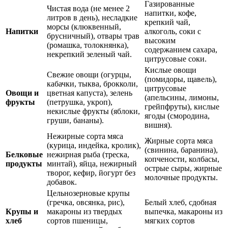
Газированные
Чистая вода (не менее 2
напитки, кофе,
литров в день), несладкие
крепкий чай,
морсы (клюквенный,
Напитки
алкоголь, соки с
брусничный), отвары трав
высоким
(ромашка, толокнянка),
содержанием сахара,
некрепкий зеленый чай.
цитрусовые соки.
Кислые овощи
Свежие овощи (огурцы,
(помидоры, щавель),
кабачки, тыква, брокколи,
цитрусовые
Овощи и
цветная капуста), зелень
(апельсины, лимоны,
фрукты
(петрушка, укроп),
грейпфруты), кислые
некислые фрукты (яблоки,
ягоды (смородина,
груши, бананы).
вишня).
Нежирные сорта мяса
Жирные сорта мяса
(курица, индейка, кролик),
(свинина, баранина),
Белковые
нежирная рыба (треска,
копчености, колбасы,
продукты
минтай), яйца, нежирный
острые сыры, жирные
творог, кефир, йогурт без
молочные продукты.
добавок.
Цельнозерновые крупы
(гречка, овсянка, рис),
Белый хлеб, сдобная
Крупы и
макароны из твердых
выпечка, макароны из
хлеб
сортов пшеницы,
мягких сортов