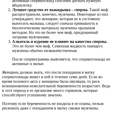
активный сперматозоид способен догнать нужную
яйцеклетку.
Лучшее средство от выкидыша – сперма.
Такой миф
распространили, конечно, мужчины. Некоторые из них
утверждают, что женщине, которая не в состоянии
выносить малыша, следует сначала привыкнуть к
биологическому материалу мужчины оральным
методом. Но это не более чем миф, придуманный
хитрыми мужчинами.
Алкоголь и курение не влияют на качество спермы.
Это не более чем миф. Семенная жидкость пьющего
мужчины обычно низкокачественная.
После спермограммы выясняется, что сперматозоиды не
активные и вялые.
Женщина должна знать, что после попадания в матку
сперматозоиды живут в ней в течение семи дней. Если во
время полового акта у женщины была овуляция, то риск
возникновения нежелательной беременности возрастает. Ведь
в этот период в ее организме много гормонов, которые
способствуют успешному зачатию.
Поэтому если беременность не входила в ее планы, нельзя
рисковать даже с попаданием в матку смазки мужчины.