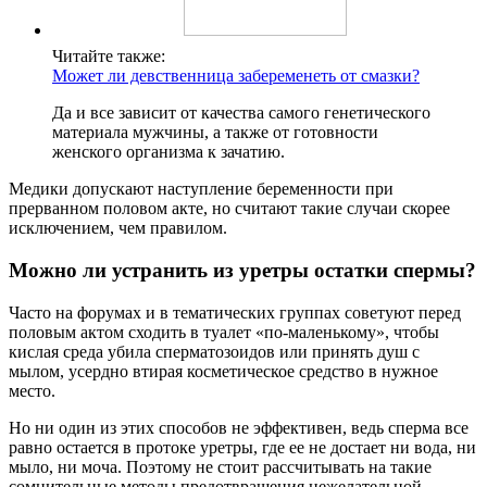
Читайте также:
Может ли девственница забеременеть от смазки?
Да и все зависит от качества самого генетического
материала мужчины, а также от готовности
женского организма к зачатию.
Медики допускают наступление беременности при
прерванном половом акте, но считают такие случаи скорее
исключением, чем правилом.
Можно ли устранить из уретры остатки спермы?
Часто на форумах и в тематических группах советуют перед
половым актом сходить в туалет «по-маленькому», чтобы
кислая среда убила сперматозоидов или принять душ с
мылом, усердно втирая косметическое средство в нужное
место.
Но ни один из этих способов не эффективен, ведь сперма все
равно остается в протоке уретры, где ее не достает ни вода, ни
мыло, ни моча. Поэтому не стоит рассчитывать на такие
сомнительные методы предотвращения нежелательной