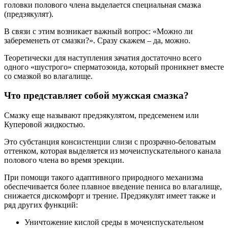
головки полового члена выделается специальная смазка
(предэякулят).
В связи с этим возникает важный вопрос: «Можно ли
забеременеть от смазки?». Сразу скажем – да, можно.
Теоретически для наступления зачатия достаточно всего
одного «шустрого» сперматозоида, который проникнет вместе
со смазкой во влагалище.
Что представляет собой мужская смазка?
Смазку еще называют предэякулятом, предсеменем или
Куперовой жидкостью.
Это субстанция консистенции слизи с прозрачно-беловатым
оттенком, которая выделяется из мочеиспускательного канала
полового члена во время эрекции.
При помощи такого адаптивного природного механизма
обеспечивается более плавное введение пениса во влагалище,
снижается дискомфорт и трение. Предэякулят имеет также и
ряд других функций:
Уничтожение кислой среды в мочеиспускательном