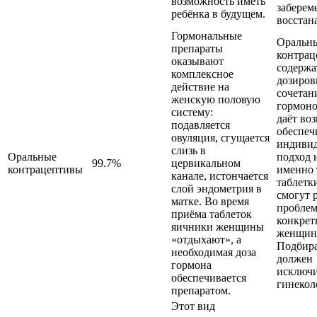
возможность иметь
заберем
ребёнка в будущем.
восстан
Гормональные
Оральн
препараты
контра
оказывают
содержа
комплексное
дозиров
действие на
сочетан
женскую половую
гормоно
систему:
даёт во
подавляется
обеспеч
овуляция, сгущается
индиви
слизь в
Оральные
подход 
99.7%
цервикальном
контрацептивы
именно 
канале, истончается
таблетк
слой эндометрия в
смогут 
матке. Во время
пробле
приёма таблеток
конкрет
яичники женщины
женщин
«отдыхают», а
Подбира
необходимая доза
должен
гормона
исключ
обеспечивается
гинекол
препаратом.
Этот вид