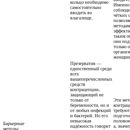
кольцо необходимо
Именно
самостоятельно
соблюд
вводить во
чётких 
влагалище.
позволя
методам
эффект
таким о
они под
только 
органи
женщин
Презерватив —
единственный среди
всех
вышеперечисленных
средств
контрацепции,
защищающий не
только от
Эти ме
беременности, но и
контра
от любых инфекций
требуют
и бактерий. Но его
подгото
невысокая
половом
Барьерные
надёжность говорит
а, значи
методы: