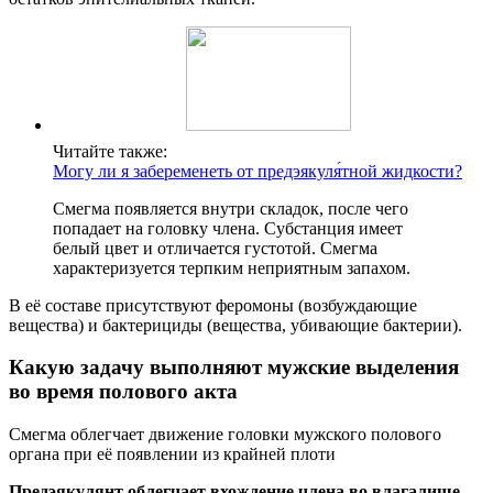
Читайте также:
Могу ли я забеременеть от предэякуля́тной жидкости?
Смегма появляется внутри складок, после чего
попадает на головку члена. Субстанция имеет
белый цвет и отличается густотой. Смегма
характеризуется терпким неприятным запахом.
В её составе присутствуют феромоны (возбуждающие
вещества) и бактерициды (вещества, убивающие бактерии).
Какую задачу выполняют мужские выделения
во время полового акта
Смегма облегчает движение головки мужского полового
органа при её появлении из крайней плоти
Предэякулянт облегчает вхождение члена во влагалище