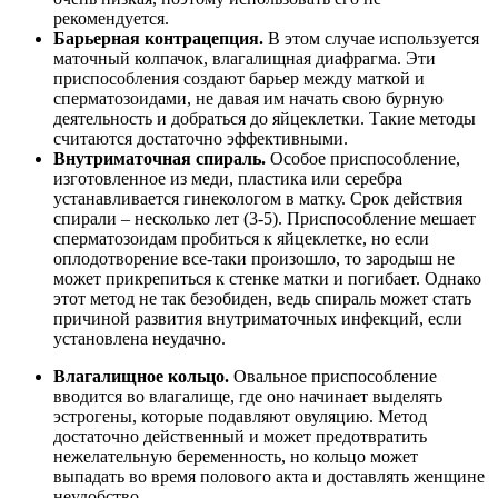
рекомендуется.
Барьерная контрацепция.
В этом случае используется
маточный колпачок, влагалищная диафрагма. Эти
приспособления создают барьер между маткой и
сперматозоидами, не давая им начать свою бурную
деятельность и добраться до яйцеклетки. Такие методы
считаются достаточно эффективными.
Внутриматочная спираль.
Особое приспособление,
изготовленное из меди, пластика или серебра
устанавливается гинекологом в матку. Срок действия
спирали – несколько лет (3-5). Приспособление мешает
сперматозоидам пробиться к яйцеклетке, но если
оплодотворение все-таки произошло, то зародыш не
может прикрепиться к стенке матки и погибает. Однако
этот метод не так безобиден, ведь спираль может стать
причиной развития внутриматочных инфекций, если
установлена неудачно.
Влагалищное кольцо.
Овальное приспособление
вводится во влагалище, где оно начинает выделять
эстрогены, которые подавляют овуляцию. Метод
достаточно действенный и может предотвратить
нежелательную беременность, но кольцо может
выпадать во время полового акта и доставлять женщине
неудобство.