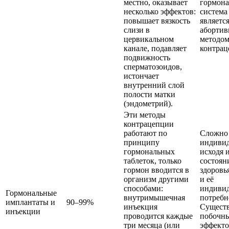
местно, оказывает
гормона
несколько эффектов:
система
повышает вязкость
являетс
слизи в
аборти
цервикальном
методо
канале, подавляет
контрац
подвижность
сперматозоидов,
истончает
внутренний слой
полости матки
(эндометрий).
Эти методы
контрацепции
работают по
Сложно 
принципу
индивид
гормональных
исходя 
таблеток, только
состоян
гормон вводится в
здоров
организм другими
и её
способами:
индиви
Гормональные
внутримышечная
потребн
имплантаты и
90–99%
инъекция
Существ
инъекции
проводится каждые
побочн
три месяца (или
эффекто