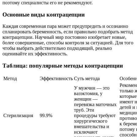
поэтому специалисты его не рекомендуют.
Основные виды контрацепции
Каждая современная пара может предупредить и осознанно
спланировать беременность, если правильно подобрать метод
контрацепции. Научный мир постоянно изобретает новые,
более совершенные, способы контроля за ситуацией. Для того
чтобы выбрать действительно подходящий, реально
оценивайте их эффективность.
Таблица: популярные методы контрацепции
Метод
Эффективность
Суть метода
Особен
Рекомен
У мужчин — это
только 
вазэктомия, у
которые
женщин —
имеют н
перевязка маточных
детей и 
труб. Эти
медици
Стерилизация
99.9%
процедуры требуют
противо
хирургического
к берем
вмешательства и
потому 
исключают
способн