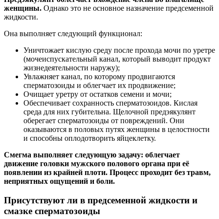
женщины.
Однако это не основное назначение предсеменной
жидкости.
Она выполняет следующий функционал:
Уничтожает кислую среду после прохода мочи по уретре
(мочеиспускательный канал, который выводит продукт
жизнедеятельности наружу);
Увлажняет канал, по которому продвигаются
сперматозоиды и облегчает их продвижение;
Очищает уретру от остатков семени и мочи;
Обеспечивает сохранность сперматозоидов. Кислая
среда для них губительна. Щелочной предэякулянт
оберегает сперматозоиды от повреждений. Они
оказываются в половых путях женщины в целостности
и способны оплодотворить яйцеклетку.
Смегма выполняет следующую задачу: облегчает
движение головки мужского полового органа при её
появлении из крайней плоти. Процесс проходит без травм,
неприятных ощущений и боли.
Присутствуют ли в предсеменной жидкости и
смазке сперматозоиды