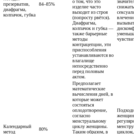
о том, что это
значите
презерватив,
84–85%
изделие часто
снижать
диафрагма,
выходит из строя
сексуал
колпачок, губка
(попросту рвётся).
влечени
Диафрагма,
вызыват
колпачок и губка —
дискомф
также барьерные
уменьш
методы
чувстви
контрацепции, эти
приспособления
устанавливаются во
влагалище
непосредственно
перед половым
актом.
Предполагает
математические
вычисления дней, в
которые может
состояться
оплодотворение,
Подходи
согласно
женщин
менструальному
регуля
Календарный
циклу женщины.
менстр
80%
метод
Таким образом, в
циклом,