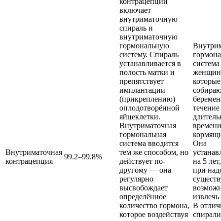
контрацепции
включает
внутриматочную
спираль и
внутриматочную
гормональную
Внутри
систему. Спираль
гормона
устанавливается в
система
полость матки и
женщин
препятствует
которые
имплантации
собираю
(прикреплению)
беремен
оплодотворённой
течение
яйцеклетки.
длитель
Внутриматочная
времени
гормональная
кормящ
система вводится
Она
Внутриматочная
тем же способом, но
устанав
99.2–99.8%
контрацепция
действует по-
на 5 лет
другому — она
при над
регулярно
существ
высвобождает
возможн
определённое
извлечь
количество гормона,
В отлич
которое воздействуя
спирали