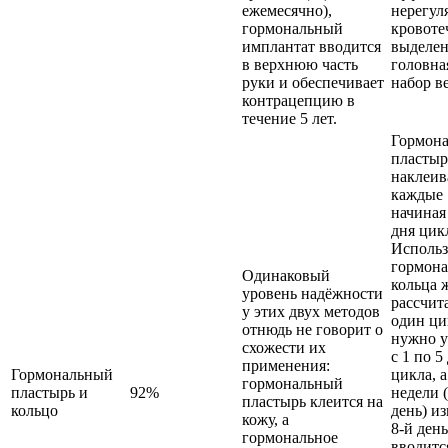
ежемесячно),
нерегул
гормональный
кровоте
имплантат вводится
выделен
в верхнюю часть
головна
руки и обеспечивает
набор ве
контрацепцию в
течение 5 лет.
Гормон
пластыр
наклеив
каждые 
начиная
дня цик
Использ
гормона
Одинаковый
кольца 
уровень надёжности
рассчит
у этих двух методов
один ци
отнюдь не говорит о
нужно у
схожести их
с 1 по 5
применения:
Гормональный
цикла, а
гормональный
пластырь и
92%
недели 
пластырь клеится на
кольцо
день) из
кожу, а
8-й ден
гормональное
вводитс