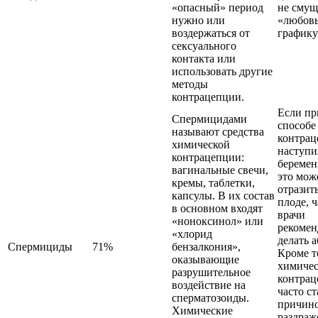
«опасный» период
не смущ
нужно или
«любовь
воздержаться от
графику
сексуального
контакта или
использовать другие
методы
контрацепции.
Если пр
Спермицидами
способе
называют средства
контра
химической
наступи
контрацепции:
беремен
вагинальные свечи,
это мож
кремы, таблетки,
отразит
капсулы. В их состав
плоде, 
в основном входят
врачи
«ноноксинол» или
рекоме
«хлорид
делать а
Спермициды
71%
бензалкония»,
Кроме т
оказывающие
химиче
разрушительное
контра
воздействие на
часто с
сперматозоиды.
причин
Химические
раздраж