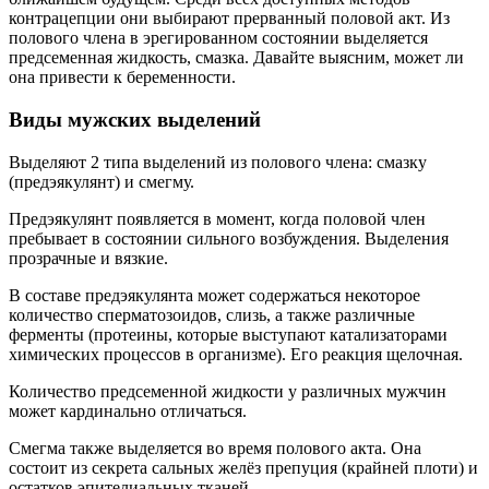
контрацепции они выбирают прерванный половой акт. Из
полового члена в эрегированном состоянии выделяется
предсеменная жидкость, смазка. Давайте выясним, может ли
она привести к беременности.
Виды мужских выделений
Выделяют 2 типа выделений из полового члена: смазку
(предэякулянт) и смегму.
Предэякулянт появляется в момент, когда половой член
пребывает в состоянии сильного возбуждения. Выделения
прозрачные и вязкие.
В составе предэякулянта может содержаться некоторое
количество сперматозоидов, слизь, а также различные
ферменты (протеины, которые выступают катализаторами
химических процессов в организме). Его реакция щелочная.
Количество предсеменной жидкости у различных мужчин
может кардинально отличаться.
Смегма также выделяется во время полового акта. Она
состоит из секрета сальных желёз препуция (крайней плоти) и
остатков эпителиальных тканей.