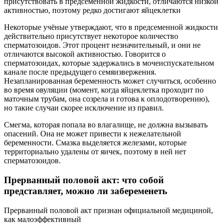
присутствовать в предсеменной жидкости, отличаются низкой
активностью, поэтому редко достигают яйцеклетки
Некоторые учёные утверждают, что в предсеменной жидкости
действительно присутствует некоторое количество
сперматозоидов. Этот процент незначительный, и они не
отличаются высокой активностью. Говорится о
сперматозоидах, которые задержались в мочеиспускательном
канале после предыдущего семяизвержения.
Незапланированная беременность может случиться, особенно
во время овуляции (момент, когда яйцеклетка проходит по
маточным трубам, она созрела и готова к оплодотворению),
но такие случаи скорее исключение из правил.
Смегма, которая попала во влагалище, не должна вызывать
опасений. Она не может привести к нежелательной
беременности. Смазка выделяется железами, которые
территориально удалены от яичек, поэтому в ней нет
сперматозоидов.
Прерванный половой акт: что собой
представляет, можно ли забеременеть
Прерванный половой акт признан официальной медициной,
как малоэффективный