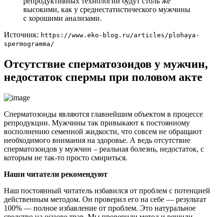
репродуктивных технологий будут столь же
высокими, как у среднестатистического мужчины
с хорошими анализами.
Источник:
https://www.eko-blog.ru/articles/plohaya-
spermogramma/
Отсутствие сперматозоидов у мужчин,
недостаток спермы при половом акте
Сперматозоиды являются главнейшим объектом в процессе
репродукции. Мужчины так привыкают к постоянному
восполнению семенной жидкости, что совсем не обращают
необходимого внимания на здоровье. А ведь отсутствие
сперматозоидов у мужчин – реальная болезнь, недостаток, с
которым не так-то просто смириться.
Наши читатели рекомендуют
Наш постоянный читатель избавился от проблем с потенцией
действенным методом. Он проверил его на себе — результат
100% — полное избавление от проблем. Это натуральное
средство на основе трав. Мы проверили метод и решили