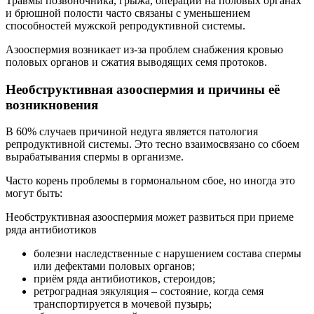
Травмы позвоночника, грыжа, операции на половых органах
и брюшной полости часто связаны с уменьшением
способностей мужской репродуктивной системы.
Азооспермия возникает из-за проблем снабжения кровью
половых органов и сжатия выводящих семя протоков.
Необструктивная азооспермия и причины её
возникновения
В 60% случаев причиной недуга является патология
репродуктивной системы. Это тесно взаимосвязано со сбоем
вырабатывания спермы в организме.
Часто корень проблемы в гормональном сбое, но иногда это
могут быть:
Необструктивная азооспермия может развиться при приеме
ряда антибиотиков
болезни наследственные с нарушением состава спермы
или дефектами половых органов;
приём ряда антибиотиков, стероидов;
ретроградная эякуляция – состояние, когда семя
транспортируется в мочевой пузырь;