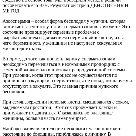
посоветовать его Вам. Результат быстрый.ДЕЙСТВЕННЫЙ
МЕТОД.
Азооспермия – особая форма бесплодия у мужчин, которая
возникает за счет отсутствия сперматозоидов в эякуляте. Это
состояние провоцирует серьезные проблемы с
вырабатыванием и движением спермы к яйцеклетке, из-за
чего беременность у женщины не наступает, сексуальная
жизнь терпит крах.
В норме, до того как попасть наружу, сперматозоидам
необходимо перемешаться в необходимых пропорциях с
семенной жидкостью в протоках репродуктивной системы.
При условии, когда этот процесс не осуществляется по
причине их закупорки, сперматозоиды не попадают наружу и
отсутствуют в эякуляте. Это главная причина мужского
бесплодия.
При семяизвержении половые клетки смешиваются с соком,
выделяемым простатой. Этот сок пробуждает клетки и
принуждает их двигаться. Оказавшись во влагалище
женщины, большая часть гамет умирает.
Наиболее живучие в течение нескольких часов проходят
расстояние до брюшины, приближаясь к яичнику. В