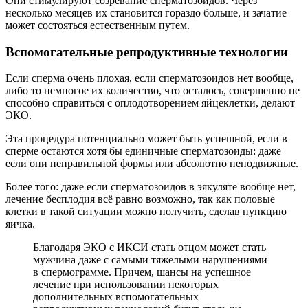
Они стимулируют созревание сперматозоидов. Через
несколько месяцев их становится гораздо больше, и зачатие
может состояться естественным путем.
Вспомогательные репродуктивные технологии
Если сперма очень плохая, если сперматозоидов нет вообще,
либо то немногое их количество, что осталось, совершенно не
способно справиться с оплодотворением яйцеклетки, делают
ЭКО.
Эта процедура потенциально может быть успешной, если в
сперме остаются хотя бы единичные сперматозоиды: даже
если они неправильной формы или абсолютно неподвижные.
Более того: даже если сперматозоидов в эякуляте вообще нет,
лечение бесплодия всё равно возможно, так как половые
клетки в такой ситуации можно получить, сделав пункцию
яичка.
Благодаря ЭКО с ИКСИ стать отцом может стать
мужчина даже с самыми тяжелыми нарушениями
в спермограмме. Причем, шансы на успешное
лечение при использовании некоторых
дополнительных вспомогательных