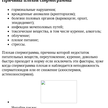
Причины плохой спермограммы
гормональные нарушения;
врожденные аномалии (крипторхизм);
болезни половых органов (варикоцеле, орхит,
эпидидимит);
инфекции мочеполовых путей;
токсические вещества, в том числе курение, алкоголь;
облучение;
плохое питание;
стрессы.
Плохая спермограмма, причины которой недостаток
питательных веществ, переутомление, курение, довольно
быстро приходит в норму если исключить эти факторы, хуже
когда спермограмма плохая и наблюдается неподвижность
сперматозоидов или ее снижение (азооспермия,
астенозооспермия).
Читайте также: