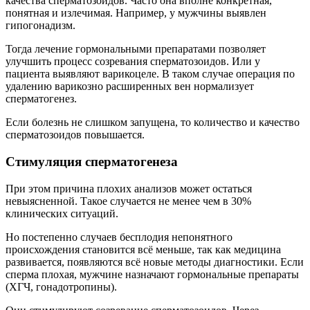
качества сперматозоидов. Часто она вполне конкретная,
понятная и излечимая. Например, у мужчины выявлен
гипогонадизм.
Тогда лечение гормональными препаратами позволяет
улучшить процесс созревания сперматозоидов. Или у
пациента выявляют варикоцеле. В таком случае операция по
удалению варикозно расширенных вен нормализует
сперматогенез.
Если болезнь не слишком запущена, то количество и качество
сперматозоидов повышается.
Стимуляция сперматогенеза
При этом причина плохих анализов может остаться
невыясненной. Такое случается не менее чем в 30%
клинических ситуаций.
Но постепенно случаев бесплодия непонятного
происхождения становится всё меньше, так как медицина
развивается, появляются всё новые методы диагностики. Если
сперма плохая, мужчине назначают гормональные препараты
(ХГЧ, гонадотропины).