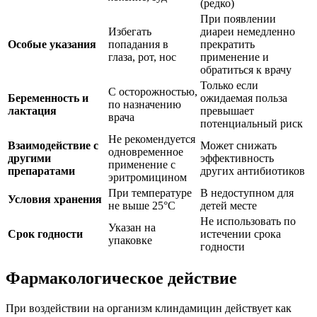
(редко)
При появлении
Избегать
диареи немедленно
Особые указания
попадания в
прекратить
глаза, рот, нос
применение и
обратиться к врачу
Только если
С осторожностью,
Беременность и
ожидаемая польза
по назначению
лактация
превышает
врача
потенциальный риск
Не рекомендуется
Взаимодействие с
Может снижать
одновременное
другими
эффективность
применение с
препаратами
других антибиотиков
эритромицином
При температуре
В недоступном для
Условия хранения
не выше 25°C
детей месте
Не использовать по
Указан на
Срок годности
истечении срока
упаковке
годности
Фармакологическое действие
При воздействии на организм клиндамицин действует как