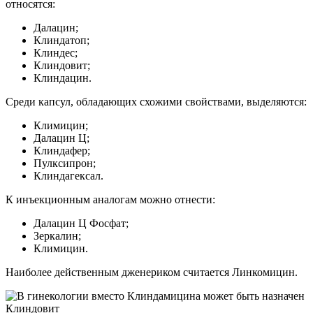
относятся:
Далацин;
Клиндатоп;
Клиндес;
Клиндовит;
Клиндацин.
Среди капсул, обладающих схожими свойствами, выделяются:
Климицин;
Далацин Ц;
Клиндафер;
Пулксипрон;
Клиндагексал.
К инъекционным аналогам можно отнести:
Далацин Ц Фосфат;
Зеркалин;
Климицин.
Наиболее действенным дженериком считается Линкомицин.