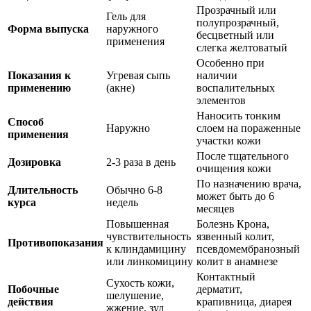
Прозрачный или
Гель для
полупрозрачный,
Форма выпуска
наружного
бесцветный или
применения
слегка желтоватый
Особенно при
Показания к
Угревая сыпь
наличии
применению
(акне)
воспалительных
элементов
Наносить тонким
Способ
Наружно
слоем на пораженные
применения
участки кожи
После тщательного
Дозировка
2-3 раза в день
очищения кожи
По назначению врача,
Длительность
Обычно 6-8
может быть до 6
курса
недель
месяцев
Повышенная
Болезнь Крона,
чувствительность
язвенный колит,
Противопоказания
к клиндамицину
псевдомембранозный
или линкомицину
колит в анамнезе
Контактный
Сухость кожи,
Побочные
дерматит,
шелушение,
действия
крапивница, диарея
жжение, зуд