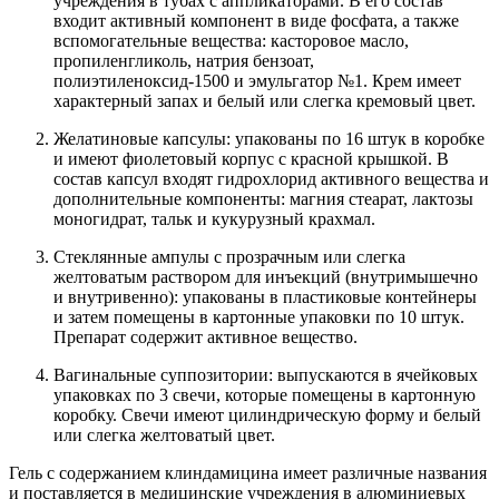
учреждения в тубах с аппликаторами. В его состав
входит активный компонент в виде фосфата, а также
вспомогательные вещества: касторовое масло,
пропиленгликоль, натрия бензоат,
полиэтиленоксид-1500 и эмульгатор №1. Крем имеет
характерный запах и белый или слегка кремовый цвет.
Желатиновые капсулы: упакованы по 16 штук в коробке
и имеют фиолетовый корпус с красной крышкой. В
состав капсул входят гидрохлорид активного вещества и
дополнительные компоненты: магния стеарат, лактозы
моногидрат, тальк и кукурузный крахмал.
Стеклянные ампулы с прозрачным или слегка
желтоватым раствором для инъекций (внутримышечно
и внутривенно): упакованы в пластиковые контейнеры
и затем помещены в картонные упаковки по 10 штук.
Препарат содержит активное вещество.
Вагинальные суппозитории: выпускаются в ячейковых
упаковках по 3 свечи, которые помещены в картонную
коробку. Свечи имеют цилиндрическую форму и белый
или слегка желтоватый цвет.
Гель с содержанием клиндамицина имеет различные названия
и поставляется в медицинские учреждения в алюминиевых