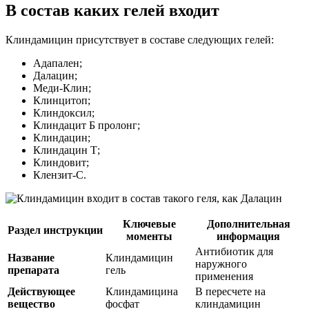
В состав каких гелей входит
Клиндамицин присутствует в составе следующих гелей:
Адапален;
Далацин;
Меди-Клин;
Клинцитоп;
Клиндоксил;
Клиндацит Б пролонг;
Клиндацин;
Клиндацин Т;
Клиндовит;
Клензит-С.
Ключевые
Дополнительная
Раздел инструкции
моменты
информация
Антибиотик для
Название
Клиндамицин
наружного
препарата
гель
применения
Действующее
Клиндамицина
В пересчете на
вещество
фосфат
клиндамицин