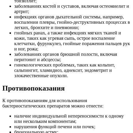
тонзиллит;
заболеваниях костей и суставов, включая остеомиелит и
артрит;
инфекциях органов дыхательной системы, например,
воспалении плевры, гнойно-деструктивных процессах в
легких, бронхите и пневмонии;
гнойных ранах, а также инфекциях мягких тканей и
кожи, таких как угревая сыпь, острое воспаление
клетчатки, фурункулез, гнойные поражения пальцев рук
и ног, рожа;
заболеваниях органов брюшной полости, включая
перитонит и абсцессы;
гинекологических проблемах, таких как кольпит,
сальпингит, хламидиоз, аднексит, эндометрит и
злокачественные опухоли.
Противопоказания
К противопоказаниям для использования
бактериостатических препаратов можно отнести:
наличие индивидуальной непереносимости к одному
или нескольким компонентам;
нарушения функций печени или почек;
бронхиальную астму;