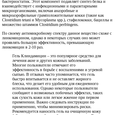
бактериостатик. Этот компонент подавляет синтез белка и
взаимодействует с инфекционными и паразитарными
микроорганизмами, включая анаэробные и
микроаэрофильные грамположительные кокки (такие как
Clostridium tetani и Mycoplasma spp.), стафилококки, бациллы и
множество штаммов Clostridium perfringens.
По своему антимикробному спектру данное вещество схоже с
линкомицином, однако в некоторых случаях оно может
проявлять большую эффективность, превышающую
линкомицин в 2-10 раз.
Гель Клиндамицин – это популярное средство для
лечения акне и других кожных заболеваний.
Многие пользователи отмечают его
эффективность в борьбе с воспалениями и угревой
сыпью. В отзывах часто упоминается, что гель
быстро впитывается и не оставляет жирного
блеска, что делает его удобным для ежедневного
использования. Однако некоторые пользователи
сообщают о возможных побочных эффектах, таких
как сухость кожи или легкое жжение при первом
применении. Важно следовать инструкции по
применению, чтобы минимизировать риски.
Рекомендуется наносить гель на очищенную кожу