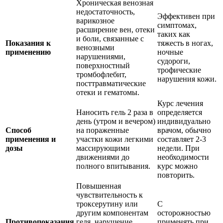
Хроническая венозная
недостаточность,
Эффективен при
варикозное
симптомах,
расширение вен, отеки
таких как
и боли, связанные с
Показания к
тяжесть в ногах,
венозными
применению
ночные
нарушениями,
судороги,
поверхностный
трофические
тромбофлебит,
нарушения кожи.
посттравматические
отеки и гематомы.
Курс лечения
Наносить гель 2 раза в
определяется
день (утром и вечером)
индивидуально
Способ
на пораженные
врачом, обычно
применения и
участки кожи легкими
составляет 2-3
дозы
массирующими
недели. При
движениями до
необходимости
полного впитывания.
курс можно
повторить.
Повышенная
чувствительность к
троксерутину или
С
другим компонентам
осторожностью
Противопоказания
геля, нарушение
применять при