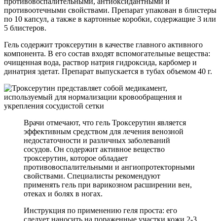
противовоспалительными, антиоксидантными и
противоотечными свойствами. Препарат упакован в блистеры
по 10 капсул, а также в картонные коробки, содержащие 3 или
5 блистеров.
Гель содержит троксерутин в качестве главного активного
компонента. В его состав входят вспомогательные вещества:
очищенная вода, раствор натрия гидроксида, карбомер и
динатрия эдетат. Препарат выпускается в тубах объемом 40 г.
Врачи отмечают, что гель Троксерутин является
эффективным средством для лечения венозной
недостаточности и различных заболеваний
сосудов. Он содержит активное вещество
троксерутин, которое обладает
противовоспалительными и ангиопротекторными
свойствами. Специалисты рекомендуют
применять гель при варикозном расширении вен,
отеках и болях в ногах.
Инструкция по применению геля проста: его
следует наносить на пораженные участки кожи 2-3