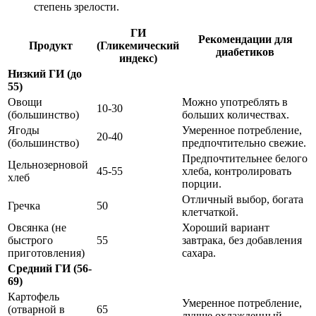
степень зрелости.
ГИ
Рекомендации для
Продукт
(Гликемический
диабетиков
индекс)
Низкий ГИ (до
55)
Овощи
Можно употреблять в
10-30
(большинство)
больших количествах.
Ягоды
Умеренное потребление,
20-40
(большинство)
предпочтительно свежие.
Предпочтительнее белого
Цельнозерновой
45-55
хлеба, контролировать
хлеб
порции.
Отличный выбор, богата
Гречка
50
клетчаткой.
Овсянка (не
Хороший вариант
быстрого
55
завтрака, без добавления
приготовления)
сахара.
Средний ГИ (56-
69)
Картофель
Умеренное потребление,
(отварной в
65
лучше охлажденный.