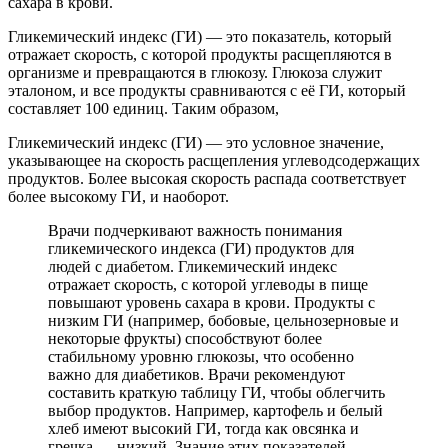
сахара в крови.
Гликемический индекс (ГИ) — это показатель, который
отражает скорость, с которой продукты расщепляются в
организме и превращаются в глюкозу. Глюкоза служит
эталоном, и все продукты сравниваются с её ГИ, который
составляет 100 единиц. Таким образом,
Гликемический индекс (ГИ) — это условное значение,
указывающее на скорость расщепления углеводсодержащих
продуктов. Более высокая скорость распада соответствует
более высокому ГИ, и наоборот.
Врачи подчеркивают важность понимания
гликемического индекса (ГИ) продуктов для
людей с диабетом. Гликемический индекс
отражает скорость, с которой углеводы в пище
повышают уровень сахара в крови. Продукты с
низким ГИ (например, бобовые, цельнозерновые и
некоторые фрукты) способствуют более
стабильному уровню глюкозы, что особенно
важно для диабетиков. Врачи рекомендуют
составить краткую таблицу ГИ, чтобы облегчить
выбор продуктов. Например, картофель и белый
хлеб имеют высокий ГИ, тогда как овсянка и
гречка — низкий. Знание этих показателей