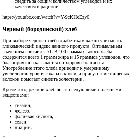
следить за общим количеством углеводов и их
качеством в рационе.
https://youtube.com/watch?v=Y-9cKHeEzy0
Черный (бородинский) хлеб
При выборе черного хлеба диабетикам важно учитывать
гликемический индекс данного продукта. Оптимальным
значением считается 51. В 100 граммах такого хлеба
содержится всего 1 грамм жира и 15 граммов углеводов, что
благоприятно сказывается на здоровье пациента.
Употребление этого хлеба приводит к умеренному
увеличению уровня сахара в крови, а присутствие пищевых
волокон помогает снизить холестерин.
Кроме того, ржаной хлеб богат следующими полезными
веществами:
тиамин,
железо,
фолиевая кислота,
селен,
ниацин.