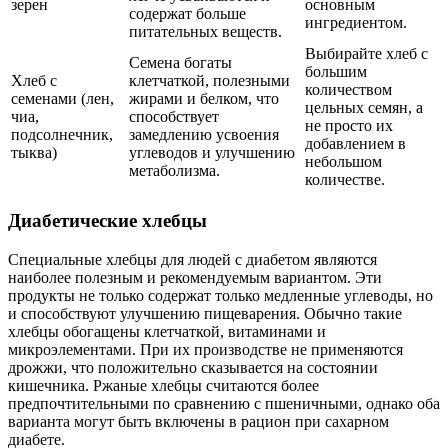
зерен
основным
содержат больше
ингредиентом.
питательных веществ.
Выбирайте хлеб с
Семена богаты
большим
Хлеб с
клетчаткой, полезными
количеством
семенами (лен,
жирами и белком, что
цельных семян, а
чиа,
способствует
не просто их
подсолнечник,
замедлению усвоения
добавлением в
тыква)
углеводов и улучшению
небольшом
метаболизма.
количестве.
Диабетические хлебцы
Специальные хлебцы для людей с диабетом являются
наиболее полезным и рекомендуемым вариантом. Эти
продукты не только содержат только медленные углеводы, но
и способствуют улучшению пищеварения. Обычно такие
хлебцы обогащены клетчаткой, витаминами и
микроэлементами. При их производстве не применяются
дрожжи, что положительно сказывается на состоянии
кишечника. Ржаные хлебцы считаются более
предпочтительными по сравнению с пшеничными, однако оба
варианта могут быть включены в рацион при сахарном
диабете.