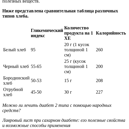
полезных веществ.
Ниже представлена сравнительная таблица различных
типов хлеба.
Количество
Гликемический
продукта на 1
Калорийность
индекс
ХЕ
20 г (1 кусок
Белый хлеб
95
толщиной 1
260
см)
25 г (кусок
Черный хлеб
55-65
толщиной 1
200
см)
Бородинский
50-53
15 г
208
хлеб
Отрубной
45-50
30 г
227
хлеб
Можно ли лечить диабет 2 типа с помощью народных
средств?
Лавровый лист при сахарном диабете: его полезные свойства
и возможные способы применения