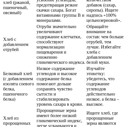
хлеб (ржаной,
предотвращая резкие
добавок (сахар,
пшеничный,
скачки сахара. Богат
сиропы). Ищите
овсяный)
витаминами группы B и
надпись «100%
минералами.
цельнозерновой».
Отруби значительно
Обращайте
увеличивают
внимание на
содержание клетчатки,
состав: чем больше
Хлеб с
способствуют
отрубей, тем
добавлением
нормализации
лучше. Избегайте
отрубей
пищеварения и
хлеба с
снижению
добавлением
гликемического индекса.
белой муки.
Низкое содержание
Изучайте
Белковый хлеб
углеводов и высокое
этикетку:
(с добавлением
содержание белка
убедитесь, что
изолята соевого
помогают дольше
содержание
белка,
сохранять чувство
углеводов
пшеничного
сытости и
действительно
белка)
стабилизировать
низкое, а белка –
уровень сахара в крови.
высокое.
Пророщенные зерна
Ищите хлеб, где
имеют более низкий
Хлеб из
пророщенные
гликемический индекс,
пророщенных
зерна являются
легче усваиваются и