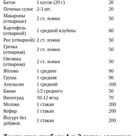
Батон
1 кусок (20 г)
20
Печенье сухое
2-3 шт.
20
Макароны
2 ст. ложки
50
(отварные)
Картофель
1 средний клубень
60
(отварной)
Рис (отварной)
2 ст. ложки
50
Гречка
2 ст. ложки
50
(отварная)
Овсянка
2 ст. ложки
50
(отварная)
Яблоко
1 среднее
90
Груша
1 средняя
90
Апельсин
1 средний
100
Банан
1/2 среднего
50
Виноград
10-12 ягод
70
Молоко
1 стакан
200
Кефир
1 стакан
200
Йогурт без
1 стакан
200
добавок