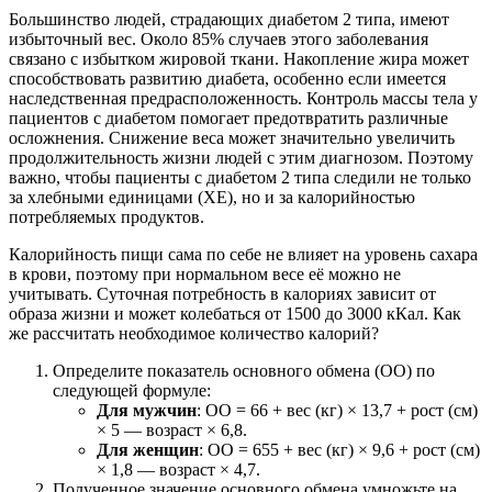
Большинство людей, страдающих диабетом 2 типа, имеют
избыточный вес. Около 85% случаев этого заболевания
связано с избытком жировой ткани. Накопление жира может
способствовать развитию диабета, особенно если имеется
наследственная предрасположенность. Контроль массы тела у
пациентов с диабетом помогает предотвратить различные
осложнения. Снижение веса может значительно увеличить
продолжительность жизни людей с этим диагнозом. Поэтому
важно, чтобы пациенты с диабетом 2 типа следили не только
за хлебными единицами (ХЕ), но и за калорийностью
потребляемых продуктов.
Калорийность пищи сама по себе не влияет на уровень сахара
в крови, поэтому при нормальном весе её можно не
учитывать. Суточная потребность в калориях зависит от
образа жизни и может колебаться от 1500 до 3000 кКал. Как
же рассчитать необходимое количество калорий?
Определите показатель основного обмена (ОО) по
следующей формуле:
Для мужчин
: ОО = 66 + вес (кг) × 13,7 + рост (см)
× 5 — возраст × 6,8.
Для женщин
: ОО = 655 + вес (кг) × 9,6 + рост (см)
× 1,8 — возраст × 4,7.
Полученное значение основного обмена умножьте на