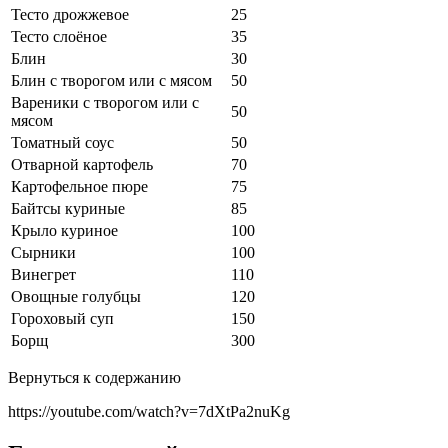
Тесто дрожжевое
25
Тесто слоёное
35
Блин
30
Блин с творогом или с мясом
50
Вареники с творогом или с
50
мясом
Томатный соус
50
Отварной картофель
70
Картофельное пюре
75
Байтсы куриные
85
Крыло куриное
100
Сырники
100
Винегрет
110
Овощные голубцы
120
Гороховый суп
150
Борщ
300
Вернуться к содержанию
https://youtube.com/watch?v=7dXtPa2nuKg