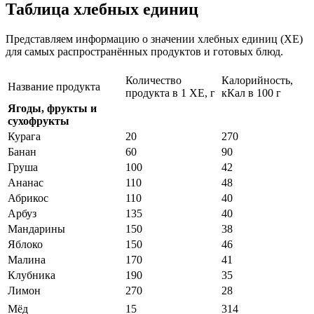
Таблица хлебных единиц
Представляем информацию о значении хлебных единиц (ХЕ)
для самых распространённых продуктов и готовых блюд.
Количество
Калорийность,
Название продукта
продукта в 1 ХЕ, г
кКал в 100 г
Ягоды, фрукты и
сухофрукты
Курага
20
270
Банан
60
90
Груша
100
42
Ананас
110
48
Абрикос
110
40
Арбуз
135
40
Мандарины
150
38
Яблоко
150
46
Малина
170
41
Клубника
190
35
Лимон
270
28
Мёд
15
314