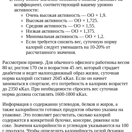
коэффициент, соответствующий вашему уровню
активности:
Очень высокая активность — ОО × 1,9.
Высокая активность — ОО × 1,725.
Средняя активность — ОО × 1,55.
Низкая активность — ОО × 1,375.
Минимальная активность — ОО × 1,2.
Если требуется снизить вес, суточную норму
калорий следует уменьшить на 10-20% от
рассчитанного значения.
Рассмотрим пример. Для обычного офисного работника весом
80 кг, ростом 170 см и возрастом 45 лет, который страдает
диабетом и ведет малоподвижный образ жизни, суточная
норма калорий составит 2045 кКал. Если он начнет
заниматься в спортзале, его потребность в калориях возрастет
до 2350 кКал. При необходимости сбросить вес суточная
норма должна составлять 1600-1800 кКал.
Информация о содержании углеводов, белков и жиров, а
также калорийности готовых продуктов обычно указана на
упаковке. Это позволяет рассчитать, сколько калорий
содержится в конкретной булочке, консерве, ряженке или
соке. Значения калорийности и углеводов указываются на 100
г продукта. Чтобы определить калорийность целой буханки