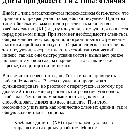
Диета при диабете 1 и 2 типа: отличия
Диабет 1 типа характеризуется повреждением бета-клеток, что
приводит к прекращению их выработки инсулина. При этом
типе заболевания важно точно рассчитать количество
хлебных единиц (ХЕ) и дозу инсулина, которую нужно ввести
перед приемом пищи. При этом нет необходимости следить за
общим количеством калорий или ограничивать потребление
высококалорийных продуктов. Ограничения касаются лишь
тех продуктов, которые имеют высокий гликемический
индекс, так как они быстро усваиваются и вызывают резкое
повышение уровня сахара в крови — это сладкие соки,
варенье, сахар, торты и пирожные.
В отличие от первого типа, диабет 2 типа не приводит к
гибели бета-клеток. В этом случае они продолжают
функционировать, но работают с перегрузкой. Поэтому при
диабете 2 типа важно ограничить потребление углеводов,
чтобы дать бета-клеткам возможность отдохнуть и
способствовать снижению веса пациента. При этом
необходимо учитывать как количество хлебных единиц, так и
общую калорийность рациона.
Хлебные единицы (ХЕ) играют ключевую роль в
управлении сахарным диабетом. Многие