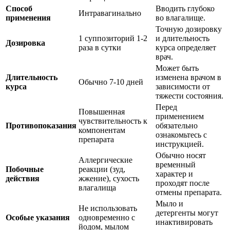
Способ
Вводить глубоко
Интравагинально
применения
во влагалище.
Точную дозировку
1 суппозиторий 1-2
и длительность
Дозировка
раза в сутки
курса определяет
врач.
Может быть
Длительность
изменена врачом в
Обычно 7-10 дней
курса
зависимости от
тяжести состояния.
Перед
Повышенная
применением
чувствительность к
Противопоказания
обязательно
компонентам
ознакомьтесь с
препарата
инструкцией.
Обычно носят
Аллергические
временный
Побочные
реакции (зуд,
характер и
действия
жжение), сухость
проходят после
влагалища
отмены препарата.
Мыло и
Не использовать
детергенты могут
Особые указания
одновременно с
инактивировать
йодом, мылом