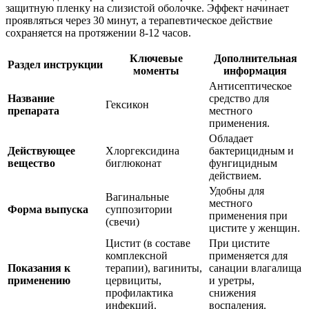
защитную пленку на слизистой оболочке. Эффект начинает
проявляться через 30 минут, а терапевтическое действие
сохраняется на протяжении 8-12 часов.
Ключевые
Дополнительная
Раздел инструкции
моменты
информация
Антисептическое
Название
средство для
Гексикон
препарата
местного
применения.
Обладает
Действующее
Хлоргексидина
бактерицидным и
вещество
биглюконат
фунгицидным
действием.
Удобны для
Вагинальные
местного
Форма выпуска
суппозитории
применения при
(свечи)
цистите у женщин.
Цистит (в составе
При цистите
комплексной
применяется для
Показания к
терапии), вагиниты,
санации влагалища
применению
цервициты,
и уретры,
профилактика
снижения
инфекций.
воспаления.