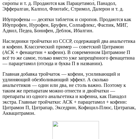
сиропы и т. д. Продаются как Парацетамол, Панадол,
Эффералган, Калпол, Флютабс, Стримол, Далерон и т. д.
Ибупрофены — десятки таблеток и сиропов. Продаются как
Ибупрофен, Нурофен, Бруфен, Солпафлекс, Фаспик, МИГ,
Адвил, Педеа, Бонифен, Деблок, Ибалгин.
Наследники тройчатки из СССР, содержащей два анальгетика
и кофеин. Классический пример — советский Цитрамон
(АСК + фенацетин + кофеин). В современном Цитрамоне П
всё то же самое, только вместо уже запрещённого фенацетина
— парацетамол (отсюда и буква П в названии).
Главная добавка тройчаток — кофеин, усиливающий и
удлиняющий обезболивающий эффект. А сколько
анальгетиков — один или два, не столь важно. Поэтому к
таким же препаратам можно отнести и двойчатки —
препараты из одного анальгетика и кофеина, как Панадол
экстра. Главные тройчатки: АСК + парацетамол + кофеин:
Цитрамон П, Цитрапар, Экседрин, Кофицил-Плюс, Цитрапак,
Аквацитрамон.