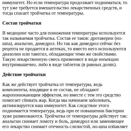
иммунитет. Но если температура продолжает подниматься, то
тут уже требуется вмешательство лекарственных средств, и
тогда спасает тройчатка от температуры.
Состав тройчатки
В медицине часто для понижения температуры используется
так называемая тройчатка. Состав ее таков: дротаверин (но-
шпа), анальгин, димедрол. Но так как димедрол сейчас без
рецепта не продается в аптеках, то вместо него используются
диазолин или тавегил, обладающие теми же свойствами.
Такую лекарственную смесь применяют в виде инъекции
внутримышечно, либо в виде таблеток (в равных долях).
Действие тройчатки
Как же действует тройчатка от температуры, ведь
компоненты, входящие в ее состав, не обладают
жаропонижающим эффектом, но вместе с тем это средство
помогает сбивать жар. Когда мы начинаем заболевать,
активизируется наш иммунитет. Как следствие этого
поднимается температура, ведь при ее повышении бактерии
хуже размножаются. Тройчатка от температуры действует так:
анальгин снимает ломоту и боль, димедрол или заменяющее
его лекарство снимает отечность слизистой, но-шпа избавляет