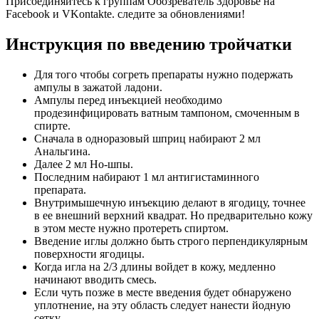
Присоединяйтесь к группам Обозреватель Здоровье на
Facebook и VKontakte. следите за обновлениями!
Инструкция по введению тройчатки
Для того чтобы согреть препараты нужно подержать
ампулы в зажатой ладони.
Ампулы перед инъекцией необходимо
продезинфицировать ватным тампоном, смоченным в
спирте.
Сначала в одноразовый шприц набирают 2 мл
Анальгина.
Далее 2 мл Но-шпы.
Последним набирают 1 мл антигистаминного
препарата.
Внутримышечную инъекцию делают в ягодицу, точнее
в ее внешний верхний квадрат. Но предварительно кожу
в этом месте нужно протереть спиртом.
Введение иглы должно быть строго перпендикулярным
поверхности ягодицы.
Когда игла на 2/3 длины войдет в кожу, медленно
начинают вводить смесь.
Если чуть позже в месте введения будет обнаружено
уплотнение, на эту область следует нанести йодную
сетку.