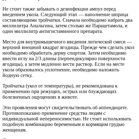
Не стоит также забывать о дезинфекции ампул перед
введением укола. Следующий этап — наполнение шприца
составляющими тройчатки. Сначала необходимо набрать два
миллилитра Анальгина, затем столько же Парацетамола, и
один миллилитр антигистаминного препарата.
Место для внутримышечного введения литической смеси —
верхний внешний квадрат ягодицы. Прежде чем сделать укол
необходимо обработать дерму спиртом. Затем необходимо
ввести иглу на 2/3 длины (перпендикулярно поверхности
ягодицы), а затем медленно вести раствор. Если на месте
укола образовалось уплотнение, необходимо наложить
йодную сетку.
Тройчатка (укол от температуры), не рекомендована к
применению при режущих, острых или блуждающих
болезненных ощущениях в животе.
Эти проявления могут свидетельствовать об аппендиците.
Противопоказано применение средства людям с
индивидуальной непереносимостью. Не стоит использовать
подобную комбинацию беременным и кормящим грудью
женщинам.