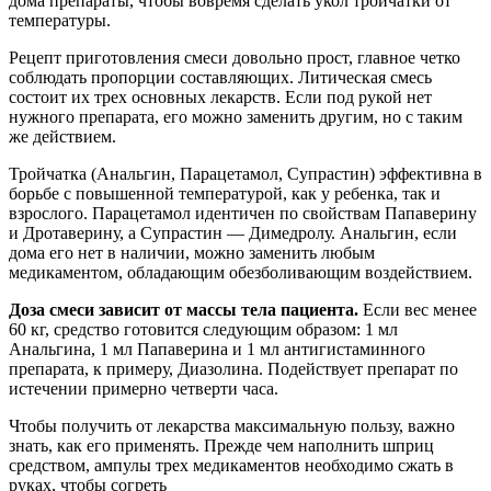
дома препараты, чтобы вовремя сделать укол тройчатки от
температуры.
Рецепт приготовления смеси довольно прост, главное четко
соблюдать пропорции составляющих. Литическая смесь
состоит их трех основных лекарств. Если под рукой нет
нужного препарата, его можно заменить другим, но с таким
же действием.
Тройчатка (Анальгин, Парацетамол, Супрастин) эффективна в
борьбе с повышенной температурой, как у ребенка, так и
взрослого. Парацетамол идентичен по свойствам Папаверину
и Дротаверину, а Супрастин — Димедролу. Анальгин, если
дома его нет в наличии, можно заменить любым
медикаментом, обладающим обезболивающим воздействием.
Доза смеси зависит от массы тела пациента.
Если вес менее
60 кг, средство готовится следующим образом: 1 мл
Анальгина, 1 мл Папаверина и 1 мл антигистаминного
препарата, к примеру, Диазолина. Подействует препарат по
истечении примерно четверти часа.
Чтобы получить от лекарства максимальную пользу, важно
знать, как его применять. Прежде чем наполнить шприц
средством, ампулы трех медикаментов необходимо сжать в
руках, чтобы согреть