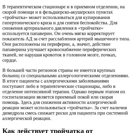
В терапевтическом стационаре и в приемном отделении, на
скорой помощи и в фельдшерско-акушерских пунктах
«тройчатка» может использоваться для купирования
гипертонического криза и для снятия беспокойства. Для
снижения артериального давления в «тройчатке»
используется папаверин. Он очень мягко корректирует
показатель АД за счет расслабления артерий мышечного типа.
Они расположены на периферии, а, значит, действие
папаверина улучшает кровоснабжение периферических
тканей, не нарушая кровоток в головном мозге, почках,
сердце.
В большей части регионов страны не имеется крупных
больниц со специальными аллергологическими отделениями.
В итоге пациенты с аллергическими заболеваниями
поступают либо в терапевтические стационары, либо в
отделение интенсивной терапии. Однако первым этапом их
госпитализации является приемный покой или скорая
помощь. Здесь для снижения активности аллергической
реакции может использоваться «тройчатка». За счет наличия
димедрола смесь снижает риски для пациента при системной
аллергической реакции.
Как действует тройчатка от