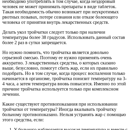
необходимо употреблять в том случае, когда нездоровый
человек не может принимать препараты в виде таблеток.
Такая необходимость обычно возникает при неукротимых
рвотных позывах, потере сознания или отказе болеющего
человека от принятия внутрь лекарственных средств.
Делать укол тройчатки следует только при наличии
температуры более 38 градусов. Использовать данный состав
более 2 раз в сутки запрещается.
Но нужно помнить, что тройчатка является довольно
серьезной смесью. Поэтому ее нужно применять очень
аккуратно. 3 лекарственных средства, о которых сказано
выше, безусловно, помогут сбить жар, если их правильно
подобрать. Но в том случае, когда процесс воспаления только
начинается в организме, тройчатка понизит температуру на 3-
4 часа, а затем температура вновь повысится. Именно по этой
причине тройчатка используется только при комплексном
лечении.
Какие существуют противопоказания при использовании
тройчатки от температуры? Иногда вкалывать тройчатку
больному противопоказано. Нельзя устранять жар с помощью
этого средства, если:
У больного наблюдается высокая температура и вместе с