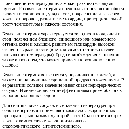
Повышение температуры тела может развиваться двумя
путями. Розовая гипертермия предполагает появление общей
вялости и сонливости, упадка сил, покраснение и разогрев
кожных покровов, развитие тахикардии, пропорциональной
росту температуры и тяжести состояния.
Белая гипертермия характеризуется холодностью ладоней и
стоп, появлением бледного, синюшного или мраморного
оттенка кожи и одышки, развитием тахикардии высокой
степени выраженности (вне зависимости от показателей
повышения температуры), бреда и возбуждения. Состояние
также опасно тем, что может привести к возникновению
судорог.
Белая гипертермия встречается у недоношенных детей, а
также при наличии наследственной предрасположенности. В
ее развитии большое значение имеет спазм периферических
сосудов. Именно он делает неэффективным прием обычных
жаропонижающих средств.
Для снятия спазма сосудов и снижения температуры при
белой гипертермии применяют комплекс лекарственных
препаратов, так называемую тройчатку. Она состоит из трех
важных компонентов: жаропонижающего,
спазмолитического, антигистаминного.