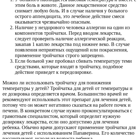
этим боль в животе. Данное лекарственное средство
снимает любую боль. И в случае наличия у больного
острого аппендицита, это лечебное действие смеси
оказывается чрезвычайно опасным.
Наличие у нездорового человека аллергии на один из
компонентов тройчатки. Перед вводом лекарства,
следует проверить наличие аллергической реакции,
закапав 1 каплю лекарства под нижнее веко. В случае
появления неприятных ощущений или покраснения,
применение тройчатки строго запрещено.
Если больной уже пробовал сбивать температуру теми
средствами, которые входят в тройчатку, подобное
действие приведет к передозировке.
Можно ли использовать тройчатку для понижения
температуры у детей? Тройчатка для детей от температуры и
ее дозировка определяется врачом. Большинство врачей не
рекомендуют использовать этот препарат для лечения детей,
потому что он может негативно сказаться на работе почек и
печени. В конкретном случае нужно проконсультироваться с
грамотным специалистом, который определит нужную
дозировку лекарства, если оно допустимо для лечения
ребенка. Обычно врачи допускают применение тройчатки для
лечения детей с использованием Папаверина. Его количество
рассчитывают, исходя из возраста ребенка.