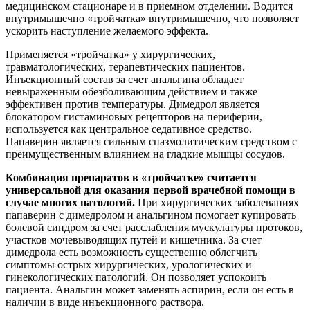
медицинском стационаре и в приемном отделении. Водится
внутримышечно «тройчатка» внутримышечно, что позволяет
ускорить наступление желаемого эффекта.
Применяется «тройчатка» у хирургических,
травматологических, терапевтических пациентов.
Инъекционный состав за счет анальгина обладает
невыраженным обезболивающим действием и также
эффективен против температуры. Димедрол является
блокатором гистаминовых рецепторов на периферии,
используется как центральное седативное средство.
Папаверин является сильным спазмолитическим средством с
преимущественным влиянием на гладкие мышцы сосудов.
Комбинация препаратов в «тройчатке» считается
универсальной для оказания первой врачебной помощи в
случае многих патологий.
При хирургических заболеваниях
папаверин с димедролом и анальгином помогает купировать
болевой синдром за счет расслабления мускулатуры протоков,
участков мочевыводящих путей и кишечника. За счет
димедрола есть возможность существенно облегчить
симптомы острых хирургических, урологических и
гинекологических патологий. Он позволяет успокоить
пациента. Анальгин может заменять аспирин, если он есть в
наличии в виде инъекционного раствора.