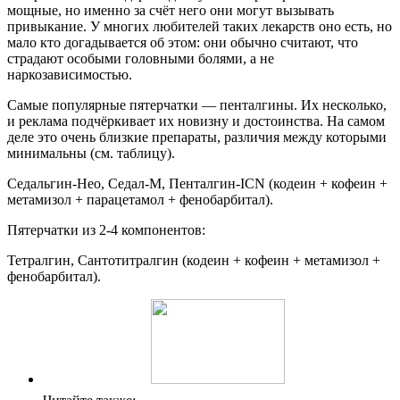
мощные, но именно за счёт него они могут вызывать
привыкание. У многих любителей таких лекарств оно есть, но
мало кто догадывается об этом: они обычно считают, что
страдают особыми головными болями, а не
наркозависимостью.
Самые популярные пятерчатки — пенталгины. Их несколько,
и реклама подчёркивает их новизну и достоинства. На самом
деле это очень близкие препараты, различия между которыми
минимальны (см. таблицу).
Седальгин-Нео, Седал-М, Пенталгин-ICN (кодеин + кофеин +
метамизол + парацетамол + фенобарбитал).
Пятерчатки из 2-4 компонентов:
Тетралгин, Сантотитралгин (кодеин + кофеин + метамизол +
фенобарбитал).