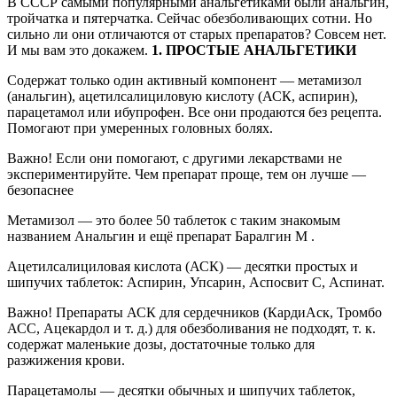
В СССР самыми популярными анальгетиками были анальгин,
тройчатка и пятерчатка. Сейчас обезболивающих сотни. Но
сильно ли они отличаются от старых препаратов? Совсем нет.
И мы вам это докажем.
1. ПРОСТЫЕ АНАЛЬГЕТИКИ
Содержат только один активный компонент — метамизол
(анальгин), ацетилсалициловую кислоту (АСК, аспирин),
парацетамол или ибупрофен. Все они продаются без рецепта.
Помогают при умеренных головных болях.
Важно! Если они помогают, с другими лекарствами не
экспериментируйте. Чем препарат проще, тем он лучше —
безопаснее
Метамизол — это более 50 таблеток с таким знакомым
названием Анальгин и ещё препарат Баралгин М .
Ацетилсалициловая кислота (АСК) — десятки простых и
шипучих таблеток: Аспирин, Упсарин, Аспосвит С, Аспинат.
Важно! Препараты АСК для сердечников (КардиАск, Тромбо
АСС, Ацекардол и т. д.) для обезболивания не подходят, т. к.
содержат маленькие дозы, достаточные только для
разжижения крови.
Парацетамолы — десятки обычных и шипучих таблеток,