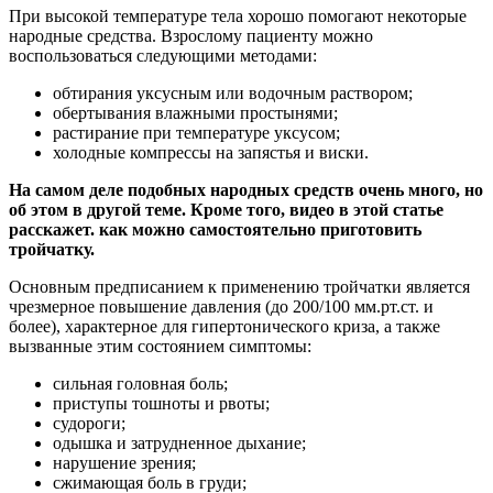
При высокой температуре тела хорошо помогают некоторые
народные средства. Взрослому пациенту можно
воспользоваться следующими методами:
обтирания уксусным или водочным раствором;
обертывания влажными простынями;
растирание при температуре уксусом;
холодные компрессы на запястья и виски.
На самом деле подобных народных средств очень много, но
об этом в другой теме. Кроме того, видео в этой статье
расскажет. как можно самостоятельно приготовить
тройчатку.
Основным предписанием к применению тройчатки является
чрезмерное повышение давления (до 200/100 мм.рт.ст. и
более), характерное для гипертонического криза, а также
вызванные этим состоянием симптомы:
сильная головная боль;
приступы тошноты и рвоты;
судороги;
одышка и затрудненное дыхание;
нарушение зрения;
сжимающая боль в груди;