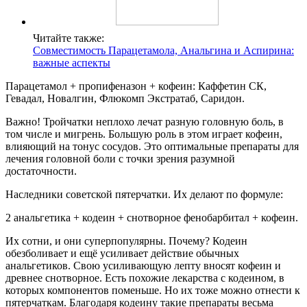
Читайте также:
Совместимость Парацетамола, Анальгина и Аспирина:
важные аспекты
Парацетамол + пропифеназон + кофеин: Каффетин СК,
Гевадал, Новалгин, Флюкомп Экстратаб, Саридон.
Важно! Тройчатки неплохо лечат разную головную боль, в
том числе и мигрень. Большую роль в этом играет кофеин,
влияющий на тонус сосудов. Это оптимальные препараты для
лечения головной боли с точки зрения разумной
достаточности.
Наследники советской пятерчатки. Их делают по формуле:
2 анальгетика + кодеин + снотворное фенобарбитал + кофеин.
Их сотни, и они суперпопулярны. Почему? Кодеин
обезболивает и ещё усиливает действие обычных
анальгетиков. Свою усиливающую лепту вносят кофеин и
древнее снотворное. Есть похожие лекарства с кодеином, в
которых компонентов поменьше. Но их тоже можно отнести к
пятерчаткам. Благодаря кодеину такие препараты весьма