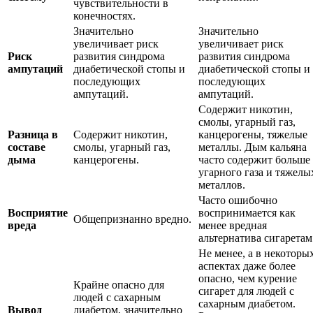
чувствительности в
конечностях.
Значительно
Значительно
увеличивает риск
увеличивает риск
Риск
развития синдрома
развития синдрома
ампутаций
диабетической стопы и
диабетической стопы и
последующих
последующих
ампутаций.
ампутаций.
Содержит никотин,
смолы, угарный газ,
Разница в
Содержит никотин,
канцерогены, тяжелые
составе
смолы, угарный газ,
металлы. Дым кальяна
дыма
канцерогены.
часто содержит больше
угарного газа и тяжелы
металлов.
Часто ошибочно
Восприятие
воспринимается как
Общепризнанно вредно.
вреда
менее вредная
альтернатива сигаретам
Не менее, а в некоторы
аспектах даже более
опасно, чем курение
Крайне опасно для
сигарет для людей с
людей с сахарным
сахарным диабетом.
Вывод
диабетом, значительно