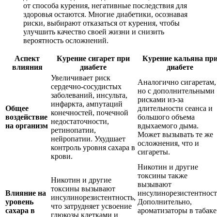
от способа курения, негативные последствия для
здоровья остаются. Многие диабетики, осознавая
риски, выбирают отказаться от курения, чтобы
улучшить качество своей жизни и снизить
вероятность осложнений.
Аспект
Курение сигарет при
Курение кальяна пр
влияния
диабете
диабете
Увеличивает риск
Аналогично сигаретам,
сердечно-сосудистых
но с дополнительными
заболеваний, инсульта,
рисками из-за
инфаркта, ампутаций
Общее
длительности сеанса и
конечностей, почечной
воздействие
большого объема
недостаточности,
на организм
вдыхаемого дыма.
ретинопатии,
Может вызывать те же
нейропатии. Ухудшает
осложнения, что и
контроль уровня сахара в
сигареты.
крови.
Никотин и другие
токсины также
Никотин и другие
вызывают
токсины вызывают
Влияние на
инсулинорезистентност
инсулинорезистентность,
уровень
Дополнительно,
что затрудняет усвоение
сахара в
ароматизаторы в табаке
глюкозы клетками и