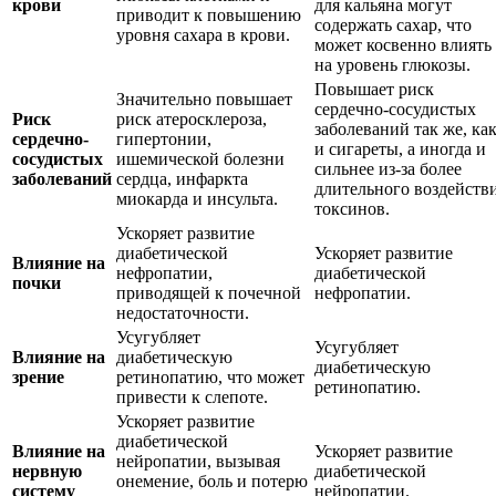
крови
для кальяна могут
приводит к повышению
содержать сахар, что
уровня сахара в крови.
может косвенно влиять
на уровень глюкозы.
Повышает риск
Значительно повышает
сердечно-сосудистых
Риск
риск атеросклероза,
заболеваний так же, ка
сердечно-
гипертонии,
и сигареты, а иногда и
сосудистых
ишемической болезни
сильнее из-за более
заболеваний
сердца, инфаркта
длительного воздейств
миокарда и инсульта.
токсинов.
Ускоряет развитие
диабетической
Ускоряет развитие
Влияние на
нефропатии,
диабетической
почки
приводящей к почечной
нефропатии.
недостаточности.
Усугубляет
Усугубляет
Влияние на
диабетическую
диабетическую
зрение
ретинопатию, что может
ретинопатию.
привести к слепоте.
Ускоряет развитие
диабетической
Влияние на
Ускоряет развитие
нейропатии, вызывая
нервную
диабетической
онемение, боль и потерю
систему
нейропатии.