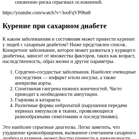
снижению риска серьезных осложнений.
https://youtube.com/watch?v=3ooFqVP0bn8
Курение при сахарном диабете
К каким заболеваниям и состояниям может привести курение
у людей с сахарным диабетом? Ниже представлен список.
Конкретное заболевание, которое может развиться у курящего
диабетика, зависит от множества факторов, таких как возраст,
наследственность, образ жизни и другие параметры.
Сердечно-сосудистые заболевания. Наиболее очевидные
последствия — инфаркт и/или инсульт, а также
аневризма аорты.
Спонтанная гангрена нижних конечностей. Часто
приводит к необходимости ампутации.
Глаукома и катаракта.
Различные формы нейропатий (нарушения передачи
нервных импульсов в тканях, проявляющиеся
разнообразными симптомами и последствиями).
Это наиболее серьезные диагнозы. Легко заметить, что
ухудшение кровообращения, вызванное сочетанием сахарного
диабета и курения, может быстро привести к инвалидности