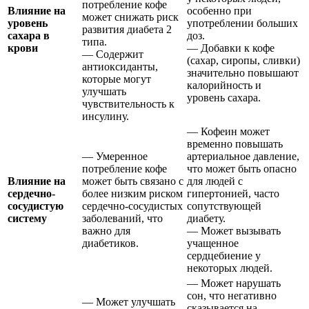
потребление кофе
Влияние на
особенно при
может снижать риск
уровень
употреблении больших
развития диабета 2
сахара в
доз.
типа.
крови
— Добавки к кофе
— Содержит
(сахар, сиропы, сливки)
антиоксиданты,
значительно повышают
которые могут
калорийность и
улучшать
уровень сахара.
чувствительность к
инсулину.
— Кофеин может
временно повышать
— Умеренное
артериальное давление,
потребление кофе
что может быть опасно
Влияние на
может быть связано с
для людей с
сердечно-
более низким риском
гипертонией, часто
сосудистую
сердечно-сосудистых
сопутствующей
систему
заболеваний, что
диабету.
важно для
— Может вызывать
диабетиков.
учащенное
сердцебиение у
некоторых людей.
— Может нарушать
сон, что негативно
— Может улучшать
сказывается на