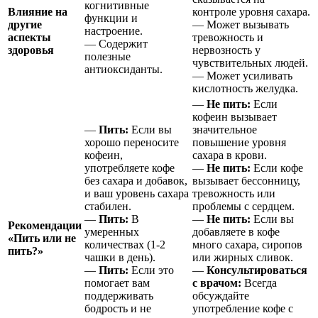
когнитивные
Влияние на
контроле уровня сахара.
функции и
другие
— Может вызывать
настроение.
аспекты
тревожность и
— Содержит
здоровья
нервозность у
полезные
чувствительных людей.
антиоксиданты.
— Может усиливать
кислотность желудка.
—
Не пить:
Если
кофеин вызывает
—
Пить:
Если вы
значительное
хорошо переносите
повышение уровня
кофеин,
сахара в крови.
употребляете кофе
—
Не пить:
Если кофе
без сахара и добавок,
вызывает бессонницу,
и ваш уровень сахара
тревожность или
стабилен.
проблемы с сердцем.
—
Пить:
В
—
Не пить:
Если вы
Рекомендации
умеренных
добавляете в кофе
«Пить или не
количествах (1-2
много сахара, сиропов
пить?»
чашки в день).
или жирных сливок.
—
Пить:
Если это
—
Консультироваться
помогает вам
с врачом:
Всегда
поддерживать
обсуждайте
бодрость и не
употребление кофе с