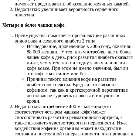
помогает предотвратить образование желчных камней.
Недостатки: увеличивает вероятность сердечного
приступа.
Четыре и более чашки кофе.
Преимущества: помогает в профилактике различных
видов рака и сахарного диабета 2 типа.
Исследование, проведенное в 2006 году, охватило
88 000 женщин. У тех, кто употреблял две и более
чашек кофе в день, риск развития диабета оказался
ниже, чем у тех, кто пил одну чашку или не пил
кофе вовсе. При этом не имело значения, был ли
это кофе с кофеином или без.
Причины такого влияния кофе на развитие
диабета пока неясны. Вряд ли это связано с
кофеином, так как в краткосрочной перспективе
он повышает уровень глюкозы и инсулина в
крови.
Недостатки: потребление 400 мг кофеина (что
соответствует четырем чашкам кофе) может
способствовать развитию ревматоидного артрита, а
также вызывать чувство тревоги и нервозности. Из-за
воздействия кофеина организм может находиться в
состоянии постоянной гиперактивности, что приводит к