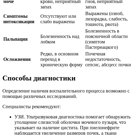
моче
крови, неприятный
гноя, неприятный
запах
запах
Выражены (озноб,
Симптомы
Отсутствуют или
лихорадка, слабость,
интоксикации
слабо выражены
тошнота, рвота)
Болезненность в
Болезненность над
поясничной области
Пальпация
лобком
(симптом
Пастернацкого)
Редко, в основном
Почечная
Осложнения
переход в
недостаточность,
хроническую форму
сепсис, абсцесс почки
Способы диагностики
Определение наличия воспалительного процесса возможно с
помощью различных исследований.
Специалисты рекомендуют:
УЗИ. Ультразвуковая диагностика помогает обнаружить
утолщение слизистой оболочки мочевого пузыря, что
указывает на наличие цистита. При пиелонефрите
наблюдается увеличение размеров почек, а ткани