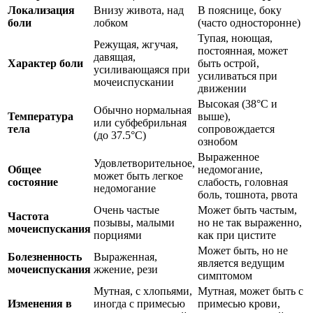
Локализация
Внизу живота, над
В пояснице, боку
боли
лобком
(часто односторонне)
Тупая, ноющая,
Режущая, жгучая,
постоянная, может
давящая,
Характер боли
быть острой,
усиливающаяся при
усиливаться при
мочеиспускании
движении
Высокая (38°C и
Обычно нормальная
Температура
выше),
или субфебрильная
тела
сопровождается
(до 37.5°C)
ознобом
Выраженное
Удовлетворительное,
Общее
недомогание,
может быть легкое
состояние
слабость, головная
недомогание
боль, тошнота, рвота
Очень частые
Может быть частым,
Частота
позывы, малыми
но не так выраженно,
мочеиспускания
порциями
как при цистите
Может быть, но не
Болезненность
Выраженная,
является ведущим
мочеиспускания
жжение, рези
симптомом
Мутная, с хлопьями,
Мутная, может быть с
Изменения в
иногда с примесью
примесью крови,