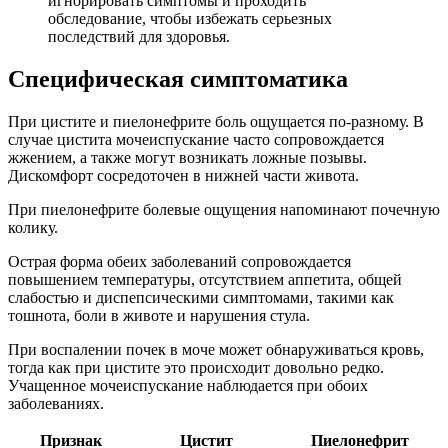
игнорировать симптомы и проходить
обследование, чтобы избежать серьезных
последствий для здоровья.
Специфическая симптоматика
При цистите и пиелонефрите боль ощущается по-разному. В
случае цистита мочеиспускание часто сопровождается
жжением, а также могут возникать ложные позывы.
Дискомфорт сосредоточен в нижней части живота.
При пиелонефрите болевые ощущения напоминают почечную
колику.
Острая форма обеих заболеваний сопровождается
повышением температуры, отсутствием аппетита, общей
слабостью и диспепсическими симптомами, такими как
тошнота, боли в животе и нарушения стула.
При воспалении почек в моче может обнаруживаться кровь,
тогда как при цистите это происходит довольно редко.
Учащенное мочеиспускание наблюдается при обоих
заболеваниях.
Признак
Цистит
Пиелонефрит