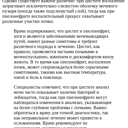
Однако существует важное различие: при цистите воспаление
затрагивает исключительно слизистую оболочку мочевого
пузыря (иногда также подслизистый слой), тогда как при
пиелонефрите воспалительный процесс охватывает
различные участки почки.
Врачи подчеркивают, что цистит и пиелонефрит,
хотя и являются заболеваниями мочевыводящих
путей, имеют разные симптомы и требуют
различного подхода к лечению. Цистит, как
правило, проявляется частыми позывами к
мочеиспусканию, жжением и дискомфортом внизу
живота. В то время как пиелонефрит, воспаление
почек, может сопровождаться более серьезными
симптомами, такими как высокая температура,
озноб и боль в пояснице.
Специалисты отмечают, что при цистите анализ
мочи часто показывает наличие бактерий и
лейкоцитов, тогда как при пиелонефрите могут
наблюдаться изменения в анализах, указывающие
на более глубокие проблемы с почками. Важно
обратиться к врачу для точной диагностики, так
как неправильное лечение может привести к
осложнениям. Врачи рекомендуют не