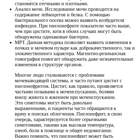
становятся отечными и плотными.
Анализ мочи. Исследование мочи проводится на
содержание лейкоцитов и белка. С помощью
бактериального посева можно выявить возбудителя
инфекции. При пиелонефрите показатели часто выше,
чем при цистите, хотя в обоих случаях могут быть
обнаружены одинаковые бактерии.
МРТ. Данная методика позволяет выявить изменения в
почках и мочевом пузыре как доброкачественного, так и
злокачественного характера. Магнитно-резонансная
томография помогает обнаружить даже незначительные
изменения в структуре органов.
Многие люди сталкиваются с проблемами
мочевыводящей системы, и часто путают цистит с
пиелонефритом. Цистит, как правило, проявляется
частыми позывами к мочеиспусканию, болями
внизу живота и жжением при мочеиспускании.
Эти симптомы могут быть довольно
выраженными, и пациенты часто обращаются к
врачу в поисках облегчения. Пиелонефрит, в свою
очередь, характеризуется более серьезными
симптомами, такими как высокая температура,
озноб, боли в пояснице и общее недомогание.
Важно помнить, что пиелонефрит может быть